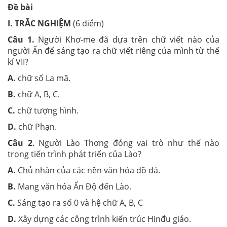
Đề bài
I. TRẮC NGHIỆM
(6 điểm)
Câu 1.
Người Khơ-me đã dựa trên chữ viết nào của
người Ấn để sáng tạo ra chữ viết riêng của mình từ thế
kỉ VII?
A.
chữ số La mã.
B.
chữ A, B, C.
C.
chữ tượng hình.
D.
chữ Phạn.
Câu 2
. Người Lào Thơng đóng vai trò như thế nào
trong tiến trình phát triển của Lào?
A
.
Chủ nhân của các nền văn hóa đồ đá.
B
.
Mang văn hóa Ấn Độ đến Lào.
C
.
Sáng tạo ra số 0 và hệ chữ A, B, C
D.
Xây dựng các công trình kiến trúc Hinđu giáo.