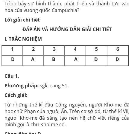
Trình bày sự hình thành, phát triển và thành tựu văn
hóa của vương quốc Campuchia?
Lời giải chi tiết
ĐÁP ÁN VÀ HƯỚNG DẪN GIẢI CHI TIẾT
I. TRẮC NGHIỆM
1
2
3
4
5
6
D
A
B
A
D
D
Câu 1.
Phương pháp:
sgk trang 51.
Cách giải:
Từ những thế kỉ đầu Công nguyên, người Khơ-me đã
học chữ Phạn của người Ấn. Trên cơ sở đó, từ thế kỉ VII,
người Khơ-me đã sáng tạo nên hệ chữ viết riêng của
mình gọi là chữ Khơ-me cổ.