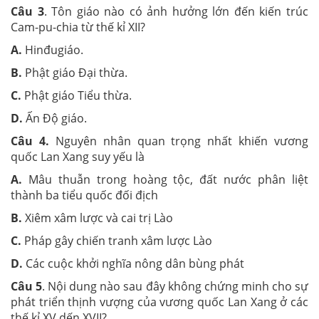
Câu 3
. Tôn giáo nào có ảnh hưởng lớn đến kiến trúc
Cam-pu-chia từ thế kỉ XII?
A.
Hinđugiáo.
B.
Phật giáo Đại thừa.
C.
Phật giáo Tiểu thừa.
D.
Ấn Độ giáo.
Câu 4.
Nguyên nhân quan trọng nhất khiến vương
quốc Lan Xang suy yếu là
A.
Mâu thuẫn trong hoàng tộc, đất nước phân liệt
thành ba tiểu quốc đối địch
B.
Xiêm xâm lược và cai trị Lào
C.
Pháp gây chiến tranh xâm lược Lào
D.
Các cuộc khởi nghĩa nông dân bùng phát
Câu 5
. Nội dung nào sau đây không chứng minh cho sự
phát triển thịnh vượng của vương quốc Lan Xang ở các
thế kỉ XV dến XVII?