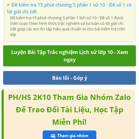
Đề kiểm tra 15 phút chương 5 phần 1 sử 10 - Đề số 1 có
lời giải chi tiết
Đề kiểm tra 15 phút chương 5 phần 1 lịch sử 10 - Đề số 1 được
biên soạn theo hình thức trắc nghiệm và tự luận có lời giải chi
tiết giúp các em ôn tập hiệu quả chuẩn bị cho bài kiểm tra trên
lớp
Luyện Bài Tập Trắc nghiệm Lịch sử lớp 10 - Xem
ngay
Báo lỗi - Góp ý
PH/HS 2K10 Tham Gia Nhóm Zalo
Để Trao Đổi Tài Liệu, Học Tập
Miễn Phí!