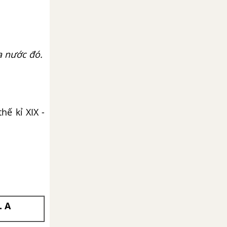
a nước đó.
ế kỉ XIX -
. A