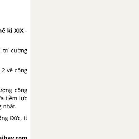
ế kỉ XIX -
 trí cường
 2 về công
lượng công
ữa tiềm lực
g nhất.
ống Đức, ít
iaihay.com