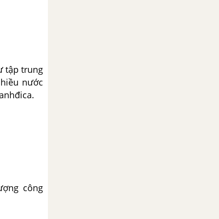
ự tập trung
nhiều nước
anhđica.
ượng công