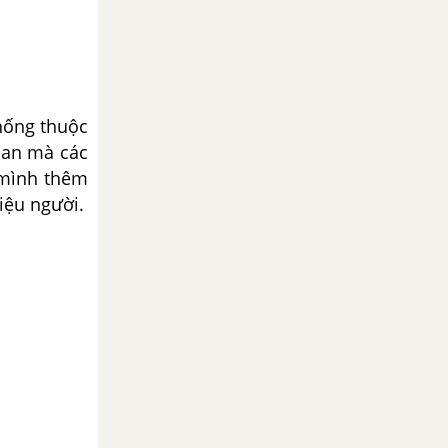
hống thuộc
gian mà các
 mình thêm
iệu người.