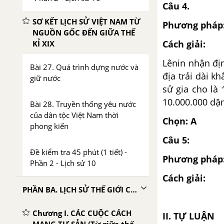
Câu 4.
SƠ KẾT LỊCH SỬ VIỆT NAM TỪ
Phương pháp
NGUỒN GỐC ĐẾN GIỮA THẾ
Cách giải:
KỈ XIX
Lênin nhận đị
Bài 27. Quá trình dựng nước và
địa trải dài 
giữ nước
sử gia cho là
10.000.000 dặ
Bài 28. Truyền thống yêu nước
của dân tộc Việt Nam thời
Chọn: A
phong kiến
Câu 5:
Đề kiểm tra 45 phút (1 tiết) -
Phương pháp
Phần 2 - Lịch sử 10
Cách giải:
PHẦN BA. LỊCH SỬ THẾ GIỚI CẬN ĐẠI
Chương I. CÁC CUỘC CÁCH
II. TỰ LUẬN