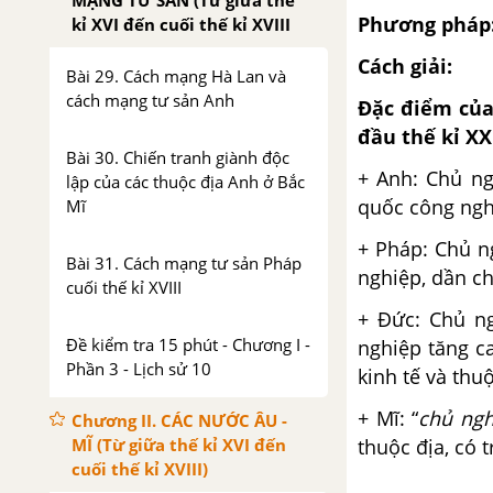
MẠNG TƯ SẢN (Từ giữa thế
Phương pháp
kỉ XVI đến cuối thế kỉ XVIII
Cách giải:
Bài 29. Cách mạng Hà Lan và
cách mạng tư sản Anh
Đặc điểm của 
đầu thế kỉ XX
Bài 30. Chiến tranh giành độc
+ Anh: Chủ ng
lập của các thuộc địa Anh ở Bắc
quốc công ngh
Mĩ
+ Pháp: Chủ n
Bài 31. Cách mạng tư sản Pháp
nghiệp, dần ch
cuối thế kỉ XVIII
+ Đức: Chủ n
Đề kiểm tra 15 phút - Chương I -
nghiệp tăng ca
Phần 3 - Lịch sử 10
kinh tế và th
+ Mĩ: “
chủ ngh
Chương II. CÁC NƯỚC ÂU -
MĨ (Từ giữa thế kỉ XVI đến
thuộc địa, có 
cuối thế kỉ XVIII)