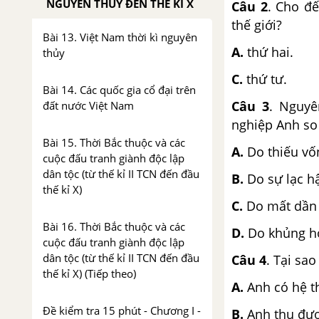
NGUYÊN THỦY ĐẾN THẾ KỈ X
Câu 2
. Cho đế
thế giới?
Bài 13. Việt Nam thời kì nguyên
A.
thứ h
thủy
C.
thứ 
Bài 14. Các quốc gia cổ đại trên
Câu 3
. Nguyê
đất nước Việt Nam
nghiệp Anh so 
Bài 15. Thời Bắc thuộc và các
A.
Do thiếu vố
cuộc đấu tranh giành độc lập
dân tộc (từ thế kỉ II TCN đến đầu
B.
Do sự lạc h
thế kỉ X)
C.
Do mất dần 
Bài 16. Thời Bắc thuộc và các
D.
Do khủng ho
cuộc đấu tranh giành độc lập
dân tộc (từ thế kỉ II TCN đến đầu
Câu 4
. Tại sa
thế kỉ X) (Tiếp theo)
A.
Anh có hệ t
Đề kiểm tra 15 phút - Chương I -
B.
Anh thu đượ