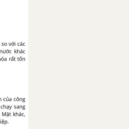
so với các
nước khác
hóa rất tốn
m của công
n chạy sang
 Mặt khác,
iệp.