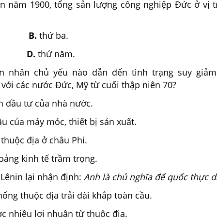
n năm 1900, tổng sản lượng công nghiệp Đức ở vị tr
ai.
B.
thứ ba.
tư.
D.
thứ năm.
n nhân chủ yếu nào dẫn đến tình trạng suy giả
với các nước Đức, Mỹ từ cuối thập niên 70?
n đầu tư của nhà nước.
ậu của máy móc, thiết bị sản xuất.
thuộc địa ở châu Phi.
ảng kinh tế trầm trọng.
o Lênin lại nhận định:
Anh là chủ nghĩa đế quốc thực 
hống thuộc địa trải dài khắp toàn cầu.
c nhiều lợi nhuận từ thuộc địa.