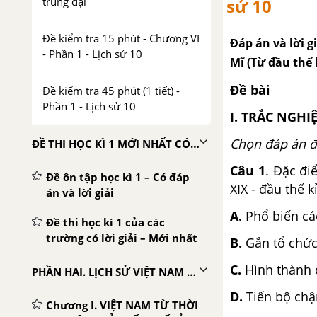
trung đại
sử 10
Đề kiểm tra 15 phút - Chương VI
Đáp án và lời gi
- Phần 1 - Lịch sử 10
Mĩ (Từ đầu thế 
Đề bài
Đề kiểm tra 45 phút (1 tiết) -
Phần 1 - Lịch sử 10
I. TRẮC NGH
Chọn đáp án đ
ĐỀ THI HỌC KÌ 1 MỚI NHẤT CÓ LỜI GIẢI
Câu 1
. Đặc đi
Đề ôn tập học kì 1 – Có đáp
XIX - đầu thế kỉ
án và lời giải
A.
Phổ biến cá
Đề thi học kì 1 của các
trường có lời giải – Mới nhất
B.
Gắn tổ chức
C.
Hình thành 
PHẦN HAI. LỊCH SỬ VIỆT NAM TỪ NGUỒN GỐC ĐẾN GIỮA THẾ KỈ XIX
D.
Tiến bộ ch
Chương I. VIỆT NAM TỪ THỜI