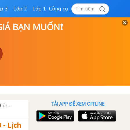
p 3
Lớp 2
Lớp 1
Công cụ
 GIÁ BẠN MUỐN❗
TẢI APP ĐỂ XEM OFFLINE
hút -
 - Lịch