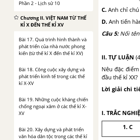
Phần 2 - Lịch sử 10
C.
Anh chỉ chú
Chương II. VIỆT NAM TỪ THẾ
D.
Anh tiến hà
KỈ X ĐẾN THẾ KỈ XV
Câu 5:
Nối tên
Bài 17. Quá trình hình thành và
phát triển của nhà nước phong
kiến (từ thế kỉ X đến thế kỉ XV)
II. TỰ LUẬN
(
Nêu đặc điểm 
Bài 18. Công cuộc xây dựng và
phát triển kinh tế trong các thế
đầu thế kỉ XX?
kỉ X-XV
Lời giải chi ti
Bài 19. Những cuộc kháng chiến
chống ngoại xâm ở các thế kỉ X-
I. TRẮC NGHI
XV
1. C
Bài 20. Xây dựng và phát triển
văn hóa dân tộc trong các thế kỉ