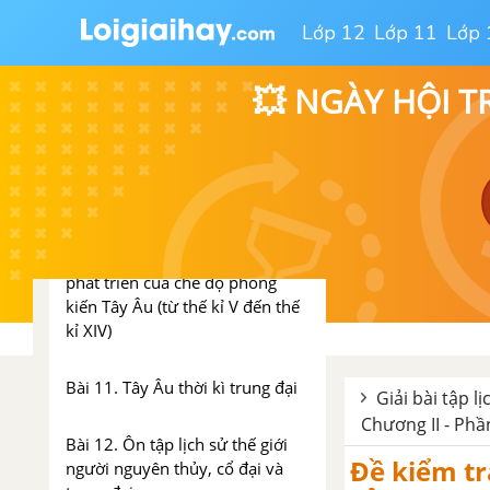
Lớp 12
Lớp 11
Lớp 
Đề kiểm tra 15 phút - Chương V
- Phần 1 - Lịch sử 10
💥 NGÀY HỘI T
Đề cương ôn tập học kì 1
Lịch sử 10
Chương VI. TÂY ÂU THỜI
TRUNG ĐẠI
Bài 10. Thời kì hình thành và
phát triển của chế độ phong
kiến Tây Âu (từ thế kỉ V đến thế
kỉ XIV)
Bài 11. Tây Âu thời kì trung đại
Giải bài tập l
Chương II - Phần
Bài 12. Ôn tập lịch sử thế giới
Đề kiểm tra
người nguyên thủy, cổ đại và