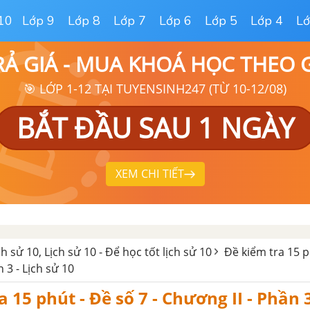
10
Lớp 9
Lớp 8
Lớp 7
Lớp 6
Lớp 5
Lớp 4
Lớ
RẢ GIÁ - MUA KHOÁ HỌC THEO
🎯 LỚP 1-12 TẠI TUYENSINH247 (TỪ 10-12/08)
BẮT ĐẦU SAU 1 NGÀY
XEM CHI TIẾT
ịch sử 10, Lịch sử 10 - Để học tốt lịch sử 10
Đề kiểm tra 15 p
 3 - Lịch sử 10
 15 phút - Đề số 7 - Chương II - Phần 3