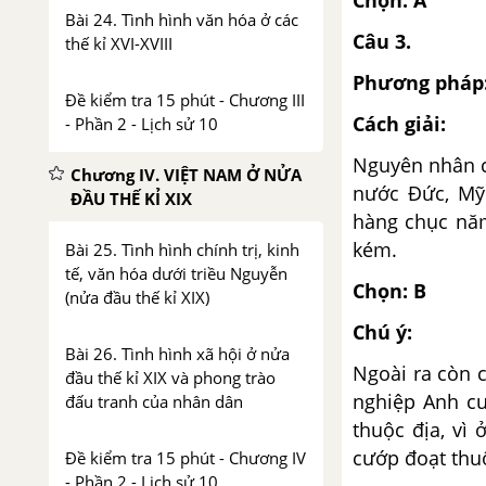
Chọn: A
Bài 24. Tình hình văn hóa ở các
Câu 3.
thế kỉ XVI-XVIII
Phương pháp
Đề kiểm tra 15 phút - Chương III
Cách giải:
- Phần 2 - Lịch sử 10
Nguyên nhân c
Chương IV. VIỆT NAM Ở NỬA
nước Đức, Mỹ
ĐẦU THẾ KỈ XIX
hàng chục năm,
kém.
Bài 25. Tình hình chính trị, kinh
tế, văn hóa dưới triều Nguyễn
Chọn: B
(nửa đầu thế kỉ XIX)
Chú ý:
Bài 26. Tình hình xã hội ở nửa
Ngoài ra còn 
đầu thế kỉ XIX và phong trào
nghiệp Anh cu
đấu tranh của nhân dân
thuộc địa, vì
cướp đoạt thuộ
Đề kiểm tra 15 phút - Chương IV
- Phần 2 - Lịch sử 10