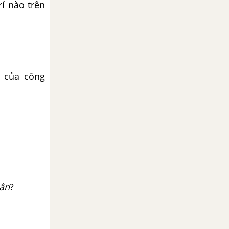
í nào trên
m của công
dân
?