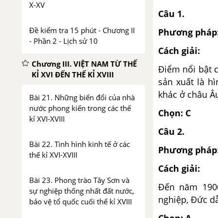
X-XV
Câu 1.
Đề kiểm tra 15 phút - Chương II
Phương pháp
- Phần 2 - Lịch sử 10
Cách giải:
Chương III. VIỆT NAM TỪ THẾ
Điểm nổi bật c
KỈ XVI ĐẾN THẾ KỈ XVIII
sản xuất là h
khác ở châu Âu
Bài 21. Những biến đổi của nhà
nước phong kiến trong các thế
Chọn: C
kỉ XVI-XVIII
Câu 2.
Bài 22. Tình hình kinh tế ở các
Phương pháp
thế kỉ XVI-XVIII
Cách giải:
Bài 23. Phong trào Tây Sơn và
Đến năm 1900
sự nghiệp thống nhất đất nước,
nghiệp, Đức dẫ
bảo vệ tổ quốc cuối thế kỉ XVIII