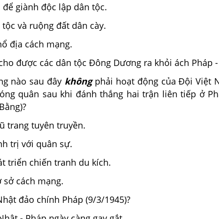
để giành độc lập dân tộc.
 tộc và ruộng đất dân cày.
hổ địa cách mạng.
cho được các dân tộc Đông Dương ra khỏi ách Pháp -
ng nào sau đây
không
phải hoạt động của Đội Việt
hóng quân sau khi đánh thắng hai trận liên tiếp ở P
Bằng)?
 trang tuyên truyền.
h trị với quân sự.
t triển chiến tranh du kích.
ơ sở cách mạng.
Nhật đảo chính Pháp (9/3/1945)?
hật - Pháp ngày càng gay gắt.