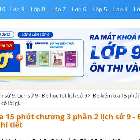
10
Lớp 9
Lớp 8
Lớp 7
Lớp 6
Lớp 5
Lớp 4
Lớ
ch sử 9, Lịch sử 9 - Để học tốt lịch sử 9
Đề kiểm tra 15 phú
có lời gi..
a 15 phút chương 3 phần 2 lịch sử 9 - 
chi tiết