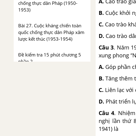
A.
Cao trào gi
chống thực dân Pháp (1950-
1953)
B.
Cuộc khởi n
C.
Cao trào kh
Bài 27. Cuộc kháng chiến toàn
quốc chống thực dân Pháp xâm
D.
Cao trào dâ
lược kết thúc (1953-1954)
Câu 3
. Năm 19
xung phong “N
Đề kiểm tra 15 phút chương 5
phần 2
A.
Góp phần ch
CHƯƠNG VI. VIỆT NAM TỪ
B.
Tăng thêm t
NĂM 1954 ĐẾN NĂM 1975
C.
Liên lạc với
Bài 28. Xây dựng chủ nghĩa xã
D.
Phát triển 
hội ở miền Bắc, đấu tranh
chống đế quốc Mĩ và chính
Câu 4
. Nhiệm
quyền Sài Gòn ở miền Nam
nghị lần thứ
(1954-1965)
1941) là