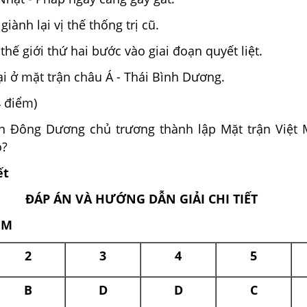
ành lại vị thế thống trị cũ.
thế giới thứ hai bước vào giai đoạn quyết liệt.
ại ở mặt trận châu Á - Thái Bình Dương.
 điểm)
 Đông Dương chủ trương thành lập Mặt trận Việt 
o?
ết
ĐÁP ÁN VÀ HƯỚNG DẪN GIẢI CHI TIẾT
ỆM
2
3
4
5
B
D
D
C