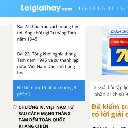
Bài 21. Việt Nam trong những
Lớp 12
Lớp 11
Lớp 
năm 1939 - 1945
Bài 22. Cao trào cách mạng tiến
tới tổng khởi nghĩa tháng Tám
năm 1945
Bài 23. Tổng khởi nghĩa tháng
Tám năm 1945 và sự thành lập
nước Việt Nam Dân chủ Cộng
hòa
Giải bài tập lị
Đề kiểm tra 15 phút chương 3
phần 2
phần 2 lịch sử 9 
Đề kiểm tr
CHƯƠNG IV. VIỆT NAM TỪ
có lời giải 
SAU CÁCH MẠNG THÁNG
TÁM ĐẾN TOÀN QUỐC
KHÁNG CHIẾN