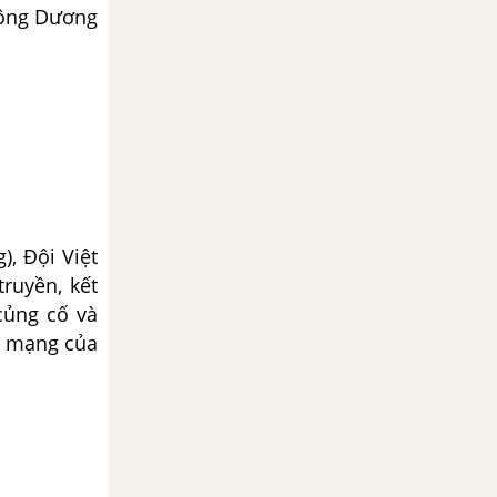
Đông Dương
), Đội Việt
ruyền, kết
củng cố và
ch mạng của