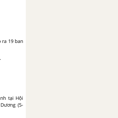
p ra 19 ban
.
nh tại Hội
 Dương (5-