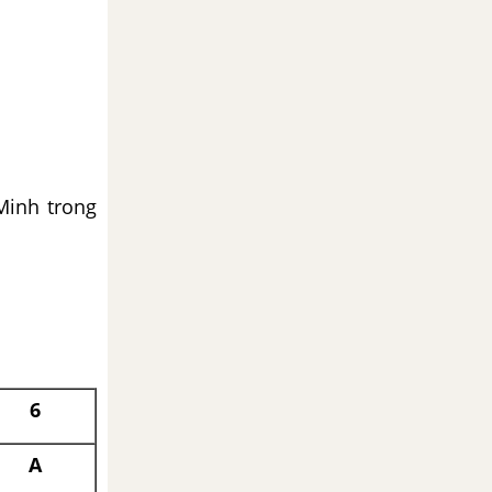
Minh trong
6
A