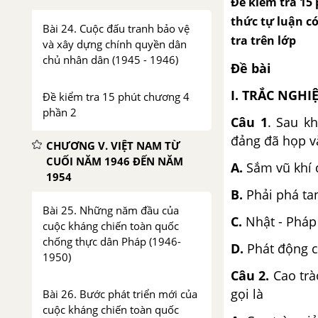
Đề kiểm tra 15 
thức tự luận có
Bài 24. Cuộc đấu tranh bảo vệ
tra trên lớp
và xây dựng chính quyền dân
chủ nhân dân (1945 - 1946)
Đề bài
I. TRẮC NGHI
Đề kiểm tra 15 phút chương 4
phần 2
Câu 1
. Sau k
đảng đã họp và
CHƯƠNG V. VIỆT NAM TỪ
CUỐI NĂM 1946 ĐẾN NĂM
A.
Sắm vũ khí 
1954
B.
Phải phá ta
Bài 25. Những năm đầu của
C.
Nhật - Pháp
cuộc kháng chiến toàn quốc
chống thực dân Pháp (1946-
D.
Phát động c
1950)
Câu 2.
Cao trà
gọi là
Bài 26. Bước phát triển mới của
cuộc kháng chiến toàn quốc