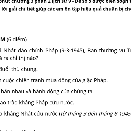
phút chương 3 phần 2 lịch sử 9 - Đề số 5 được biên soạn
 lời giải chi tiết giúp các em ôn tập hiệu quả chuẩn bị c
ỆM
(6 điểm)
hi Nhật đảo chính Pháp (9-3-1945), Ban thường vụ 
 ra chỉ thị nào?
đuổi thù chung.
n cuộc chiến tranh mùa đông của giặc Pháp.
 bắn nhau và hành động của chúng ta.
ao trào kháng Pháp cứu nước.
o kháng Nhật cứu nước (
từ tháng 3 đến tháng 8-1945