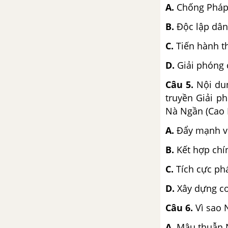
Bài 29. Cả nước trực tiếp chiến
A.
Chống Pháp 
đấu chống Mĩ, cứu nước (1965 -
B.
Độc lập dân
1973)
C.
Tiến hành t
Bài 30. Hoàn thành giải phóng
D.
Giải phóng 
miền Nam, thống nhất đất nước
(1973 - 1975)
Câu 5.
Nội du
truyền Giải p
Đề kiểm tra 15 phút chương 6
Nà Ngần (Cao 
phần 2
A.
Đẩy mạnh vũ
CHƯƠNG VII. VIỆT NAM TỪ
B.
Kết hợp chín
NĂM 1975 ĐẾN NĂM 2000
C.
Tích cực phá
Bài 31. Việt Nam trong năm đầu
sau đại thắng xuân 1975
D.
Xây dựng c
Câu 6.
Vì sao 
Bài 32. Xây dựng đất nước, đấu
tranh bảo vệ Tổ quốc (1976 -
A.
Mâu thuẫn N