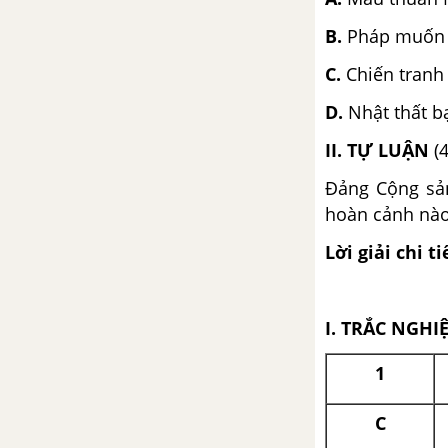
1985)
B.
Pháp muốn gi
Bài 33. Việt Nam trên đường đổi
C.
Chiến tranh 
mới đi lên chủ nghĩa xã hội (từ
năm 1986 đến năm 2000)
D.
Nhật thất b
II. TỰ LUẬN
(4
Bài 34. Tổng kết lịch sử Việt
Nam từ sau chiến tranh thế giới
Đảng Cộng sản
thứ nhất đến năm 2000
hoàn cảnh nà
Lời giải chi ti
Đề kiểm tra 15 phút chương 7
phần 2
I. TRẮC NGHI
Đề kiểm tra 45 phút phần 2
1
Đề kiểm tra giữa kì 2
Đề thi thử vào 10 môn Lịch
C
sử