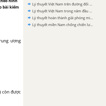
 theo hình
Lý thuyết Việt Nam trên đường đổi mới đi lên chủ nghĩa xã hội (từ năm 1986 đến năm 2000)
ho bài kiểm
Lý thuyết Việt Nam trong năm đầu sau đại thắng xuân 1975
Lý thuyết hoàn thành giải phóng miền Nam, thống nhất đất nước
Lý thuyết miền Nam chống chiến lược "chiến tranh cục bộ" (1965- 1968) và chiến lược Việt Nam hóa chiến tranh (1969-1973). Và Hiệp định Pari (1973)
Trung ương
) còn được