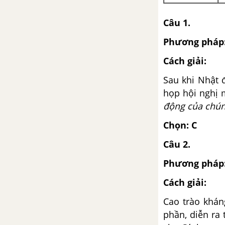
ĐỀ THI HỌC KÌ 2 MỚI NHẤT CÓ LỜI GIẢI
Câu 1.
Phương pháp
Đề ôn tập học kì 2 – Có đáp
án và lời giải
Cách giải:
Đề thi học kì 2 của các
Sau khi Nhật 
trường có lời giải – Mới nhất
họp hội nghị m
động của chún
CÂU HỎI TỰ LUYỆN SỬ 9
Chọn: C
Câu 2.
Phương pháp
Cách giải:
Cao trào khán
phần, diễn ra 