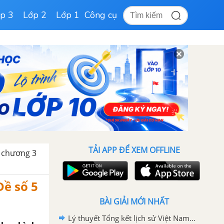
p 3
Lớp 2
Lớp 1
Công cụ
TẢI APP ĐỂ XEM OFFLINE
t chương 3
Đề số 5
BÀI GIẢI MỚI NHẤT
Lý thuyết Tổng kết lịch sử Việt Nam từ sau chiến tranh thế giới thứ nhất đến năm 2000