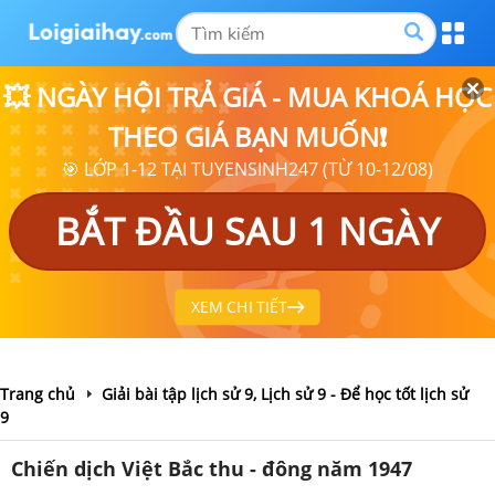
💥 NGÀY HỘI TRẢ GIÁ - MUA KHOÁ HỌC
THEO GIÁ BẠN MUỐN❗
🎯 LỚP 1-12 TẠI TUYENSINH247 (TỪ 10-12/08)
BẮT ĐẦU SAU 1 NGÀY
XEM CHI TIẾT
Trang chủ
Giải bài tập lịch sử 9, Lịch sử 9 - Để học tốt lịch sử
9
Chiến dịch Việt Bắc thu - đông năm 1947