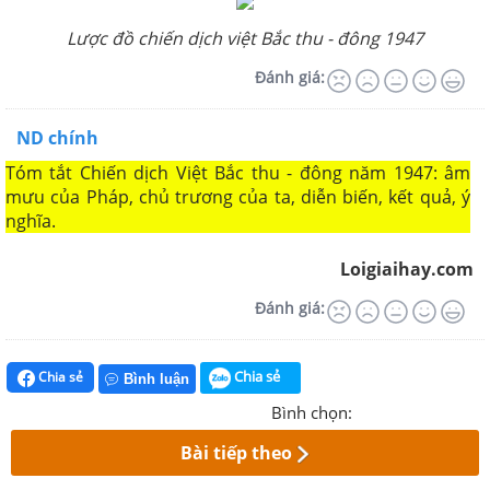
Lược đồ chiến dịch việt Bắc thu - đông 1947
Đánh giá:
ND chính
Tóm tắt Chiến dịch Việt Bắc thu - đông năm 1947: âm
mưu của Pháp, chủ trương của ta, diễn biến, kết quả, ý
nghĩa.
Loigiaihay.com
Đánh giá:
Chia sẻ
Chia sẻ
Bình luận
Bình chọn:
Bài tiếp theo