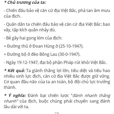
* Chủ trương của ta:
- Chiến đấu bảo vệ căn cứ địa Việt Bắc, phá tan âm mưu
của địch.
- Quân dân ta chiến đấu bảo vệ căn cứ địa Việt Bắc: bao
vây, tập kích quân nhảy dù.
- Bẻ gãy hai gọng kìm của địch:
+ Đường thủ ở Đoan Hùng ở (25-10-1947).
+ Đường bộ ở đèo Bông Lau (30-0-1947).
- Ngày 19-12-1947, đại bộ phận Pháp rút khỏi Việt Bắc.
* Kết quả
:
Ta giành thắng lợi lớn, tiêu diệt và tiêu hao
nhiều sinh lực địch, căn cứ địa Việt Bẳc được giữ vững.
Cơ quan đầu não của ta an toàn, bộ đội chủ lực trưởng
thành.
* Ý nghĩa:
Đánh bại chiến lược “
đánh nhanh thắng
nhanh”
của địch, buộc chúng phải chuyển sang đánh
lâu dài với ta.