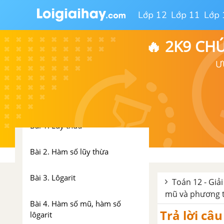
vẽ đồ thị của hàm số
Lớp 12
Lớp 11
Lớp 
Ôn tập Chương I - Ứng dụng
🔥 2K9 CH
đạo hàm để khảo sát và vẽ đồ
thị hàm sô
Ư
CHƯƠNG II. HÀM SỐ LŨY
THỪA HÀM SỐ MŨ VÀ HÀM
SỐ LÔGARIT
Bài 1. Lũy thừa
Bài 2. Hàm số lũy thừa
Bài 3. Lôgarit
Toán 12 - Giải
mũ và phương tr
Bài 4. Hàm số mũ, hàm số
Trả lời câu
lôgarit