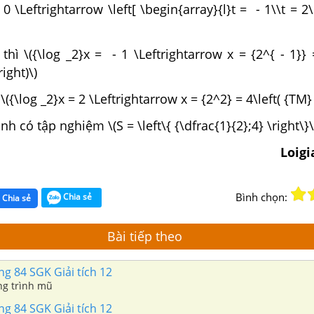
 = 0 \Leftrightarrow \left[ \begin{array}{l}t = - 1\\t = 
 thì \({\log _2}x = - 1 \Leftrightarrow x = {2^{ - 1}} 
right)\)
ì \({\log _2}x = 2 \Leftrightarrow x = {2^2} = 4\left( {TM} 
h có tập nghiệm \(S = \left\{ {\dfrac{1}{2};4} \right\}\
Loig
Bình chọn:
Chia sẻ
Chia sẻ
Bài tiếp theo
ng 84 SGK Giải tích 12
ng trình mũ
ng 84 SGK Giải tích 12