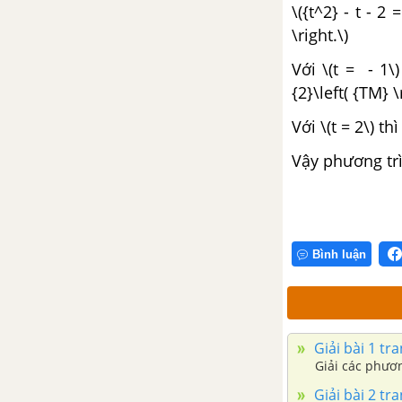
\({t^2} - t - 2
\right.\)
ÔN TẬP CUỐI NĂM - GIẢI
TÍCH 12
Với \(t = - 1\)
{2}\left( {TM} \
HÌNH HỌC - TOÁN 12
Với \(t = 2\) th
CHƯƠNG I. KHỐI ĐA DIỆN
Vậy phương trìn
Bài 1. Khái niệm về khối đa diện
Bài 2. Khối đa diện lồi và khối
đa diện đều
Bình luận
Bài 3. Khái niệm về thể tích của
khối đa diện
Giải bài 1 tra
Ôn tập chương I - Khối đa diện
Giải các phươ
Giải bài 2 tra