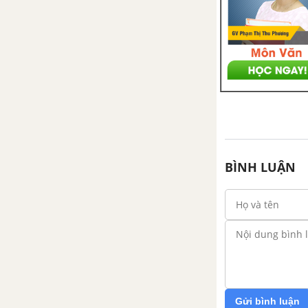
TẢI 6 ĐỀ THI GIỮA HỌC KÌ 2 TOÁN 12
TẢI 25 ĐỀ THI HỌC KÌ 2 TOÁN 12
TẢI 90 ĐỀ THI THỬ TỐT NGHIỆP THPT
BÌNH LUẬN
Gửi bình luận