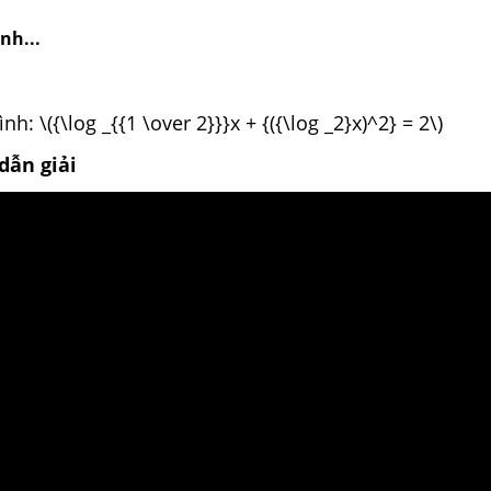
nh...
nh: \({\log _{{1 \over 2}}}x + {({\log _2}x)^2} = 2\)
dẫn giải