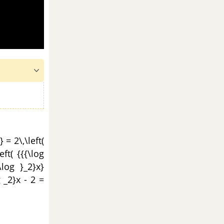
 = 2\,\left(
eft( {{{\log
\log }_2}x}
g _2}x - 2 =