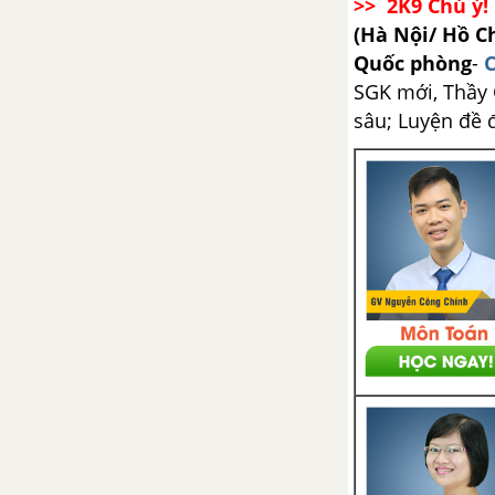
>> 2K9 Chú ý! 
Bài 3. Phương trình đường
(Hà Nội/ Hồ C
thẳng trong không gian
Quốc phòng
-
C
SGK mới, Thầy C
Ôn tập chương III - Phương
sâu; Luyện đề 
pháp toạ độ trong không gian
ÔN TẬP CUỐI NĂM - HÌNH
HỌC 12
CÂU HỎI TỰ LUYỆN TOÁN 12
TẢI 35 ĐỀ KIỂM TRA 15 PHÚT TOÁN 12
TẢI 35 ĐỀ KIỂM TRA 1 TIẾT TOÁN 12
TẢI 5 ĐỀ THI GIỮA HỌC KÌ 1 TOÁN 12
TẢI 20 ĐỀ THI HỌC KÌ 1 TOÁN 12