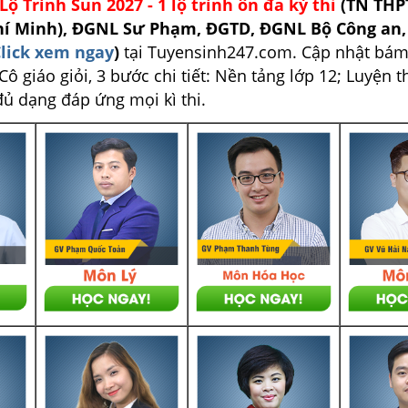
Lộ Trình Sun 2027 - 1 lộ trình ôn đa kỳ thi
(TN THP
hí Minh), ĐGNL Sư Phạm, ĐGTD, ĐGNL Bộ Công an
lick xem ngay
)
tại Tuyensinh247.com.
Cập nhật bám
ô giáo giỏi, 3 bước chi tiết: Nền tảng lớp 12; Luyện t
đủ dạng đáp ứng mọi kì thi.