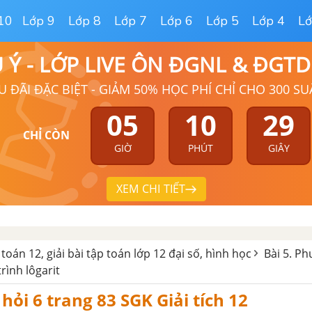
10
Lớp 9
Lớp 8
Lớp 7
Lớp 6
Lớp 5
Lớp 4
Lớ
Ú Ý - LỚP LIVE ÔN ĐGNL & ĐGT
U ĐÃI ĐẶC BIỆT - GIẢM 50% HỌC PHÍ CHỈ CHO 300 SU
05
10
28
CHỈ CÒN
GIỜ
PHÚT
GIÂY
XEM CHI TIẾT
 toán 12, giải bài tập toán lớp 12 đại số, hình học
Bài 5. Ph
ình lôgarit
 hỏi 6 trang 83 SGK Giải tích 12