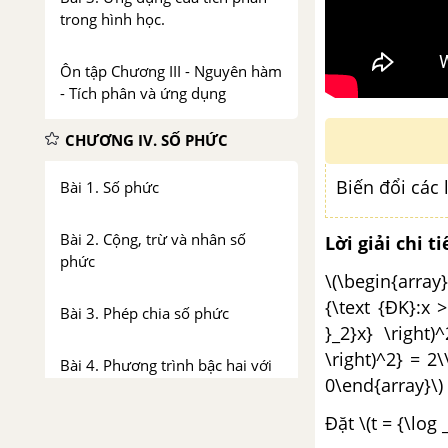
trong hình học.
Ôn tập Chương III - Nguyên hàm
- Tích phân và ứng dụng
CHƯƠNG IV. SỐ PHỨC
Biến đổi các l
Bài 1. Số phức
Bài 2. Cộng, trừ và nhân số
Lời giải chi ti
phức
\(\begin{array}{
{\text {ĐK}:x >
Bài 3. Phép chia số phức
}_2}x} \right)
\right)^2} = 2\
Bài 4. Phương trình bậc hai với
0\end{array}\)
hệ số thực
Đặt \(t = {\log
Ôn tập Chương IV - Số phức