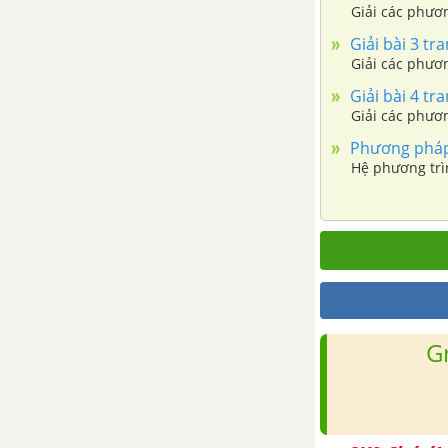
CHƯƠNG II. MẶT NÓN, MẶT
Giải các phươ
TRỤ, MẶT CẦU
Giải bài 3 tra
Giải các phương
Bài 1. Khái niệm về mặt tròn
xoay
Giải bài 4 tra
Giải các phươn
Bài 2. Mặt cầu
Phương pháp 
Hệ phương trì
Ôn tập chương II - Mặt nón, mặt
trụ, mặt cầu
CHƯƠNG III. PHƯƠNG PHÁP
TỌA ĐỘ TRONG KHÔNG GIAN
Bài 1. Hệ tọa độ trong không
G
gian
Bài 2. Phương trình mặt phẳng