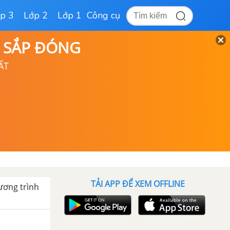
p 3
Lớp 2
Lớp 1
Công cụ
D SẮP ĐÓNG
ẤT
TẢI APP ĐỂ XEM OFFLINE
ương trình