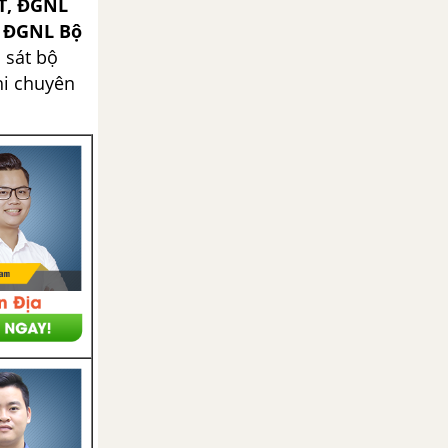
T, ĐGNL
, ĐGNL Bộ
 sát bộ
hi chuyên