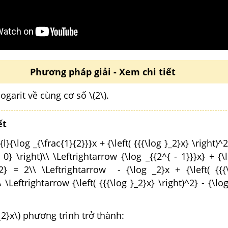
Phương pháp giải - Xem chi tiết
ogarit về cùng cơ số \(2\).
ết
l}{\log _{\frac{1}{2}}}x + {\left( {{{\log }_2}x} \right)^2}
 0} \right)\\ \Leftrightarrow {\log _{{2^{ - 1}}}x} + {\l
^2} = 2\\ \Leftrightarrow - {\log _2}x + {\left( {{{
\ \Leftrightarrow {\left( {{{\log }_2}x} \right)^2} - {\lo
 _2}x\) phương trình trở thành: