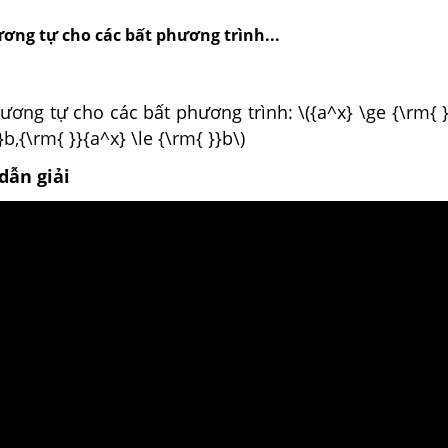
ương tự cho các bất phương trình...
ương tự cho các bất phương trình: \({a^x} \ge {\rm{ }
}b,{\rm{ }}{a^x} \le {\rm{ }}b\)
dẫn giải