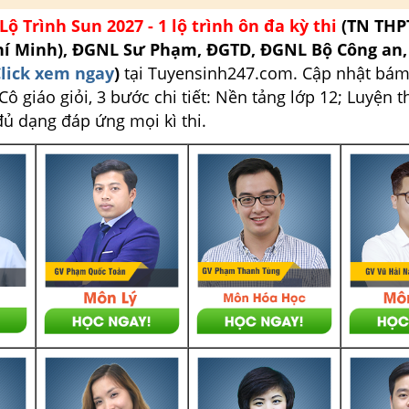
Lộ Trình Sun 2027 - 1 lộ trình ôn đa kỳ thi
(TN THP
hí Minh), ĐGNL Sư Phạm, ĐGTD, ĐGNL Bộ Công an
lick xem ngay
)
tại Tuyensinh247.com.
Cập nhật bám
ô giáo giỏi, 3 bước chi tiết: Nền tảng lớp 12; Luyện t
đủ dạng đáp ứng mọi kì thi.