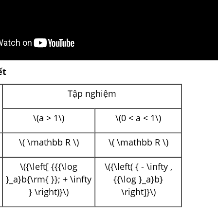
ết
Tập nghiệm
\(a > 1\)
\(0 < a < 1\)
\( \mathbb R \)
\( \mathbb R \)
\({\left[ {{{\log
\({\left( { - \infty ,
}_a}b{\rm{ }}; + \infty
{{\log }_a}b}
} \right)}\)
\right]}\)