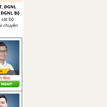
T, ĐGNL
, ĐGNL Bộ
 sát bộ
hi chuyên