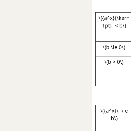
HÌNH HỌC - TOÁN 12
\({a^x}{\kern
CHƯƠNG I. KHỐI ĐA DIỆN
1pt} < b\)
Bài 1. Khái niệm về khối đa diện
\(b \le 0\)
Bài 2. Khối đa diện lồi và khối
đa diện đều
\(b > 0\)
Bài 3. Khái niệm về thể tích của
khối đa diện
Ôn tập chương I - Khối đa diện
CHƯƠNG II. MẶT NÓN, MẶT
\({a^x}\; \le
TRỤ, MẶT CẦU
b\)
Bài 1. Khái niệm về mặt tròn