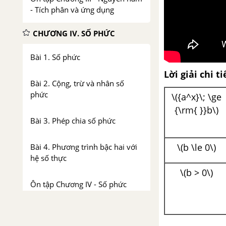
- Tích phân và ứng dụng
CHƯƠNG IV. SỐ PHỨC
Bài 1. Số phức
Lời giải chi ti
Bài 2. Cộng, trừ và nhân số
phức
\({a^x}\; \ge
{\rm{ }}b\)
Bài 3. Phép chia số phức
\(b \le 0\)
Bài 4. Phương trình bậc hai với
hệ số thực
\(b > 0\)
Ôn tập Chương IV - Số phức
ÔN TẬP CUỐI NĂM - GIẢI
TÍCH 12