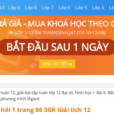
10
Lớp 9
Lớp 8
Lớp 7
Lớp 6
Lớp 5
Lớp 4
Lớ
RẢ GIÁ - MUA KHOÁ HỌC THEO
🎯 LỚP 1-12 TẠI TUYENSINH247 (TỪ 10-12/08)
BẮT ĐẦU SAU 1 NGÀY
XEM CHI TIẾT
 toán 12, giải bài tập toán lớp 12 đại số, hình học
Bài 6. B
 phương trình lôgarit
 hỏi 1 trang 86 SGK Giải tích 12