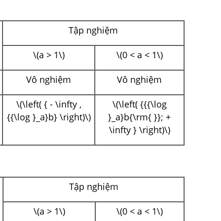
Tập nghiệm
\(a > 1\)
\(0 < a < 1\)
Vô nghiệm
Vô nghiệm
\(\left( { - \infty ,
\(\left( {{{\log
{{\log }_a}b} \right)\)
}_a}b{\rm{ }}; +
\infty } \right)\)
Tập nghiệm
\(a > 1\)
\(0 < a < 1\)