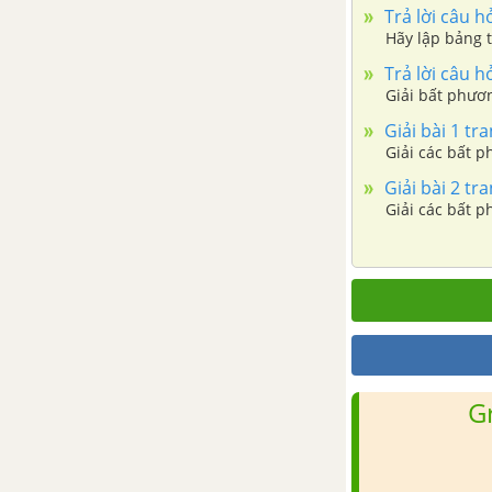
Ôn tập chương III - Phương
Trả lời câu hỏ
pháp toạ độ trong không gian
Hãy lập bảng t
Trả lời câu hỏ
ÔN TẬP CUỐI NĂM - HÌNH
Giải bất phươn
HỌC 12
Giải bài 1 tra
Giải các bất p
CÂU HỎI TỰ LUYỆN TOÁN 12
Giải bài 2 tra
Giải các bất ph
TẢI 35 ĐỀ KIỂM TRA 15 PHÚT TOÁN 12
TẢI 35 ĐỀ KIỂM TRA 1 TIẾT TOÁN 12
TẢI 5 ĐỀ THI GIỮA HỌC KÌ 1 TOÁN 12
TẢI 20 ĐỀ THI HỌC KÌ 1 TOÁN 12
G
TẢI 6 ĐỀ THI GIỮA HỌC KÌ 2 TOÁN 12