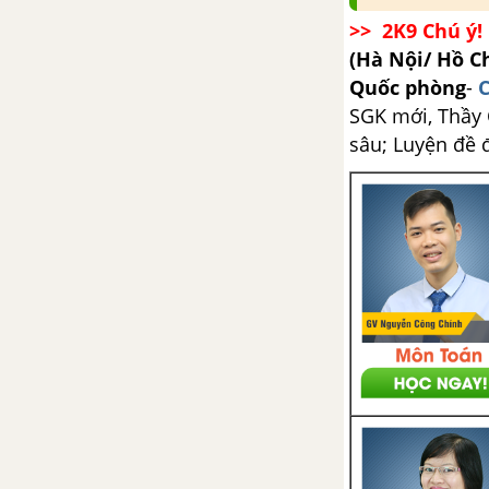
TẢI 25 ĐỀ THI HỌC KÌ 2 TOÁN 12
>> 2K9 Chú ý! 
(Hà Nội/ Hồ C
TẢI 90 ĐỀ THI THỬ TỐT NGHIỆP THPT
Quốc phòng
-
C
SGK mới, Thầy C
sâu; Luyện đề 