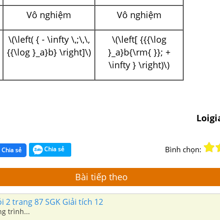
Vô nghiệm
Vô nghiệm
\(\left( { - \infty \,;\,\,
\(\left[ {{{\log
{{\log }_a}b} \right]\)
}_a}b{\rm{ }}; +
\infty } \right)\)
Loig
Bình chọn:
Chia sẻ
Chia sẻ
Bài tiếp theo
i 2 trang 87 SGK Giải tích 12
g trình...