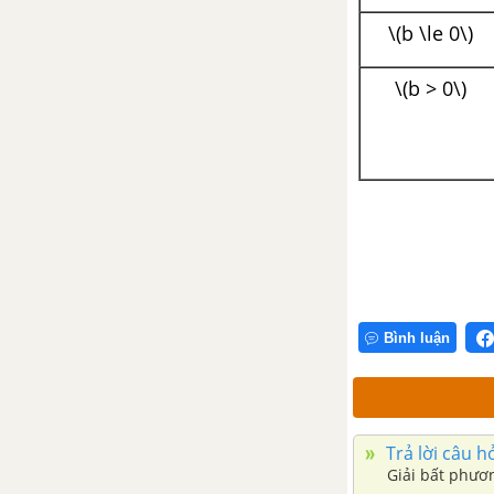
xoay
\(b \le 0\)
Bài 2. Mặt cầu
\(b > 0\)
Ôn tập chương II - Mặt nón, mặt
trụ, mặt cầu
CHƯƠNG III. PHƯƠNG PHÁP
TỌA ĐỘ TRONG KHÔNG GIAN
Bài 1. Hệ tọa độ trong không
gian
Bình luận
Bài 2. Phương trình mặt phẳng
Bài 3. Phương trình đường
thẳng trong không gian
Trả lời câu hỏ
Giải bất phươn