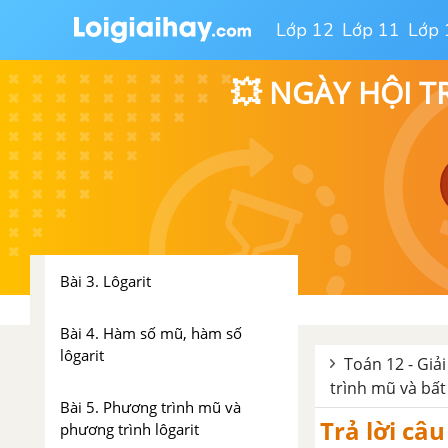
đạo hàm để khảo sát và vẽ đồ
Lớp 12
Lớp 11
Lớp 
thị hàm sô
💥 NGÀY HỘI T
CHƯƠNG II. HÀM SỐ LŨY
THỪA HÀM SỐ MŨ VÀ HÀM
SỐ LÔGARIT
Bài 1. Lũy thừa
Bài 2. Hàm số lũy thừa
Bài 3. Lôgarit
Bài 4. Hàm số mũ, hàm số
lôgarit
Toán 12 - Giải
trình mũ và bất
Bài 5. Phương trình mũ và
Trả lời câu
phương trình lôgarit