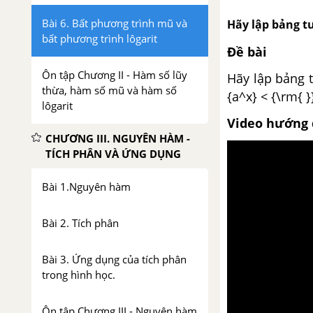
Bài 6. Bất phương trình mũ và
Hãy lập bảng t
bất phương trình lôgarit
Đề bài
Ôn tập Chương II - Hàm số lũy
Hãy lập bảng t
thừa, hàm số mũ và hàm số
{a^x} < {\rm{ }
lôgarit
Video hướng 
CHƯƠNG III. NGUYÊN HÀM -
TÍCH PHÂN VÀ ỨNG DỤNG
Bài 1.Nguyên hàm
Bài 2. Tích phân
Bài 3. Ứng dụng của tích phân
trong hình học.
Ôn tập Chương III - Nguyên hàm