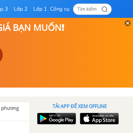
p 3
Lớp 2
Lớp 1
Công cụ
 GIÁ BẠN MUỐN❗
TẢI APP ĐỂ XEM OFFLINE
ất phương