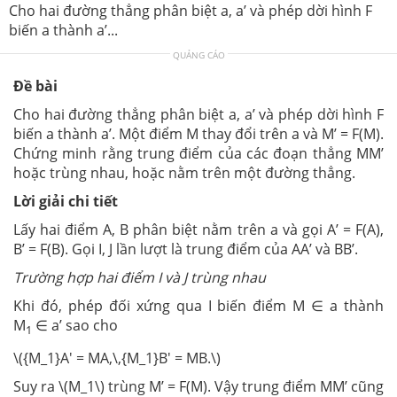
Cho hai đường thẳng phân biệt a, a’ và phép dời hình F
biến a thành a’...
QUẢNG CÁO
Đề bài
Cho hai đường thẳng phân biệt a, a’ và phép dời hình F
biến a thành a’. Một điểm M thay đổi trên a và M’ = F(M).
Chứng minh rằng trung điểm của các đoạn thẳng MM’
hoặc trùng nhau, hoặc nằm trên một đường thẳng.
Lời giải chi tiết
Lấy hai điểm A, B phân biệt nằm trên a và gọi A’ = F(A),
B’ = F(B). Gọi I, J lần lượt là trung điểm của AA’ và BB’.
Trường hợp hai điểm I và J trùng nhau
Khi đó, phép đối xứng qua I biến điểm M ∈ a thành
M
∈ a’ sao cho
1
\({M_1}A' = MA,\,{M_1}B' = MB.\)
Suy ra \(M_1\) trùng M’ = F(M). Vậy trung điểm MM’ cũng