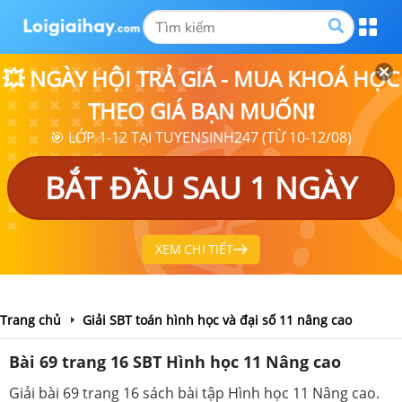
💥 NGÀY HỘI TRẢ GIÁ - MUA KHOÁ HỌC
THEO GIÁ BẠN MUỐN❗
🎯 LỚP 1-12 TẠI TUYENSINH247 (TỪ 10-12/08)
BẮT ĐẦU SAU 1 NGÀY
XEM CHI TIẾT
Trang chủ
Giải SBT toán hình học và đại số 11 nâng cao
Bài 69 trang 16 SBT Hình học 11 Nâng cao
Giải bài 69 trang 16 sách bài tập Hình học 11 Nâng cao.