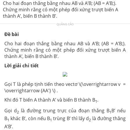
Cho hai đoạn thẳng bằng nhau AB và A’B; (AB = A’B;).
Chứng minh rằng có một phép đối xứng trượt biến A
thành A’, biến B thành B’.
QUẢNG CÁO
Đề bài
Cho hai đoạn thẳng bằng nhau AB và A’B; (AB = A’B;).
Chứng minh rằng có một phép đối xứng trượt biến A
thành A’, biến B thành B’.
Lời giải chi tiết
Gọi T là phép tịnh tiến theo vectơ \(\overrightarrow v =
\overrightarrow {AA'} \) .
Khi đó T biến A thành A’ và biến B thành B
.
1
Gọi d
là đường trung trực của đoạn thẳng B
B’ nếu
2
1
B
khác B’, còn nếu B
trùng B’ thì lấy d
là đường thẳng
1
1
2
A’B’.