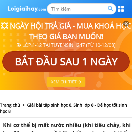
💥 NGÀY HỘI TRẢ GIÁ - MUA KHOÁ HỌC
THEO GIÁ BẠN MUỐN❗
🎯 LỚP 1-12 TẠI TUYENSINH247 (TỪ 10-12/08)
BẮT ĐẦU SAU 1 NGÀY
XEM CHI TIẾT
Trang chủ
Giải bài tập sinh học 8, Sinh lớp 8 - Để học tốt sinh
học 8
Khi cơ thể bị mất nước nhiều (khi tiêu chảy, khi