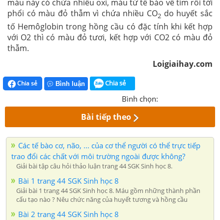
máu này có chứa nhiều oxi, máu từ tế bào về tim rồi tới
phổi có màu đỏ thẫm vì chứa nhiều CO
do huyết sắc
2
tố Hemôglobin trong hồng cầu có đặc tính khi kết hợp
với O2 thì có màu đỏ tươi, kết hợp với CO2 có màu đỏ
thẫm.
Loigiaihay.com
Chia sẻ
Chia sẻ
Bình luận
Bình chọn:
Bài tiếp theo
Các tế bào cơ, não, ... của cơ thể người có thể trực tiếp
trao đổi các chất với môi trường ngoài được không?
Giải bài tập câu hỏi thảo luận trang 44 SGK Sinh học 8.
Bài 1 trang 44 SGK Sinh học 8
Giải bài 1 trang 44 SGK Sinh học 8. Máu gồm những thành phần
cấu tạo nào ? Nêu chức năng của huyết tương và hồng cầu
Bài 2 trang 44 SGK Sinh học 8