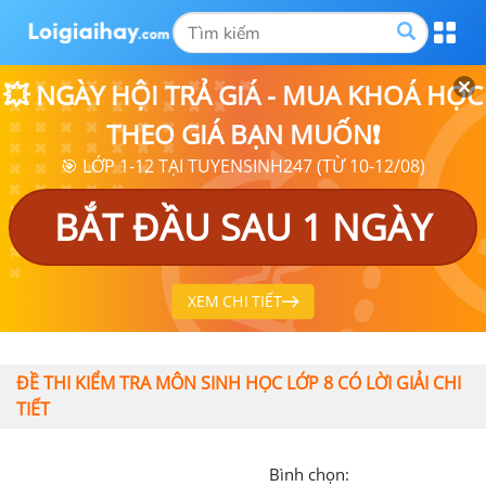
💥 NGÀY HỘI TRẢ GIÁ - MUA KHOÁ HỌC
THEO GIÁ BẠN MUỐN❗
🎯 LỚP 1-12 TẠI TUYENSINH247 (TỪ 10-12/08)
BẮT ĐẦU SAU 1 NGÀY
XEM CHI TIẾT
ĐỀ THI KIỂM TRA MÔN SINH HỌC LỚP 8 CÓ LỜI GIẢI CHI
TIẾT
Bình chọn: