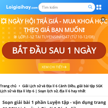
💥 NGÀY HỘI TRẢ GIÁ - MUA KHOÁ HỌC
THEO GIÁ BẠN MUỐN❗
🎯 LỚP 1-12 TẠI TUYENSINH247 (TỪ 10-12/08)
BẮT ĐẦU SAU 1 NGÀY
XEM CHI TIẾT
Trang chủ
Giải Lịch sử và Địa lí 6 Cánh Diều, giải bài tập SGK
Lịch sử và Địa lí lớp 6 | Soạn lịch sử, địa lí 6 hay nhất
Soạn giải bài 1 phần Luyện tập - vận dụng trang