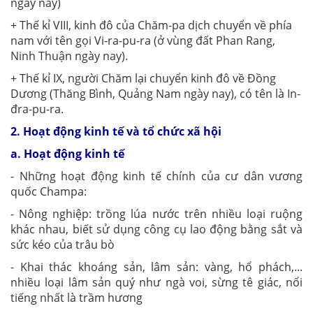
ngày nay)
+ Thế kỉ VIII, kinh đô của Chăm-pa dịch chuyển về phía
nam với tên gọi Vi-ra-pu-ra (ở vùng đất Phan Rang,
Ninh Thuận ngày nay).
+ Thế kỉ IX, người Chăm lại chuyển kinh đô về Đồng
Dương (Thăng Bình, Quảng Nam ngày nay), có tên là In-
đra-pu-ra.
2. Hoạt động kinh tế và tổ chức xã hội
a. Hoạt động kinh tế
- Những hoạt động kinh tế chính của cư dân vương
quốc Champa:
- Nông nghiệp: trồng lúa nước trên nhiều loại ruộng
khác nhau, biết sử dụng công cụ lao động bằng sắt và
sức kéo của trâu bò
- Khai thác khoáng sản, lâm sản: vàng, hổ phách,...
nhiều loại lâm sản quý như ngà voi, sừng tê giác, nổi
tiếng nhất là trầm hương