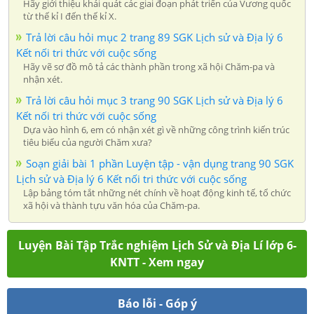
Hãy giới thiệu khái quát các giai đoạn phát triển của Vương quốc
từ thế kỉ I đến thế kỉ X.
Trả lời câu hỏi mục 2 trang 89 SGK Lịch sử và Địa lý 6
Kết nối tri thức với cuộc sống
Hãy vẽ sơ đồ mô tả các thành phần trong xã hội Chăm-pa và
nhận xét.
Trả lời câu hỏi mục 3 trang 90 SGK Lịch sử và Địa lý 6
Kết nối tri thức với cuộc sống
Dựa vào hình 6, em có nhận xét gì về những công trình kiến trúc
tiêu biểu của người Chăm xưa?
Soạn giải bài 1 phần Luyện tập - vận dụng trang 90 SGK
Lịch sử và Địa lý 6 Kết nối tri thức với cuộc sống
Lập bảng tóm tắt những nét chính về hoạt động kinh tế, tổ chức
xã hội và thành tựu văn hóa của Chăm-pa.
Luyện Bài Tập Trắc nghiệm Lịch Sử và Địa Lí lớp 6-
KNTT - Xem ngay
Báo lỗi - Góp ý