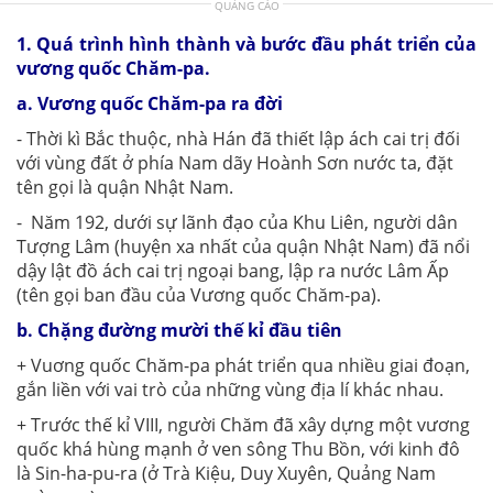
QUẢNG CÁO
1. Quá trình hình thành và bước đầu phát triển của
vương quốc Chăm-pa.
a. Vương quốc Chăm-pa ra đời
- Thời kì Bắc thuộc, nhà Hán đã thiết lập ách cai trị đối
với vùng đất ở phía Nam dãy Hoành Sơn nước ta, đặt
tên gọi là quận Nhật Nam.
- Năm 192, dưới sự lãnh đạo của Khu Liên, người dân
Tượng Lâm (huyện xa nhất của quận Nhật Nam) đã nổi
dậy lật đồ ách cai trị ngoại bang, lập ra nước Lâm Ấp
(tên gọi ban đầu của Vương quốc Chăm-pa).
b. Chặng đường mười thế kỉ đầu tiên
+ Vuơng quốc Chăm-pa phát triển qua nhiều giai đoạn,
gắn liền với vai trò của những vùng địa lí khác nhau.
+ Trước thế kỉ VIII, người Chăm đã xây dựng một vương
quốc khá hùng mạnh ở ven sông Thu Bồn, với kinh đô
là Sin-ha-pu-ra (ở Trà Kiệu, Duy Xuyên, Quảng Nam