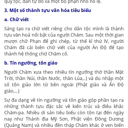
quý tộc, dân tự do và một bộ phận nhỏ nô lệ.
3. Một số thành tựu văn hóa tiêu biểu
a. Chữ viết
Sáng tạo ra chữ viết riêng cho dân tộc mình là thành
tựu văn hoá nổi bật của người Chăm. Sau một thời gian
mượn chữ Phạn để ghi chép, từ thế kỉ thứ IV, người
Chăm đã cải biên chữ viết của người Án Độ để tạo
thành hệ thống chữ Chăm cổ.
b. Tín ngưỡng, tôn giáo
Người Chăm xưa theo nhiều tín ngưỡng thờ thần Mặt
Trời, thần Núi, thần Nước, thần Lúa,..) và du nhập một
số tôn giáo lớn từ bên ngoài (Phật giáo và Ấn Độ
giáo,...)
Sự đa dạng về tín ngưỡng và tôn giáo góp phần tạo ra
những thành tựu đặc sắc về kiến trúc và điêu khắc
Chăm-pa. Nhiều di sản tiêu biểu còn tồn tại đến ngày
nay như Thánh địa Mỹ Sơn, Phật viện Đồng Dương
(Quảng Nam) và nhiều đền tháp Chăm khác ở ven biển