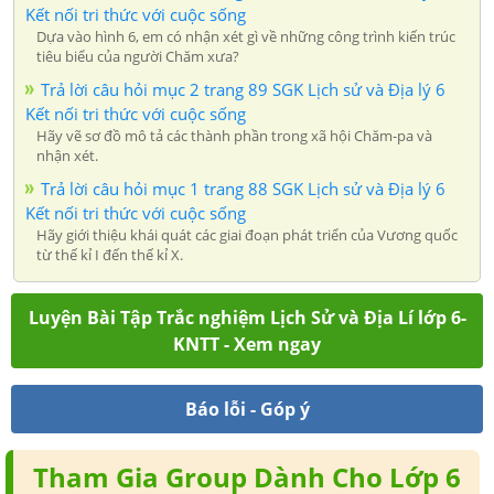
Kết nối tri thức với cuộc sống
Dựa vào hình 6, em có nhận xét gì về những công trình kiến trúc
tiêu biểu của người Chăm xưa?
Trả lời câu hỏi mục 2 trang 89 SGK Lịch sử và Địa lý 6
Kết nối tri thức với cuộc sống
Hãy vẽ sơ đồ mô tả các thành phần trong xã hội Chăm-pa và
nhận xét.
Trả lời câu hỏi mục 1 trang 88 SGK Lịch sử và Địa lý 6
Kết nối tri thức với cuộc sống
Hãy giới thiệu khái quát các giai đoạn phát triển của Vương quốc
từ thế kỉ I đến thế kỉ X.
Luyện Bài Tập Trắc nghiệm Lịch Sử và Địa Lí lớp 6-
KNTT - Xem ngay
Báo lỗi - Góp ý
Tham Gia Group Dành Cho Lớp 6