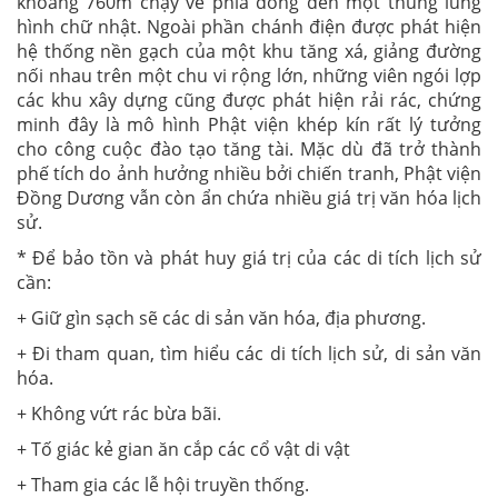
khoảng 760m chạy về phía đông đến một thung lũng
hình chữ nhật. Ngoài phần chánh điện được phát hiện
hệ thống nền gạch của một khu tăng xá, giảng đường
nối nhau trên một chu vi rộng lớn, những viên ngói lợp
các khu xây dựng cũng được phát hiện rải rác, chứng
minh đây là mô hình Phật viện khép kín rất lý tưởng
cho công cuộc đào tạo tăng tài. Mặc dù đã trở thành
phế tích do ảnh hưởng nhiều bởi chiến tranh, Phật viện
Đồng Dương vẫn còn ẩn chứa nhiều giá trị văn hóa lịch
sử.
* Để bảo tồn và phát huy giá trị của các di tích lịch sử
cần:
+ Giữ gìn sạch sẽ các di sản văn hóa, địa phương.
+ Đi tham quan, tìm hiểu các di tích lịch sử, di sản văn
hóa.
+ Không vứt rác bừa bãi.
+ Tố giác kẻ gian ăn cắp các cổ vật di vật
+ Tham gia các lễ hội truyền thống.