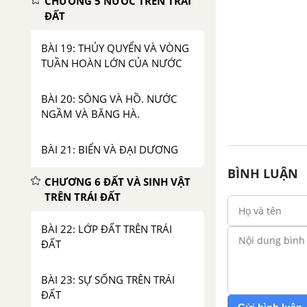
CHƯƠNG 5 NƯỚC TRÊN TRÁI
ĐẤT
BÀI 19: THỦY QUYỂN VÀ VÒNG
TUẦN HOÀN LỚN CỦA NƯỚC
BÀI 20: SÔNG VÀ HỒ. NƯỚC
NGẦM VÀ BĂNG HÀ.
BÀI 21: BIỂN VÀ ĐẠI DƯƠNG
BÌNH LUẬN
CHƯƠNG 6 ĐẤT VÀ SINH VẬT
TRÊN TRÁI ĐẤT
BÀI 22: LỚP ĐẤT TRÊN TRÁI
ĐẤT
BÀI 23: SỰ SỐNG TRÊN TRÁI
ĐẤT