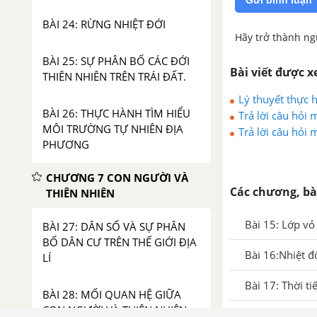
Gửi bình luận
BÀI 24: RỪNG NHIỆT ĐỚI
Hãy trở thành ng
BÀI 25: SỰ PHÂN BỐ CÁC ĐỚI
Bài viết được 
THIÊN NHIÊN TRÊN TRÁI ĐẤT.
Lý thuyết thực h
BÀI 26: THỰC HÀNH TÌM HIỂU
sống
Trả lời câu hỏi 
MÔI TRƯỜNG TỰ NHIÊN ĐỊA
Trả lời câu hỏi 
PHƯƠNG
CHƯƠNG 7 CON NGƯỜI VÀ
Các chương, bà
THIÊN NHIÊN
Bài 15: Lớp vỏ 
BÀI 27: DÂN SỐ VÀ SỰ PHÂN
BỐ DÂN CƯ TRÊN THẾ GIỚI ĐỊA
Bài 16:Nhiệt 
LÍ
Bài 17: Thời ti
BÀI 28: MỐI QUAN HỆ GIỮA
CON NGƯỜI VÀ THIÊN NHIÊN