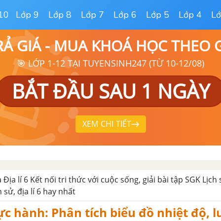
10
Lớp 9
Lớp 8
Lớp 7
Lớp 6
Lớp 5
Lớp 4
Lớ
RẢ GIÁ - MUA KHOÁ HỌC THEO
🎯 LỚP 1-12 TẠI TUYENSINH247 (TỪ 10-12/08)
BẮT ĐẦU SAU 1 NGÀY
XEM CHI TIẾT
 Địa lí 6 Kết nối tri thức với cuộc sống, giải bài tập SGK Lịch 
h sử, địa lí 6 hay nhất
ực hành: Phân tích biểu đồ nhiệt độ, 