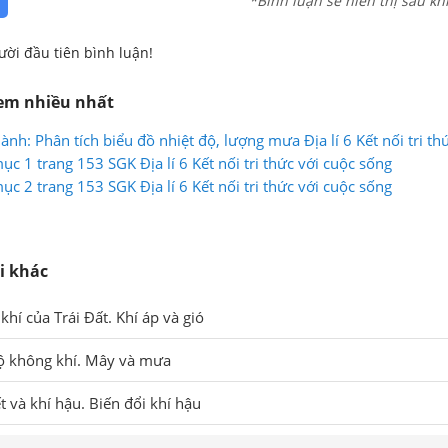
*Bình luận sẽ hiển thị sau kh
ười đầu tiên bình luận!
xem nhiều nhất
ành: Phân tích biểu đồ nhiệt độ, lượng mưa Địa lí 6 Kết nối tri th
mục 1 trang 153 SGK Địa lí 6 Kết nối tri thức với cuộc sống
mục 2 trang 153 SGK Địa lí 6 Kết nối tri thức với cuộc sống
i khác
khí của Trái Đất. Khí áp và gió
độ không khí. Mây và mưa
ết và khí hậu. Biến đổi khí hậu