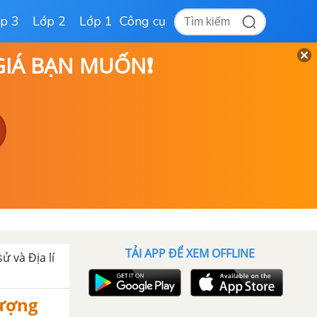
p 3
Lớp 2
Lớp 1
Công cụ
 GIÁ BẠN MUỐN❗
TẢI APP ĐỂ XEM OFFLINE
sử và Địa lí
lượng