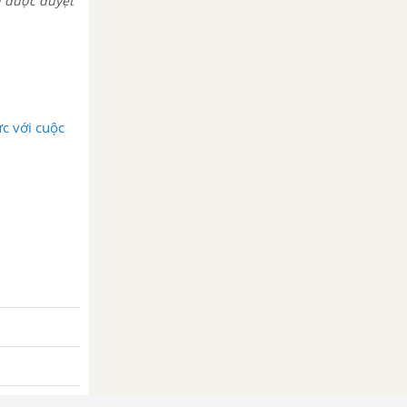
i được duyệt
ức với cuộc