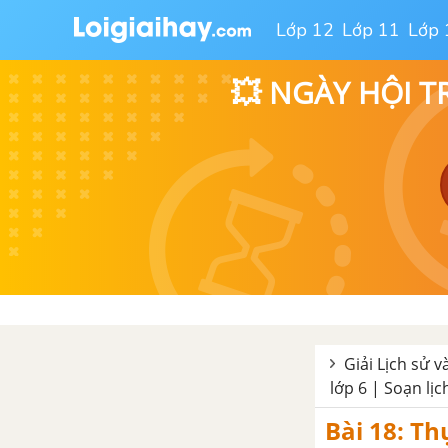
Lớp 12
Lớp 11
Lớp 
CHƯƠNG 3 CẤU TẠO CỦA
TRÁI ĐẤT. VỎ TRÁI ĐẤT
💥 NGÀY HỘI T
BÀI 10. CẤU TẠO CỦA TRÁI ĐẤT
BÀI 11. QUÁ TRÌNH NỘI SINH
VÀ QUÁ TRÌNH NGOẠI SINH.
HIỆN TƯỢNG TẠO NÚI
BÀI 12: NÚI LỬA VÀ ĐỘNG ĐÂT
BÀI 13: CÁC DẠNG ĐỊA HÌNH
CHÍNH TRÊN TRÁI ĐẤT.
KHOÁNG SẢN
Giải Lịch sử và
lớp 6 | Soạn lịc
BÀI 14: THỰC HÀNH: ĐỌC
LƯỢC ĐỒ ĐỊA HÌNH TỈ LỆ LỚN
Bài 18: Th
VÀ LÁT CẮT ĐỊA HÌNH ĐƠN