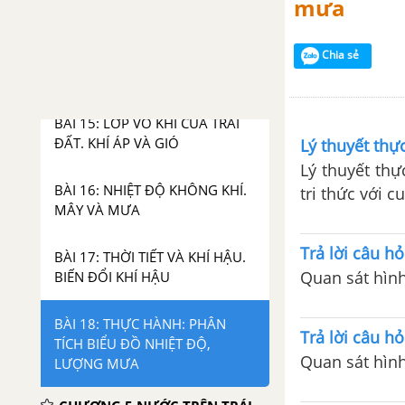
mưa
GIẢN.
Chia sẻ
CHƯƠNG 4 KHÍ HẬU VÀ BIẾN
ĐỔI KHÍ HẬU
BÀI 15: LỚP VỎ KHÍ CỦA TRÁI
ĐẤT. KHÍ ÁP VÀ GIÓ
Lý thuyết thự
Lý thuyết thự
BÀI 16: NHIỆT ĐỘ KHÔNG KHÍ.
tri thức với 
MÂY VÀ MƯA
Trả lời câu hỏ
BÀI 17: THỜI TIẾT VÀ KHÍ HẬU.
Quan sát hình
BIẾN ĐỔI KHÍ HẬU
BÀI 18: THỰC HÀNH: PHÂN
Trả lời câu hỏ
TÍCH BIỂU ĐỒ NHIỆT ĐỘ,
Quan sát hình
LƯỢNG MƯA