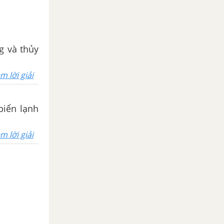
g và thủy
m lời giải
biển lạnh
m lời giải