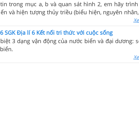
tin trong mục a, b và quan sát hình 2, em hãy trình
ển và hiện tượng thủy triều (biểu hiện, nguyên nhân,.
 thế nào là dòng biển. 3. Dựa vào hình 3, em hãy k
Xe
g và hai dòng biển lạnh ở Thái Bình Dương và Đại T
6 SGK Địa lí 6 Kết nối tri thức với cuộc sống
biệt 3 dạng vận động của nước biển và đại dương: s
 biển.
Xe