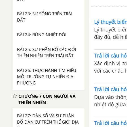
BÀI 23: SỰ SỐNG TRÊN TRÁI
ĐẤT
Lý thuyết biể
Lý thuyết biể
BÀI 24: RỪNG NHIỆT ĐỚI
đầy đủ, dễ hi
BÀI 25: SỰ PHÂN BỐ CÁC ĐỚI
Trả lời câu hỏ
THIÊN NHIÊN TRÊN TRÁI ĐẤT.
Xác định vị t
với các châu 
BÀI 26: THỰC HÀNH TÌM HIỂU
MÔI TRƯỜNG TỰ NHIÊN ĐỊA
PHƯƠNG
Trả lời câu hỏ
CHƯƠNG 7 CON NGƯỜI VÀ
Dựa vào thông
THIÊN NHIÊN
nhiệt độ giữa
BÀI 27: DÂN SỐ VÀ SỰ PHÂN
BỐ DÂN CƯ TRÊN THẾ GIỚI ĐỊA
Trả lời câu hỏ