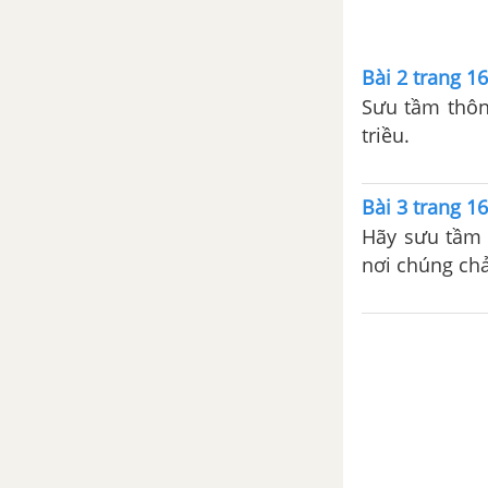
BÀI 1. LỊCH SỬ VÀ CUỘC SỐNG
Bài 2 trang 16
BÀI 2. CÁC NHÀ SỬ HỌC DỰA
Sưu tầm thông
VÀO ĐÂU ĐỂ BIẾT VÀ PHỤC
triều.
DỰNG LẠI LỊCH SỬ
BÀI 3. THỜI GIAN TRONG LỊCH
Bài 3 trang 16
SỬ
Hãy sưu tầm 
nơi chúng ch
CHƯƠNG 2. XÃ HỘI NGUYÊN
THỦY
BÀI 4. NGUỒN GỐC LOÀI
NGƯỜI
BÀI 5. XÃ HỘI NGUYÊN THỦY
BÀI 6. SỰ CHUYỂN BIẾN VÀ