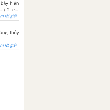
 bày hiện
..). 2. em
ể tên hai
m lời giải
ây Dương.
óng, thủy
m lời giải