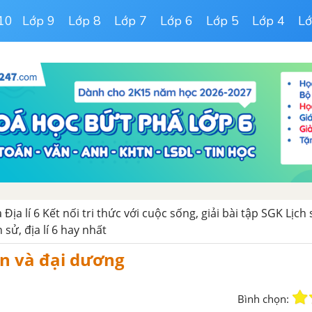
10
Lớp 9
Lớp 8
Lớp 7
Lớp 6
Lớp 5
Lớp 4
Lớ
 Địa lí 6 Kết nối tri thức với cuộc sống, giải bài tập SGK Lịch 
h sử, địa lí 6 hay nhất
ển và đại dương
Bình chọn: