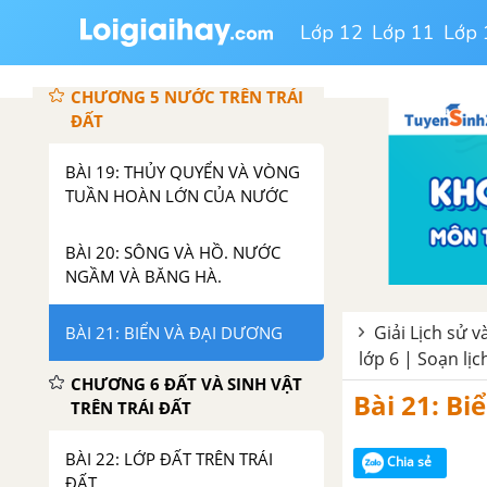
TÍCH BIỂU ĐỒ NHIỆT ĐỘ,
Lớp 12
Lớp 11
Lớp 
LƯỢNG MƯA
CHƯƠNG 5 NƯỚC TRÊN TRÁI
ĐẤT
BÀI 19: THỦY QUYỂN VÀ VÒNG
TUẦN HOÀN LỚN CỦA NƯỚC
BÀI 20: SÔNG VÀ HỒ. NƯỚC
NGẦM VÀ BĂNG HÀ.
Giải Lịch sử và
BÀI 21: BIỂN VÀ ĐẠI DƯƠNG
lớp 6 | Soạn lịc
CHƯƠNG 6 ĐẤT VÀ SINH VẬT
Bài 21: Bi
TRÊN TRÁI ĐẤT
BÀI 22: LỚP ĐẤT TRÊN TRÁI
Chia sẻ
ĐẤT