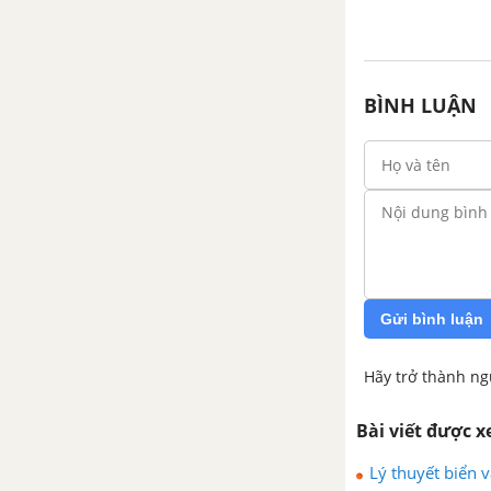
PHÂN HÓA XÃ HỘI NGUYÊN
THỦY
CHƯƠNG 3. XÃ HỘI CỔ ĐẠI
BÌNH LUẬN
BÀI 7. AI CẬP VÀ LƯỠNG HÀ CỔ
ĐẠI
BÀI 8. ẤN ĐỘ CỔ ĐẠI
BÀI 9. TRUNG QUỐC TỪ THỜI
CỔ ĐẠI ĐẾN THẾ KỈ VII
Gửi bình luận
BÀI 10. HY LẠP VÀ LA MÃ CỔ
Hãy trở thành ng
ĐẠI
Bài viết được 
CHƯƠNG 4. ĐÔNG NAM Á TỪ
NHỮNG THẾ KỈ TIẾP GIÁP
Lý thuyết biển v