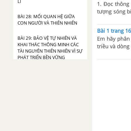
LÍ
1. Đọc thông 
tượng sóng bi
BÀI 28: MỐI QUAN HỆ GIỮA
hãy cho biết
CON NGƯỜI VÀ THIÊN NHIÊN
dòng biển nón
Bài 1 trang 16
Em hãy phân 
BÀI 29: BẢO VỆ TỰ NHIÊN VÀ
KHAI THÁC THÔNG MINH CÁC
triều và dòng
TÀI NGUYÊN THIÊN NHIÊN VÌ SỰ
PHÁT TRIỂN BỀN VỮNG
BÀI 30: THỰC HÀNH TÌM HIỂU
MỐI QUAN HỆ GIỮA CON
NGƯỜI VÀ THIÊN NHIÊN Ở ĐỊA
PHƯƠNG ĐỊA LÍ 6
GIẢI LỊCH SỬ 6 KẾT NỐI TRI THỨC VỚI CUỘC SỐNG
CHƯƠNG 1. TẠI SAO CẦN
HỌC LỊCH SỬ