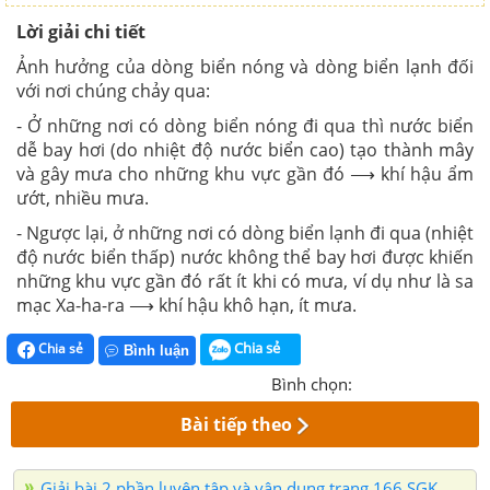
Lời giải chi tiết
Ảnh hưởng của dòng biển nóng và dòng biển lạnh đối
với nơi chúng chảy qua:
- Ở những nơi có dòng biển nóng đi qua thì nước biển
dễ bay hơi (do nhiệt độ nước biển cao) tạo thành mây
và gây mưa cho những khu vực gần đó ⟶ khí hậu ẩm
ướt, nhiều mưa.
- Ngược lại, ở những nơi có dòng biển lạnh đi qua (nhiệt
độ nước biển thấp) nước không thể bay hơi được khiến
những khu vực gần đó rất ít khi có mưa, ví dụ như là sa
mạc Xa-ha-ra ⟶ khí hậu khô hạn, ít mưa.
Chia sẻ
Chia sẻ
Bình luận
Bình chọn:
Bài tiếp theo
Giải bài 2 phần luyện tập và vận dụng trang 166 SGK