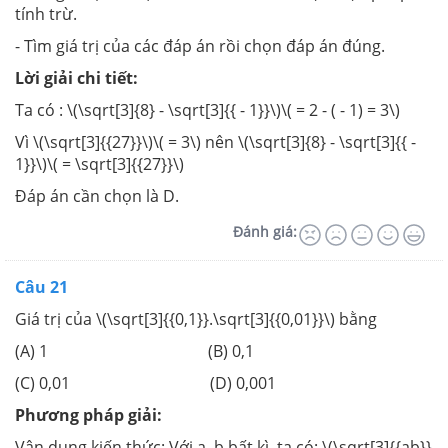
tính trừ.
- Tìm giá trị của các đáp án rồi chọn đáp án đúng.
Lời giải chi tiết:
Ta có : \(\sqrt[3]{8} - \sqrt[3]{{ - 1}}\)\( = 2 - ( - 1) = 3\)
Vì \(\sqrt[3]{{27}}\)\( = 3\) nên \(\sqrt[3]{8} - \sqrt[3]{{ -
1}}\)\( = \sqrt[3]{{27}}\)
Đáp án cần chọn là D.
Đánh giá:
Câu 21
Giá trị của \(\sqrt[3]{{0,1}}.\sqrt[3]{{0,01}}\) bằng
(A) 1 (B) 0,1
(C) 0,01 (D) 0,001
Phương pháp giải:
Vận dụng kiến thức: Với a, b bất kì, ta có: \(\sqrt[3]{{ab}}