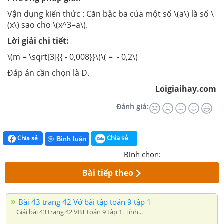
Vận dụng kiến thức : Căn bậc ba của một số \(a\) là số \
(x\) sao cho \(x^3=a\).
Lời giải chi tiết:
\(m = \sqrt[3]{{ - 0,008}}\)\( = - 0,2\)
Đáp án cần chọn là D.
Loigiaihay.com
Đánh giá:
Chia sẻ
Chia sẻ
Bình luận
Bình chọn:
Bài tiếp theo
Bài 43 trang 42 Vở bài tập toán 9 tập 1
Giải bài 43 trang 42 VBT toán 9 tập 1. Tính...