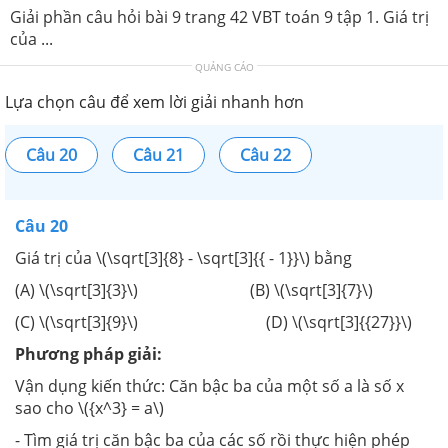
Giải phần câu hỏi bài 9 trang 42 VBT toán 9 tập 1. Giá trị
của ...
QUẢNG CÁO
Lựa chọn câu để xem lời giải nhanh hơn
Câu 20
Câu 21
Câu 22
Câu 20
Giá trị của \(\sqrt[3]{8} - \sqrt[3]{{ - 1}}\) bằng
(A) \(\sqrt[3]{3}\) (B) \(\sqrt[3]{7}\)
(C) \(\sqrt[3]{9}\) (D) \(\sqrt[3]{{27}}\)
Phương pháp giải:
Vận dụng kiến thức: Căn bậc ba của một số a là số x
sao cho \({x^3} = a\)
- Tìm giá trị căn bậc ba của các số rồi thực hiện phép