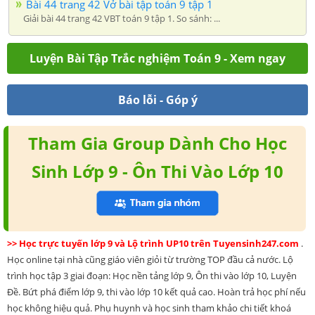
Bài 44 trang 42 Vở bài tập toán 9 tập 1
Giải bài 44 trang 42 VBT toán 9 tập 1. So sánh: ...
Luyện Bài Tập Trắc nghiệm Toán 9 - Xem ngay
Báo lỗi - Góp ý
Tham Gia Group Dành Cho Học
Sinh Lớp 9 - Ôn Thi Vào Lớp 10
>> Học trực tuyến lớp 9 và Lộ trình UP10 trên Tuyensinh247.com
.
Học online tại nhà cũng giáo viên giỏi từ trường TOP đầu cả nước. Lộ
trình học tập 3 giai đoạn: Học nền tảng lớp 9, Ôn thi vào lớp 10, Luyện
Đề. Bứt phá điểm lớp 9, thi vào lớp 10 kết quả cao. Hoàn trả học phí nếu
học không hiệu quả. Phụ huynh và học sinh tham khảo chi tiết khoá