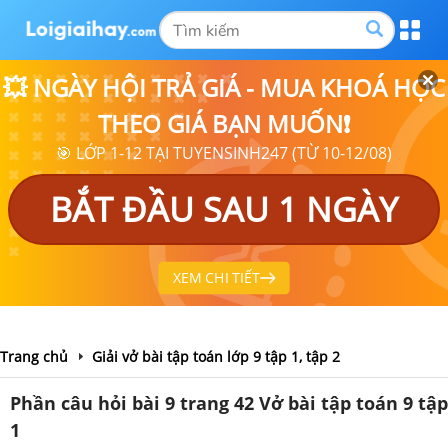
💥 NGÀY HỘI TRẢ GIÁ - MUA KHOÁ HỌC
THEO GIÁ BẠN MUỐN❗
🎯 LỚP 1-12 TẠI TUYENSINH247 (TỪ 10-12/08)
BẮT ĐẦU SAU 1 NGÀY
XEM CHI TIẾT
Trang chủ
Giải vở bài tập toán lớp 9 tập 1, tập 2
Phần câu hỏi bài 9 trang 42 Vở bài tập toán 9 tập
1