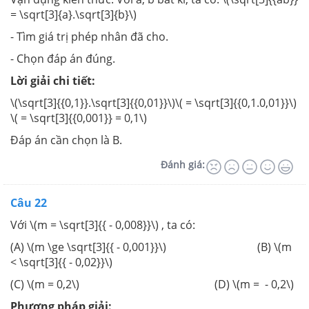
= \sqrt[3]{a}.\sqrt[3]{b}\)
- Tìm giá trị phép nhân đã cho.
- Chọn đáp án đúng.
Lời giải chi tiết:
\(\sqrt[3]{{0,1}}.\sqrt[3]{{0,01}}\)\( = \sqrt[3]{{0,1.0,01}}\)
\( = \sqrt[3]{{0,001}} = 0,1\)
Đáp án cần chọn là B.
Đánh giá:
Câu 22
Với \(m = \sqrt[3]{{ - 0,008}}\) , ta có:
(A) \(m \ge \sqrt[3]{{ - 0,001}}\) (B) \(m
< \sqrt[3]{{ - 0,02}}\)
(C) \(m = 0,2\) (D) \(m = - 0,2\)
Phương pháp giải: