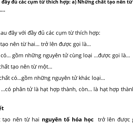
i đầy đủ các cụm từ thích hợp: a) Những chất tạo nên từ
…..
au đây với đầy đủ các cụm từ thích hợp:
tạo nên từ hai… trở lên được gọi là…
 có… gồm những nguyên tử cùng loại …được gọi là…
 chất tạo nên từ một…
 chất có…gồm những nguyên tử khác loại…
c …có phân tử là hạt hợp thành, còn… là hạt hợp thà
ết
 tạo nên từ hai
nguyên tố hóa học
trở lên được 