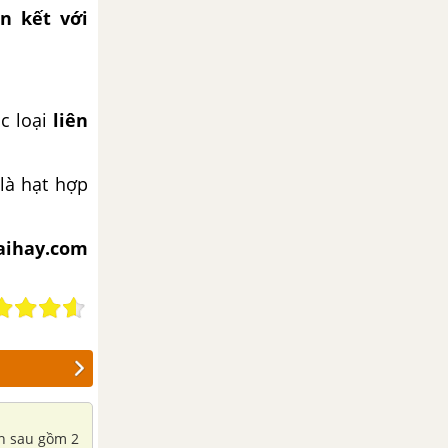
ên kết với
c loại
liên
là hạt hợp
iaihay.com
nh sau gồm 2