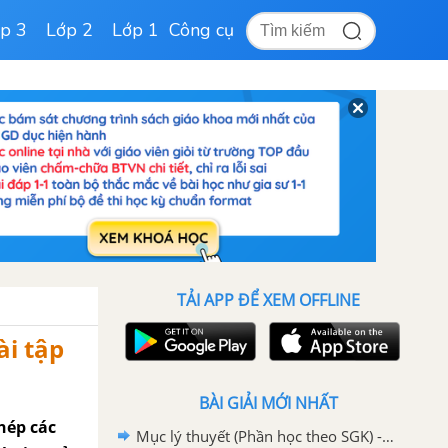
p 3
Lớp 2
Lớp 1
Công cụ
TẢI APP ĐỂ XEM OFFLINE
ài tập
BÀI GIẢI MỚI NHẤT
hép các
Mục lý thuyết (Phần học theo SGK) - Trang 151