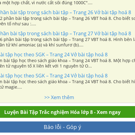
là một hợp chất, vì nước cất sôi đúng 1000C"....
phần bài tập trong sách bài tập – Trang 26 Vở bài tập hoá 8
8.2 phần bài tập trong sách bài tập – Trang 26 VBT hoá 8. Cho biết 
ên tố như sau :....
phần bài tập trong sách bài tập – Trang 27 Vở bài tập hoá 8
8.6 phần bài tập trong sách bài tập – Trang 27 VBT hoá 8. Hình bên 
n tử khí amoniac (a) và khí sunfurơ (b)....
i tập học theo SGK – Trang 24 Vở bài tập hoá 8
n bài tập học theo sách giáo khoa – Trang 24 VBT hoá 8. Một hợp 
n tử nguyên tố X liên kết với 1 nguyên tử O...
i tập học theo SGK – Trang 24 Vở bài tập hoá 8
n bài tập học theo sách giáo khoa – Trang 24 VBT hoá 8. Cho biết h
ử magie....
>> Xem thêm
Luyện Bài Tập Trắc nghiệm Hóa lớp 8 - Xem ngay
Báo lỗi - Góp ý