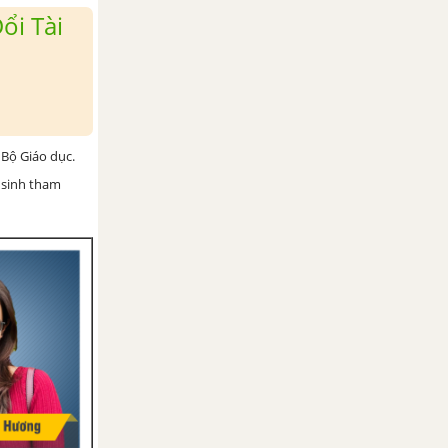
ổi Tài
Bộ Giáo dục.
 sinh tham