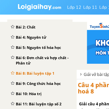
BÀI 1: MỞ ĐẦU MÔN HÓA HỌC
Lớp 12
Lớp 11
Lớp 
CHƯƠNG 1: CHẤT - NGUYÊN TỬ - PHÂN TỬ
Bài 2: Chất
Bài 4: Nguyên tử
Bài 5: Nguyên tố hóa học
Bài 6: Đơn chất và hợp chất -
Phân tử
Bài 8: Bài luyện tập 1
Giải vở bài t
Câu 4 phần
Bài 9: Công thức hóa học
hoá 8
Bài 10: Hóa trị
Giải câu 4 phần
Bài 11: Bài luyện tập số 2