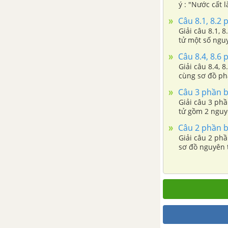
ý : "Nước cất 
Bài 27: Điều chế oxi - Phản
Câu 8.1, 8.2 
ứng phân hủy
Giải câu 8.1, 
tử một số nguy
Bài 28: Không khí - Sự cháy
Câu 8.4, 8.6 
Giải câu 8.4, 
Bài 29: Bài luyện tập 5
cùng sơ đồ phâ
Câu 3 phần bà
CHƯƠNG 5: HIDRO - NƯỚC
Giải câu 3 phầ
tử gồm 2 nguyê
Bài 31: Tính chất, ứng dụng
của hidro
Câu 2 phần bà
Giải câu 2 phầ
sơ đồ nguyên t
Bài 32: Phản ứng oxi hóa -
khử
Bài 33: Điều chế hidro - Phản
ứng thế
Bài 34: Bài luyện tập 6