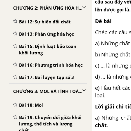
câu sau đây vớ
CHƯƠNG 2: PHẢN ỨNG HÓA HỌC
lên được gọi là
Đề bài
Bài 12: Sự biến đổi chất
Chép các câu s
Bài 13: Phản ứng hóa học
a) Những chất 
Bài 15: Định luật bảo toàn
khối lượng
b) Những chất
c) … là những
Bài 16: Phương trình hóa học
d) … là những
Bài 17: Bài luyện tập số 3
e) Hầu hết cá
CHƯƠNG 3: MOL VÀ TÍNH TOÁN HÓA HỌC
loại.
Bài 18: Mol
Lời giải chi ti
a) Những chất
Bài 19: Chuyển đổi giữa khối
lượng, thể tích và lượng
chất
.
chất