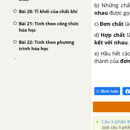
b) Những ch
Bài 20: Tỉ khối của chất khí
nhau
được gọi
c)
Đơn chất
là
Bài 21: Tính theo công thức
hóa học
d)
Hợp chất
l
kết với nhau
.
Bài 22: Tính theo phương
trình hóa học
e) Hầu hết cá
thành của
đơn
Bài 23: Bài luyện tập 4
CHƯƠNG 4: OXI - KHÔNG KHÍ
Bài 24: tính chất của oxi
Bình luận
Bài 25L Sự oxi hóa - Phản
ứng hóa hợp - Ứng dụng của
oxi
Câu 5 phần bà
Bài 26: Oxit
Giải câu 5 ph