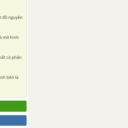
sơ đồ nguyên
là mô hình
chất có phân
ình bên là