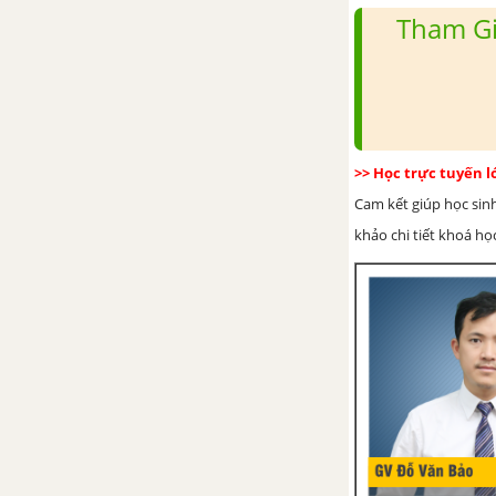
Bài 36: Nước
Tham Gi
Bài 37: Axit - Bazo - Muối
Bài 38: Bài luyện tập 7
CHƯƠNG 6: DUNG DỊCH
>> Học trực tuyến 
Cam kết giúp học sin
Bài 40: Dung dịch
khảo chi tiết khoá học
Bài 41: Độ tan của một chất
trong nước
Bài 42: Nồng độ dung dịch
Bài 43: Pha chế dung dịch
Bài 44: Bài luyện tập 8