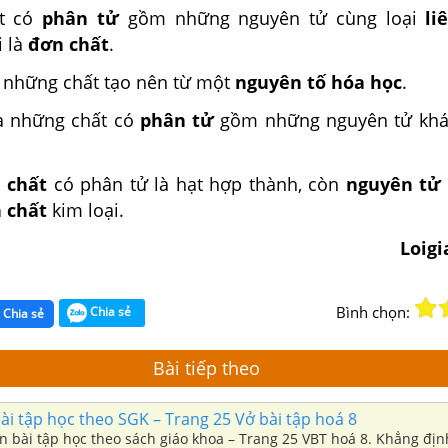
ất có
phân tử
gồm những nguyên tử cùng loại
li
 là
đơn chất
.
 những chất tạo nên từ một
nguyên tố hóa học
.
à những chất có
phân tử
gồm những nguyên tử khá
c
chất
có phân tử là hạt hợp thành, còn
nguyên tử
 chất
kim loại.
Loig
Bình chọn:
Chia sẻ
Chia sẻ
Bài tiếp theo
i tập học theo SGK – Trang 25 Vở bài tập hoá 8
ần bài tập học theo sách giáo khoa – Trang 25 VBT hoá 8. Khẳng đị