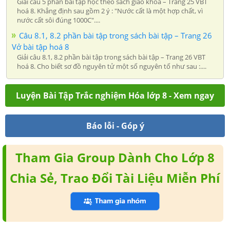
Giải câu 5 phần bài tập học theo sách giáo khoa – Trang 25 VBT
hoá 8. Khẳng định sau gồm 2 ý : "Nước cất là một hợp chất, vì
nước cất sôi đúng 1000C"....
Câu 8.1, 8.2 phần bài tập trong sách bài tập – Trang 26
Vở bài tập hoá 8
Giải câu 8.1, 8.2 phần bài tập trong sách bài tập – Trang 26 VBT
hoá 8. Cho biết sơ đồ nguyên tử một số nguyên tố như sau :....
Luyện Bài Tập Trắc nghiệm Hóa lớp 8 - Xem ngay
Báo lỗi - Góp ý
Tham Gia Group Dành Cho Lớp 8
Chia Sẻ, Trao Đổi Tài Liệu Miễn Phí