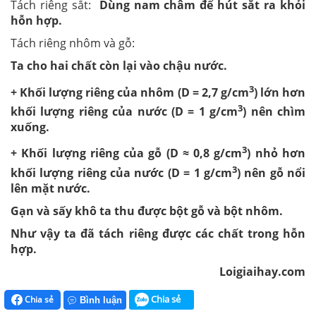
Tách riêng sắt:
Dùng nam châm để hút sắt ra khỏi
hỗn hợp.
Tách riêng nhôm và gỗ:
Ta cho hai chất còn lại vào chậu nước.
3
+ Khối lượng riêng của nhôm (D = 2,7 g/cm
) lớn hơn
3
khối lượng riêng của nước (D = 1 g/cm
) nên chìm
xuống.
3
+ Khối lượng riêng của gỗ (D ≈ 0,8 g/cm
) nhỏ hơn
3
khối lượng riêng của nước (D = 1 g/cm
) nên gỗ nổi
lên mặt nước.
Gạn và sấy khô ta thu được bột gỗ và bột nhôm.
Như vậy ta đã tách riêng được các chất trong hỗn
hợp.
Loigiaihay.com
Chia sẻ
Chia sẻ
Bình luận