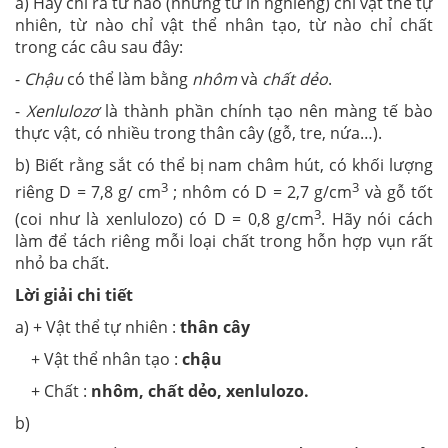
a) Hãy chỉ ra từ nào (những từ in nghiêng) chỉ vật thể tự
nhiên, từ nào chỉ vật thể nhân tạo, từ nào chỉ chất
trong các câu sau đây:
-
Chậu
có thể làm bằng
nhôm
và
chất dẻo
.
-
Xenlulozơ
là thành phần chính tạo nên màng tế bào
thực vật, có nhiều trong thân cây (gỗ, tre, nứa…).
b) Biết rằng sắt có thể bị nam châm hút, có khối lượng
3
3
riêng D = 7,8 g/ cm
; nhôm có D = 2,7 g/cm
và gỗ tốt
3
(coi như là xenlulozo) có D = 0,8 g/cm
. Hãy nói cách
làm để tách riêng mỗi loại chất trong hỗn hợp vụn rất
nhỏ ba chất.
Lời giải chi tiết
a) + Vật thể tự nhiên :
thân cây
+ Vật thể nhân tạo :
chậu
+ Chất :
nhôm, chất dẻo, xenlulozo.
b)