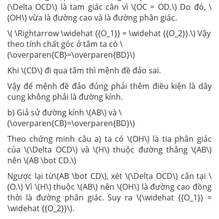
(\Delta OCD\) là tam giác cân vì \(OC = OD.\) Do đó, \
(OH\) vừa là đường cao và là đường phân giác.
\( \Rightarrow \widehat {{O_1}} = \widehat {{O_2}}.\) Vậy
theo tính chất góc ở tâm ta có \
(\overparen{CB}=\overparen{BD}\)
Khi \(CD\) đi qua tâm thì mệnh đề đảo sai.
Vậy để mệnh đề đảo đúng phải thêm điều kiện là dây
cung không phải là đường kính.
b) Giả sử đường kính \(AB\) và \
(\overparen{CB}=\overparen{BD}\)
Theo chứng minh câu a) ta có \(OH\) là tia phân giác
của \(\Delta OCD\) và \(H\) thuộc đường thẳng \(AB\)
nên \(AB \bot CD.\)
Ngược lại từ\(AB \bot CD\), xét \(\Delta OCD\) cân tại \
(O.\) Vì \(H\) thuộc \(AB\) nên \(OH\) là đường cao đồng
thời là đường phân giác. Suy ra \(\widehat {{O_1}} =
\widehat {{O_2}}\).