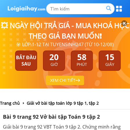
💥 NGÀY HỘI TRẢ GIÁ - MUA KHOÁ HỌC
THEO GIÁ BẠN MUỐN❗
🎯 LỚP 1-12 TẠI TUYENSINH247 (TỪ 10-12/08)
20
58
15
BẮT ĐẦU
SAU
GIỜ
PHÚT
GIÂY
XEM CHI TIẾT
Trang chủ
Giải vở bài tập toán lớp 9 tập 1, tập 2
Bài 9 trang 92 Vở bài tập Toán 9 tập 2
Giải bài 9 trang 92 VBT Toán 9 tập 2. Chứng minh rằng