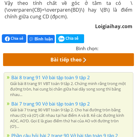
Vậy theo tính chất về góc ở tâm ta có \
(\overparen{CB}=\overparen{BD}\) hay \(B\) là điểm
chính giữa cung CD (đpcm).
Loigiaihay.com
Chia sẻ
Chia sẻ
Bình luận
Bình chọn:
Bài tiếp theo
Bài 8 trang 91 Vở bài tập toán 9 tập 2
Giải bài 8 trang 91 VBT toán 9 tập 2. Chứng minh rằng trong một
đường tròn, hai cung bị chắn giữa hai dây song song thì bằng
nhau...
Bài 7 trang 90 Vở bài tập toán 9 tập 2
Giải bài 7 trang 90 VBT toán 9 tập 2. Cho hai đường tròn bằng
nhau (O) và (O’) cắt nhau tại hai điểm A và B. Kẻ các đường kính
AOC, AO’D. Gọi E là giao điểm thứ hai của AO với đường tròn
(O’)...
Phần câu hỏi bài 2 trang 90 Vở bài tập toán 9 tập 2