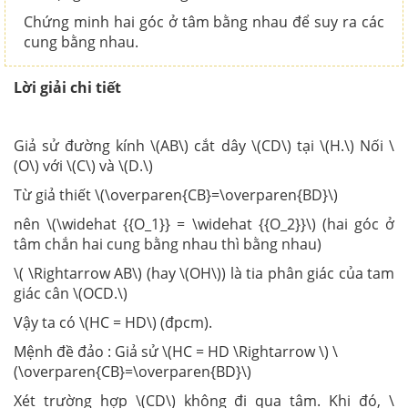
Chứng minh hai góc ở tâm bằng nhau để suy ra các
cung bằng nhau.
Lời giải chi tiết
Giả sử đường kính \(AB\) cắt dây \(CD\) tại \(H.\) Nối \
(O\) với \(C\) và \(D.\)
Từ giả thiết \(\overparen{CB}=\overparen{BD}\)
nên \(\widehat {{O_1}} = \widehat {{O_2}}\) (hai góc ở
tâm chắn hai cung bằng nhau thì bằng nhau)
\( \Rightarrow AB\) (hay \(OH\)) là tia phân giác của tam
giác cân \(OCD.\)
Vậy ta có \(HC = HD\) (đpcm).
Mệnh đề đảo : Giả sử \(HC = HD \Rightarrow \) \
(\overparen{CB}=\overparen{BD}\)
Xét trường hợp \(CD\) không đi qua tâm. Khi đó, \