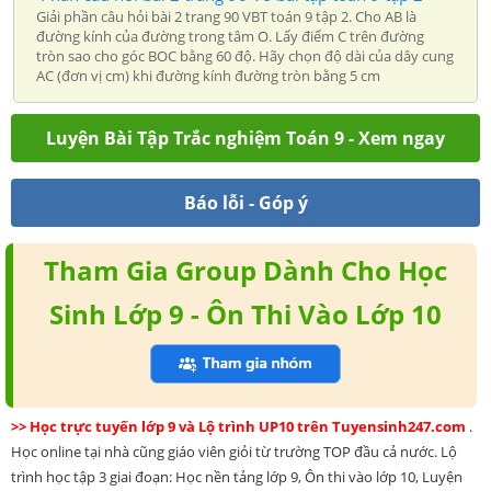
Giải phần câu hỏi bài 2 trang 90 VBT toán 9 tập 2. Cho AB là
đường kính của đường trong tâm O. Lấy điểm C trên đường
tròn sao cho góc BOC bằng 60 độ. Hãy chọn độ dài của dây cung
AC (đơn vị cm) khi đường kính đường tròn bằng 5 cm
Luyện Bài Tập Trắc nghiệm Toán 9 - Xem ngay
Báo lỗi - Góp ý
Tham Gia Group Dành Cho Học
Sinh Lớp 9 - Ôn Thi Vào Lớp 10
>> Học trực tuyến lớp 9 và Lộ trình UP10 trên Tuyensinh247.com
.
Học online tại nhà cũng giáo viên giỏi từ trường TOP đầu cả nước. Lộ
trình học tập 3 giai đoạn: Học nền tảng lớp 9, Ôn thi vào lớp 10, Luyện