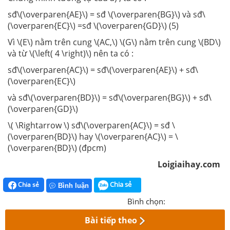
sđ\(\overparen{AE}\) = sđ \(\overparen{BG}\) và sđ\
(\overparen{EC}\) =sđ \(\overparen{GD}\) (5)
Vì \(E\) nằm trên cung \(AC,\) \(G\) nằm trên cung \(BD\)
và từ \(\left( 4 \right)\) nên ta có :
sđ\(\overparen{AC}\) = sđ\(\overparen{AE}\) + sđ\
(\overparen{EC}\)
và sđ\(\overparen{BD}\) = sđ\(\overparen{BG}\) + sđ\
(\overparen{GD}\)
\( \Rightarrow \) sđ\(\overparen{AC}\) = sđ \
(\overparen{BD}\) hay \(\overparen{AC}\) = \
(\overparen{BD}\) (đpcm)
Loigiaihay.com
Chia sẻ
Chia sẻ
Bình luận
Bình chọn:
Bài tiếp theo