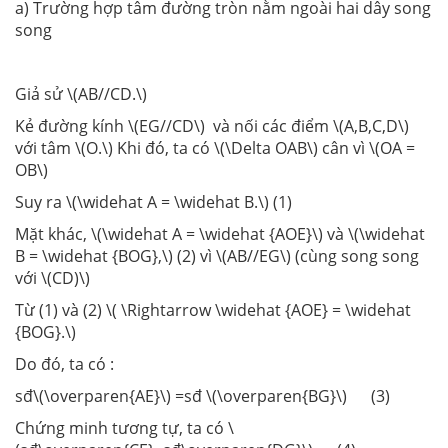
a) Trường hợp tâm đường tròn nằm ngoài hai dây song
song
Giả sử \(AB//CD.\)
Kẻ đường kính \(EG//CD\) và nối các điểm \(A,B,C,D\)
với tâm \(O.\) Khi đó, ta có \(\Delta OAB\) cân vì \(OA =
OB\)
Suy ra \(\widehat A = \widehat B.\) (1)
Mặt khác, \(\widehat A = \widehat {AOE}\) và \(\widehat
B = \widehat {BOG},\) (2) vì \(AB//EG\) (cùng song song
với \(CD)\)
Từ (1) và (2) \( \Rightarrow \widehat {AOE} = \widehat
{BOG}.\)
Do đó, ta có :
sđ\(\overparen{AE}\) =sđ \(\overparen{BG}\) (3)
Chứng minh tương tự, ta có \