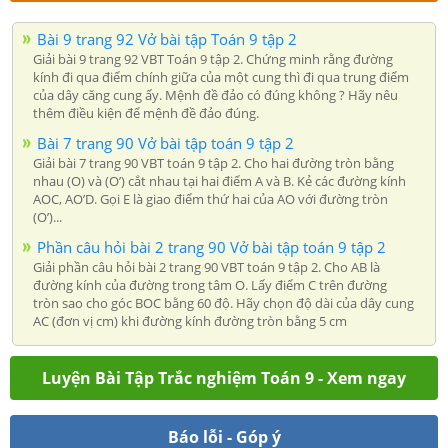
Bài 9 trang 92 Vở bài tập Toán 9 tập 2
Giải bài 9 trang 92 VBT Toán 9 tập 2. Chứng minh rằng đường
kính đi qua điểm chính giữa của một cung thì đi qua trung điểm
của dây căng cung ấy. Mệnh đề đảo có đúng không ? Hãy nêu
thêm điều kiện để mệnh đề đảo đúng.
Bài 7 trang 90 Vở bài tập toán 9 tập 2
Giải bài 7 trang 90 VBT toán 9 tập 2. Cho hai đường tròn bằng
nhau (O) và (O’) cắt nhau tại hai điểm A và B. Kẻ các đường kính
AOC, AO’D. Gọi E là giao điểm thứ hai của AO với đường tròn
(O’)...
Phần câu hỏi bài 2 trang 90 Vở bài tập toán 9 tập 2
Giải phần câu hỏi bài 2 trang 90 VBT toán 9 tập 2. Cho AB là
đường kính của đường trong tâm O. Lấy điểm C trên đường
tròn sao cho góc BOC bằng 60 độ. Hãy chọn độ dài của dây cung
AC (đơn vị cm) khi đường kính đường tròn bằng 5 cm
Luyện Bài Tập Trắc nghiệm Toán 9 - Xem ngay
Báo lỗi - Góp ý