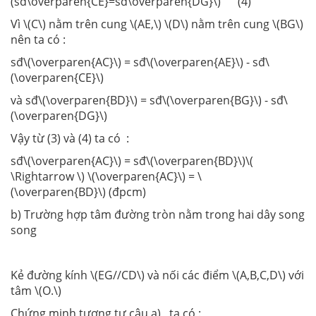
(sđ\overparen{CE}=sđ\overparen{DG}\) (4)
Vì \(C\) nằm trên cung \(AE,\) \(D\) nằm trên cung \(BG\)
nên ta có :
sđ\(\overparen{AC}\) = sđ\(\overparen{AE}\) - sđ\
(\overparen{CE}\)
và sđ\(\overparen{BD}\) = sđ\(\overparen{BG}\) - sđ\
(\overparen{DG}\)
Vậy từ (3) và (4) ta có :
sđ\(\overparen{AC}\) = sđ\(\overparen{BD}\)\(
\Rightarrow \) \(\overparen{AC}\) = \
(\overparen{BD}\) (đpcm)
b) Trường hợp tâm đường tròn nằm trong hai dây song
song
Kẻ đường kính \(EG//CD\) và nối các điểm \(A,B,C,D\) với
tâm \(O.\)
Chứng minh tương tự câu a) , ta có :