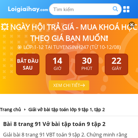
💥 NGÀY HỘI TRẢ GIÁ - MUA KHOÁ HỌC
THEO GIÁ BẠN MUỐN❗
🎯 LỚP 1-12 TẠI TUYENSINH247 (TỪ 10-12/08)
14
30
22
BẮT ĐẦU
SAU
GIỜ
PHÚT
GIÂY
XEM CHI TIẾT
Trang chủ
Giải vở bài tập toán lớp 9 tập 1, tập 2
Bài 8 trang 91 Vở bài tập toán 9 tập 2
Giải bài 8 trang 91 VBT toán 9 tập 2. Chứng minh rằng