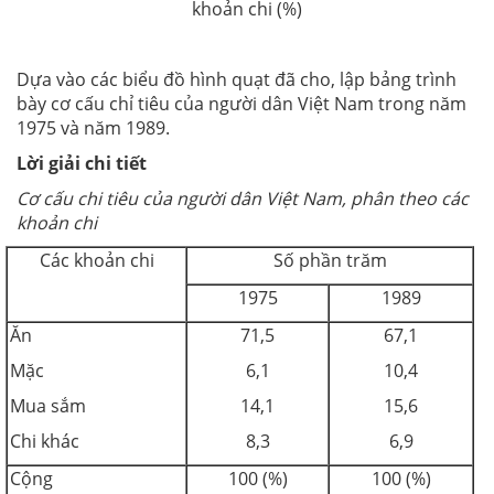
khoản chi (%)
Dựa vào các biểu đồ hình quạt đã cho, lập bảng trình
bày cơ cấu chỉ tiêu của người dân Việt Nam trong năm
1975 và năm 1989.
Lời giải chi tiết
Cơ cấu chi tiêu của người dân Việt Nam, phân theo các
khoản chi
Các khoản chi
Số phần trăm
1975
1989
Ăn
71,5
67,1
Mặc
6,1
10,4
Mua sắm
14,1
15,6
Chi khác
8,3
6,9
Cộng
100 (%)
100 (%)