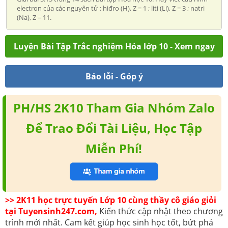
electron của các nguyên tử : hiđro (H), Z = 1 ; liti (Li), Z = 3 ; natri
(Na), Z = 11.
Luyện Bài Tập Trắc nghiệm Hóa lớp 10 - Xem ngay
Báo lỗi - Góp ý
PH/HS 2K10 Tham Gia Nhóm Zalo
Để Trao Đổi Tài Liệu, Học Tập
Miễn Phí!
>> 2K11 học trực tuyến Lớp 10 cùng thầy cô giáo giỏi
tại Tuyensinh247.com,
Kiến thức cập nhật theo chương
trình mới nhất. Cam kết giúp học sinh học tốt, bứt phá