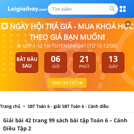
💥 NGÀY HỘI TRẢ GIÁ - MUA KHOÁ HỌC
THEO GIÁ BẠN MUỐN❗
🎯 LỚP 1-12 TẠI TUYENSINH247 (TỪ 10-12/08)
06
21
13
BẮT ĐẦU
SAU
GIỜ
PHÚT
GIÂY
XEM CHI TIẾT
Trang chủ
SBT Toán 6 - giải SBT Toán 6 - Cánh diều
Giải bài 42 trang 99 sách bài tập Toán 6 – Cánh
Diều Tập 2