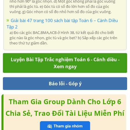
nhỏ hơn 90° là góc nhọn. d) Một góc không phải là góc vuông
thì phải là góc tù. e) Góc tù có số đo lớn hơn số đo của góc
vuông. g) Góc nhọn có số đo nhỏ hơn số đo của góc vuông.
Giải bài 47 trang 100 sách bài tập Toán 6 – Cánh Diều
Tập 2
a) Đo các góc BAC,BMA,ACB ở Hình 38, từ kết quả đó cho biết
góc nào là góc nhọn, góc tù và góc bẹt? b) Sắp xếp các góc trên
theo thứ tự giảm dần.
Luyện Bài Tập Trắc nghiệm Toán 6 - Cánh diều -
Xem ngay
Báo lỗi - Góp ý
Tham Gia Group Dành Cho Lớp 6
Chia Sẻ, Trao Đổi Tài Liệu Miễn Phí