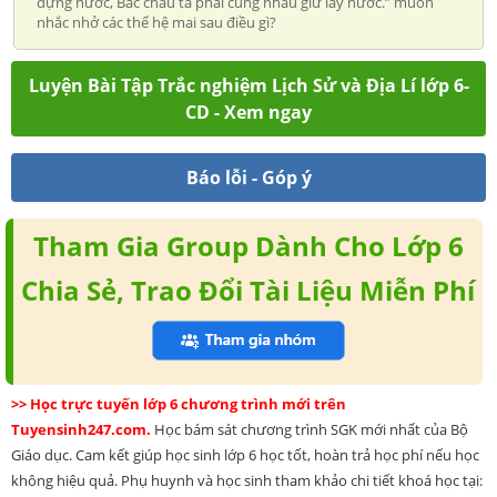
dựng nước, Bác cháu ta phải cùng nhau giữ lấy nước.” muốn
nhắc nhở các thế hệ mai sau điều gì?
Luyện Bài Tập Trắc nghiệm Lịch Sử và Địa Lí lớp 6-
CD - Xem ngay
Báo lỗi - Góp ý
Tham Gia Group Dành Cho Lớp 6
Chia Sẻ, Trao Đổi Tài Liệu Miễn Phí
>> Học trực tuyến lớp 6 chương trình mới trên
Tuyensinh247.com.
Học bám sát chương trình SGK mới nhất của Bộ
Giáo dục. Cam kết giúp học sinh lớp 6 học tốt, hoàn trả học phí nếu học
không hiệu quả. Phụ huynh và học sinh tham khảo chi tiết khoá học tại: