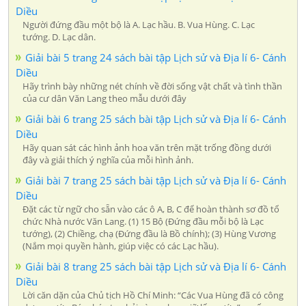
Diều
Người đứng đầu một bộ là A. Lạc hầu. B. Vua Hùng. C. Lạc
tướng. D. Lạc dân.
Giải bài 5 trang 24 sách bài tập Lịch sử và Địa lí 6- Cánh
Diều
Hãy trình bày những nét chính về đời sống vật chất và tình thần
của cư dân Văn Lang theo mẫu dưới đây
Giải bài 6 trang 25 sách bài tập Lịch sử và Địa lí 6- Cánh
Diều
Hãy quan sát các hình ảnh hoa văn trên mặt trống đồng dưới
đây và giải thích ý nghĩa của mỗi hình ảnh.
Giải bài 7 trang 25 sách bài tập Lịch sử và Địa lí 6- Cánh
Diều
Đặt các từ ngữ cho sẵn vào các ô A, B, C để hoàn thành sơ đồ tổ
chức Nhà nước Văn Lang. (1) 15 Bộ (Đứng đầu mỗi bộ là Lạc
tướng), (2) Chiềng, chạ (Đứng đầu là Bồ chính); (3) Hùng Vương
(Nắm mọi quyền hành, giúp việc có các Lạc hầu).
Giải bài 8 trang 25 sách bài tập Lịch sử và Địa lí 6- Cánh
Diều
Lời căn dặn của Chủ tịch Hồ Chí Minh: “Các Vua Hùng đã có công