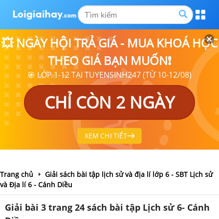
💥 NGÀY HỘI TRẢ GIÁ - MUA KHOÁ HỌC
THEO GIÁ BẠN MUỐN❗
🎯 LỚP 1-12 TẠI TUYENSINH247 (TỪ 10-12/08)
CHỈ CÒN 2 NGÀY
XEM CHI TIẾT
Trang chủ
Giải sách bài tập lịch sử và địa lí lớp 6 - SBT Lịch sử
và Địa lí 6 - Cánh Diều
Giải bài 3 trang 24 sách bài tập Lịch sử 6- Cánh