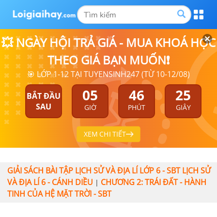
💥 NGÀY HỘI TRẢ GIÁ - MUA KHOÁ HỌC
THEO GIÁ BẠN MUỐN❗
🎯 LỚP 1-12 TẠI TUYENSINH247 (TỪ 10-12/08)
05
46
24
BẮT ĐẦU
SAU
GIỜ
PHÚT
GIÂY
XEM CHI TIẾT
GIẢI SÁCH BÀI TẬP LỊCH SỬ VÀ ĐỊA LÍ LỚP 6 - SBT LỊCH SỬ
VÀ ĐỊA LÍ 6 - CÁNH DIỀU
CHƯƠNG 2: TRÁI ĐẤT - HÀNH
|
TINH CỦA HỆ MẶT TRỜI - SBT