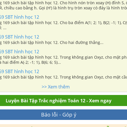
ng 169 sách bài tập hình học 12. Cho hình nón tròn xoay (H) đỉnh S, 
R, chiều cao bằng h. Gọi (H') là hình trụ tròn xoay có đáy là hình tr
iếp (H)...
69 SBT hình học 12
g 169 sách bài tập hình học 12. Cho ba điểm A(1; 2; 1), B(2; -1; 1), C(0
 ...
69 SBT hình học 12
ng 169 sách bài tập hình học 12. Cho hai đường thẳng...
69 SBT hình học 12
ng 169 sách bài tập hình học 12. Trong không gian Oxyz, cho mặt phẳ
à hai điểm A(-2; -1; 1), B(6; 6; 5)...
69 SBT hình học 12
ng 169 sách bài tập hình học 12. Trong không gian Oxyz, cho mặt cầu 
>> Xem thêm
Luyện Bài Tập Trắc nghiệm Toán 12 - Xem ngay
Báo lỗi - Góp ý