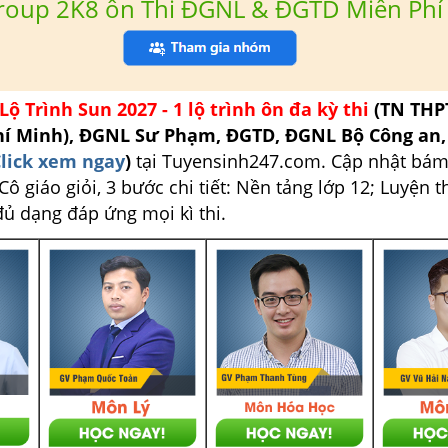
roup 2K8 ôn Thi ĐGNL & ĐGTD Miễn Phí
Lộ Trình Sun 2027 - 1 lộ trình ôn đa kỳ thi
(TN THP
hí Minh), ĐGNL Sư Phạm, ĐGTD, ĐGNL Bộ Công an
lick xem ngay
)
tại Tuyensinh247.com.
Cập nhật bám
ô giáo giỏi, 3 bước chi tiết: Nền tảng lớp 12; Luyện t
đủ dạng đáp ứng mọi kì thi.