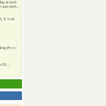
đáy là hình
òn bán kính r
; 3; 1) và
ng (P): x +
(S):...