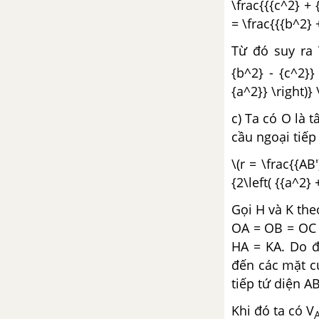
\frac{{{c^2} + 
= \frac{{{b^2} 
Từ đó suy ra
{b^2} - {c^2}} 
{a^2}} \right)} 
c) Ta có O là 
cầu ngoại tiếp
\(r = \frac{{AB'
{2\left( {{a^2} 
Gọi H và K the
OA = OB = OC 
HA = KA. Do 
đến các mặt c
tiếp tứ diện A
Khi đó ta có V