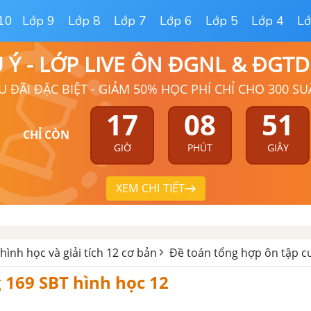
10
Lớp 9
Lớp 8
Lớp 7
Lớp 6
Lớp 5
Lớp 4
Lớ
Ú Ý - LỚP LIVE ÔN ĐGNL & ĐGT
U ĐÃI ĐẶC BIỆT - GIẢM 50% HỌC PHÍ CHỈ CHO 300 SU
17
08
50
CHỈ CÒN
GIỜ
PHÚT
GIÂY
XEM CHI TIẾT
hình học và giải tích 12 cơ bản
Đề toán tổng hợp ôn tập c
g 169 SBT hình học 12