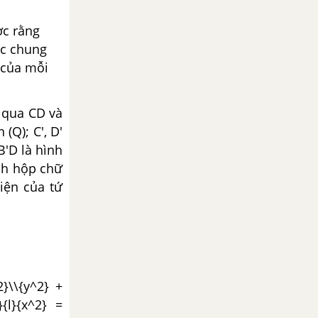
ợc rằng
óc chung
 của mỗi
g qua CD và
(Q); C', D'
B'D là hình
nh hộp chữ
iện của tứ
2}\\{y^2} +
}{l}{x^2} =