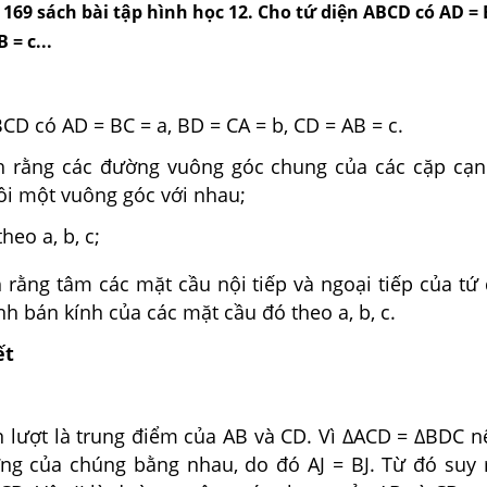
g 169 sách bài tập hình học 12. Cho tứ diện ABCD có AD = 
 = c...
CD có AD = BC = a, BD = CA = b, CD = AB = c.
 rằng các đường vuông góc chung của các cặp cạn
ôi một vuông góc với nhau;
heo a, b, c;
 rằng tâm các mặt cầu nội tiếp và ngoại tiếp của tứ
nh bán kính của các mặt cầu đó theo a, b, c.
ết
lần lượt là trung điểm của AB và CD. Vì ΔACD = ΔBDC n
ng của chúng bằng nhau, do đó AJ = BJ. Từ đó suy r