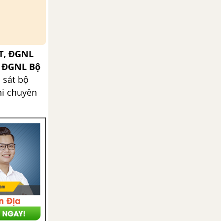
T, ĐGNL
, ĐGNL Bộ
 sát bộ
hi chuyên