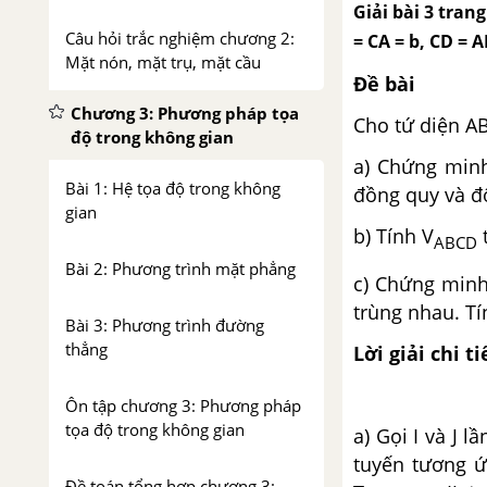
Giải bài 3 tran
Câu hỏi trắc nghiệm chương 2:
= CA = b, CD = AB
Mặt nón, mặt trụ, mặt cầu
Đề bài
Chương 3: Phương pháp tọa
Cho tứ diện AB
độ trong không gian
a) Chứng minh
Bài 1: Hệ tọa độ trong không
đồng quy và đ
gian
b) Tính V
t
ABCD
Bài 2: Phương trình mặt phẳng
c) Chứng minh
trùng nhau. Tí
Bài 3: Phương trình đường
thẳng
Lời giải chi ti
Ôn tập chương 3: Phương pháp
tọa độ trong không gian
a) Gọi I và J 
tuyến tương ứ
Đề toán tổng hợp chương 3: