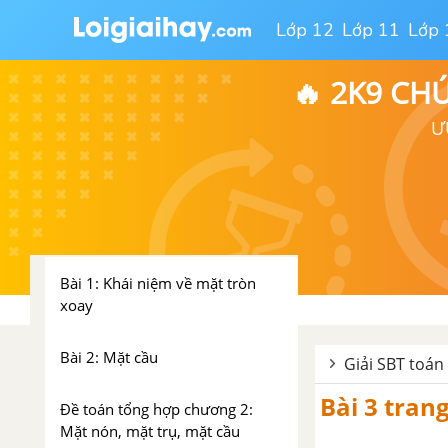
Ôn tập chương 1: Khối đa diện
Lớp 12
Lớp 11
Lớp 
Đề toán tổng hợp chương 1:
🔥 2K9 CH
Khối đa diện
Ư
Câu hỏi trắc nghiệm chương 1:
Khối đa diện
Chương 2: Mặt nón, mặt trụ,
mặt cầu
Bài 1: Khái niệm về mặt tròn
xoay
Bài 2: Mặt cầu
Giải SBT toán 
Bài 3 tran
Đề toán tổng hợp chương 2:
Mặt nón, mặt trụ, mặt cầu