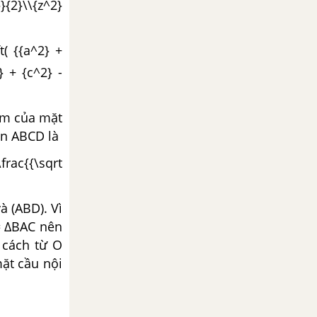
}}{2}\\{z^2}
ft( {{a^2} +
2} + {c^2} -
tâm của mặt
ện ABCD là
\frac{{\sqrt
à (ABD). Vì
= ΔBAC nên
 cách từ O
ặt cầu nội