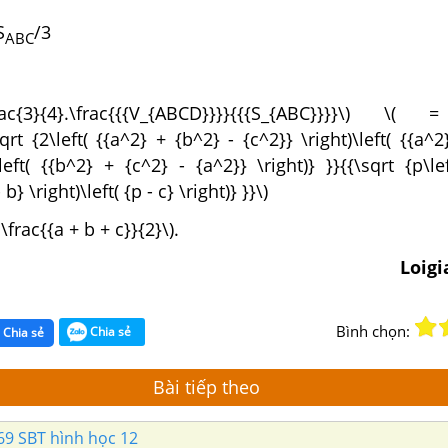
S
/3
ABC
{3}{4}.\frac{{{V_{ABCD}}}}{{{S_{ABC}}}}\) \( =
sqrt {2\left( {{a^2} + {b^2} - {c^2}} \right)\left( {{a^
\left( {{b^2} + {c^2} - {a^2}} \right)} }}{{\sqrt {p\le
- b} \right)\left( {p - c} \right)} }}\)
\frac{{a + b + c}}{2}\).
Loig
Bình chọn:
Chia sẻ
Chia sẻ
Bài tiếp theo
69 SBT hình học 12