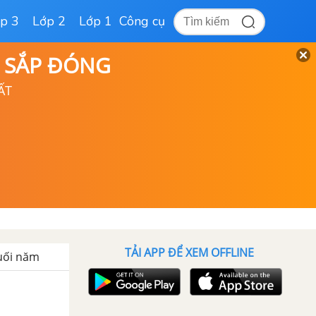
p 3
Lớp 2
Lớp 1
Công cụ
D SẮP ĐÓNG
ẤT
TẢI APP ĐỂ XEM OFFLINE
uối năm