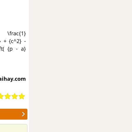
 \frac{1}
2} + {c^2} -
ft( {p - a}
iaihay.com