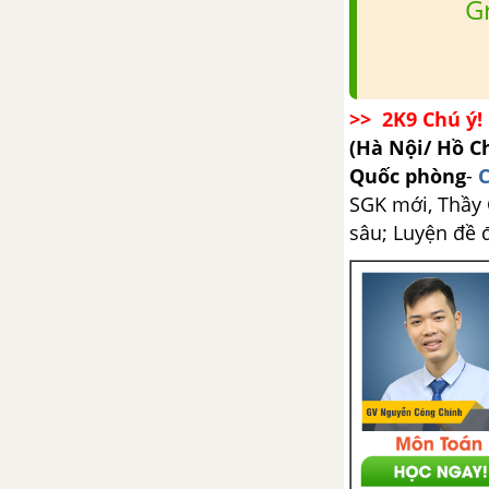
G
>> 2K9 Chú ý! 
(Hà Nội/ Hồ C
Quốc phòng
-
C
SGK mới, Thầy C
sâu; Luyện đề 