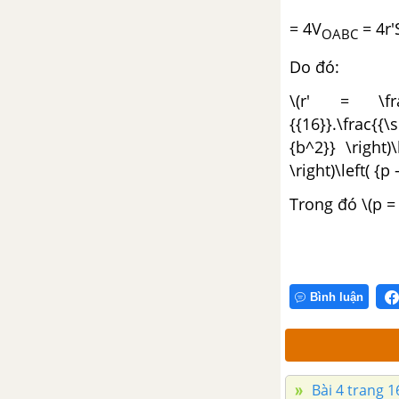
= 4V
= 4r'
OABC
Do đó:
\(r' = \frac
{{16}}.\frac{{\
{b^2}} \right)
\right)\left( {p 
Trong đó \(p = 
Bình luận
Bài 4 trang 1