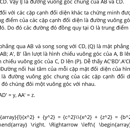
 CD. Vậy IJ là đường vuông góc chung của AB và CD.
đối với các cặp cạnh đối diện khác ta chứng minh đư
ng điểm của các cặp cạnh đối diện là đường vuông g
đó. Do đó các đường đó đồng quy tại O là trung điểm
t phẳng qua AB và song song với CD, (Q) là mặt phẳn
B; A', B' lần lượt là hình chiếu vuông góc của A, B lên 
nh chiếu vuông góc của C, D lên (P). Dễ thấy AC'BD'.A'C
 Đường nối hai tâm của mỗi cặp mặt đối diện của hì
 là đường vuông góc chung của các cặp cạnh đối d
 đó chúng đôi một vuông góc với nhau.
AD' = y, AA' = z.
in{array}{l}{x^2} + {y^2} = {c^2}\\{x^2} + {z^2} = {b^
end{array} \right. \Rightarrow \left\{ \begin{array