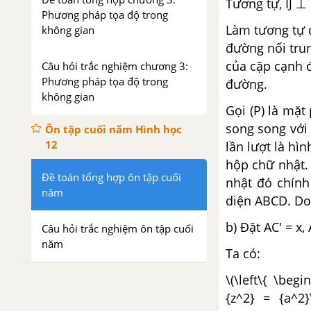
Tương tự, IJ ⊥
Phương pháp tọa độ trong
Làm tương tự 
không gian
đường nối tru
của cặp cạnh 
Câu hỏi trắc nghiệm chương 3:
Phương pháp tọa độ trong
đường.
không gian
Gọi (P) là mặ
song song với A
Ôn tập cuối năm Hình học
12
lần lượt là hì
hộp chữ nhật.
Đề toán tổng hợp ôn tập cuối
nhật đó chính
năm
diện ABCD. Do
b) Đặt AC' = x, 
Câu hỏi trắc nghiệm ôn tập cuối
năm
Ta có:
\(\left\{ \beg
{z^2} = {a^2}\