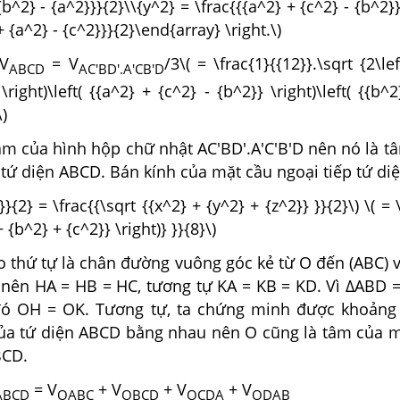
{b^2} - {a^2}}}{2}\\{y^2} = \frac{{{a^2} + {c^2} - {b^2}
+ {a^2} - {c^2}}}{2}\end{array} \right.\)
 V
= V
/3\( = \frac{1}{{12}}.\sqrt {2\le
ABCD
AC'BD'.A'CB'D
\right)\left( {{a^2} + {c^2} - {b^2}} \right)\left( {{b^
\)
tâm của hình hộp chữ nhật AC'BD'.A'C'B'D nên nó là 
 tứ diện ABCD. Bán kính của mặt cầu ngoại tiếp tứ di
}}{2} = \frac{{\sqrt {{x^2} + {y^2} + {z^2}} }}{2}\) \( = 
+ {b^2} + {c^2}} \right)} }}{8}\)
o thứ tự là chân đường vuông góc kẻ từ O đến (ABC) v
nên HA = HB = HC, tương tự KA = KB = KD. Vì ΔABD 
đó OH = OK. Tương tự, ta chứng minh được khoảng
ủa tứ diện ABCD bằng nhau nên O cũng là tâm của m
BCD.
= V
+ V
+ V
+ V
ABCD
OABC
OBCD
OCDA
ODAB