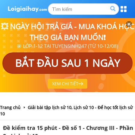
💥 NGÀY HỘI TRẢ GIÁ - MUA KHOÁ HỌC
THEO GIÁ BẠN MUỐN❗
🎯 LỚP 1-12 TẠI TUYENSINH247 (TỪ 10-12/08)
BẮT ĐẦU SAU 1 NGÀY
XEM CHI TIẾT
Trang chủ
Giải bài tập lịch sử 10, Lịch sử 10 - Để học tốt lịch sử
10
Đề kiểm tra 15 phút - Đề số 1 - Chương III - Phần