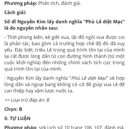
Phương pháp:
Phân tích, đánh giá.
Cách giải:
Sở dĩ Nguyễn Kim lấy danh nghĩa “Phù Lê diệt Mạc”
là do nguyên nhân sau:
- Thời phong kiến, kẻ giết vua, lật đổ ngôi vua được coi
là phản tặc, bao gồm cả trường hợp chế độ đó đã suy
yếu. Đặc biệt, triều Lê trong quá trình tồn tại của mình
lại rất được lòng dân từ con đường hình thành (từ một
cuộc khởi nghĩa) đến những chính sách tích cực trong
quá trình tồn tại của mình.
- Nguyễn Kim lấy danh nghĩa “
Phù Lê diệt Mạc
” sẽ hợp
lòng dân và ngoại bang không có cớ để giúp vua Lê để
can thiệp hay xâm lược nước ta.
=> Loại trừ đáp án: B
Chọn: B
II. TỰ LUẬN
Phương pháp
:
sgk Lịch sử 10 trang 106, 107, đánh giá,