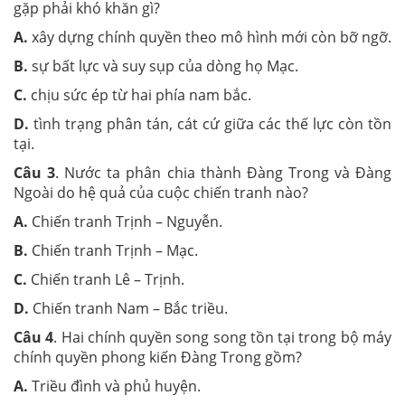
gặp phải khó khăn gì?
A.
xây dựng chính quyền theo mô hình mới còn bỡ ngỡ.
B.
sự bất lực và suy sụp của dòng họ Mạc.
C.
chịu sức ép từ hai phía nam bắc.
D.
tình trạng phân tán, cát cứ giữa các thế lực còn tồn
tại.
Câu 3
. Nước ta phân chia thành Đàng Trong và Đàng
Ngoài do hệ quả của cuộc chiến tranh nào?
A.
Chiến tranh Trịnh – Nguyễn.
B.
Chiến tranh Trịnh – Mạc.
C.
Chiến tranh Lê – Trịnh.
D.
Chiến tranh Nam – Bắc triều.
Câu
4
. Hai chính quyền song song tồn tại trong bộ máy
chính quyền phong kiến Đàng Trong gồm?
A.
Triều đình và phủ huyện.