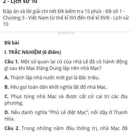
2 - Lịch sử 10
Đáp án và lời giải chi tiết Đề kiểm tra 15 phút - Đề số 1 -
Chương 3 - Việt Nam từ thế kỉ XVI đến thế kỉ XVIII - Lịch sử
10
QUẢNG CÁO
Đề bài
I. TRẮC NGHIỆM (6 điểm)
Câu 1.
Một số quan lại cũ của nhà Lê đã có hành động
gì sau khi Mạc Đăng Dung lập nên nhà Mạc?
A.
Thành lập nhà nước mới gọi là Bắc triều.
B.
Kêu gọi toàn dân khởi nghĩa lật đổ nhà Mạc.
C.
Phục tùng nhà Mạc và được cắt cử cai trị các địa
phương.
D.
Nêu danh nghĩa “Phù Lê diệt Mạc”, nổi dậy ở Thanh
Hóa.
Câu 2
. Trong những năm đầu thống trị, nhà Mạc đã