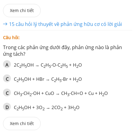
Xem chi tiết
15 câu hỏi lý thuyết về phản ứng hữu cơ có lời giải
Câu hỏi:
Trong các phản ứng dưới đây, phản ứng nào là phản
ứng tách?
A
2C
H
OH → C
H
-O-C
H
+ H
O
2
5
2
5
2
5
2
C
C
H
OH + HBr → C
H
-Br + H
O
2
5
2
5
2
C
CH
-CH
-OH + CuO → CH
-CH=O + Cu + H
O
3
2
3
2
D
C
H
OH + 3O
→ 2CO
+ 3H
O
2
5
2
2
2
Xem chi tiết