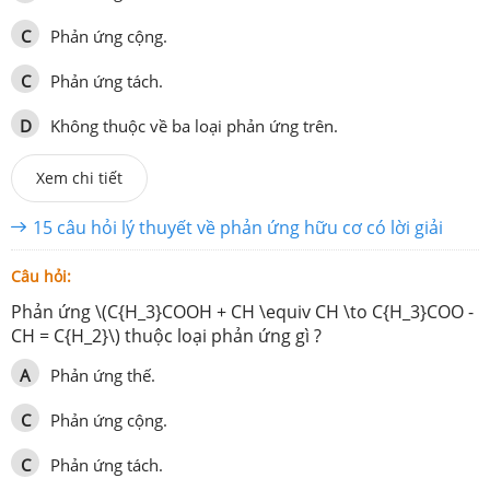
C
Phản ứng cộng.
C
Phản ứng tách.
D
Không thuộc về ba loại phản ứng trên.
Xem chi tiết
15 câu hỏi lý thuyết về phản ứng hữu cơ có lời giải
Câu hỏi:
Phản ứng \(C{H_3}COOH + CH \equiv CH \to C{H_3}COO -
CH = C{H_2}\) thuộc loại phản ứng gì ?
A
Phản ứng thế.
C
Phản ứng cộng.
C
Phản ứng tách.