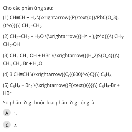
Cho các phản ứng sau:
(1) CH≡CH + H
\(\xrightarrow{{P{\text{d}}/PbC{O_3},
2
{t^o}}}\) CH
=CH
2
2
(2) CH
=CH
+ H
O \(\xrightarrow{{{H^ + },{t^o}}}\) CH
-
2
2
2
3
CH
-OH
2
(3) CH
-CH
-OH + HBr \(\xrightarrow{{{H_2}S{O_4}}}\)
3
2
CH
-CH
-Br + H
O
3
2
2
(4) 3 CH≡CH \(\xrightarrow{{C,{{600}^o}C}}\) C
H
6
6
(5) C
H
+ Br
\(\xrightarrow{{F{\text{e}}}}\) C
H
-Br +
6
6
2
6
5
HBr
Số phản ứng thuộc loại phản ứng cộng là
A
1.
C
2.