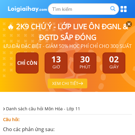
🔥 2K9 CHÚ Ý - LỚP LIVE ÔN ĐGNL &
ĐGTD SẮP ĐÓNG
ƯU ĐÃI ĐẶC BIỆT - GIẢM 50% HỌC PHÍ CHỈ CHO 300 SUẤT
13
30
02
CHỈ CÒN
GIỜ
PHÚT
GIÂY
XEM CHI TIẾT
Danh sách câu hỏi Môn Hóa - Lớp 11
Câu hỏi:
Cho các phản ứng sau: