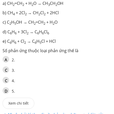
a) CH
=CH
+ H
O → CH
CH
OH
2
2
2
3
2
b) CH
+ 2Cl
→ CH
Cl
+ 2HCl
4
2
2
2
c) C
H
OH → CH
=CH
+ H
O
2
5
2
2
2
d) C
H
+ 3Cl
→ C
H
Cl
6
6
2
6
6
6
e) C
H
+ Cl
→ C
H
Cl + HCl
6
6
2
6
5
Số phản ứng thuộc loại phản ứng thế là
A
2.
C
3.
C
4.
D
5.
Xem chi tiết