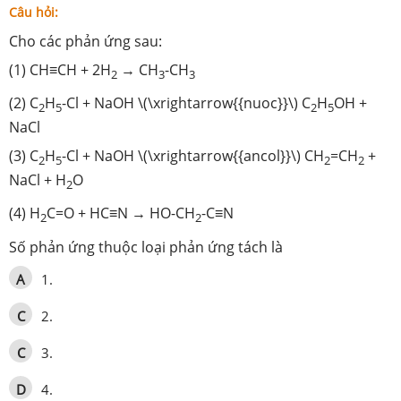
Câu hỏi:
Cho các phản ứng sau:
(1) CH≡CH + 2H
→ CH
-CH
2
3
3
(2) C
H
-Cl + NaOH \(\xrightarrow{{nuoc}}\) C
H
OH +
2
5
2
5
NaCl
(3) C
H
-Cl + NaOH \(\xrightarrow{{ancol}}\) CH
=CH
+
2
5
2
2
NaCl + H
O
2
(4) H
C=O + HC≡N → HO-CH
-C≡N
2
2
Số phản ứng thuộc loại phản ứng tách là
A
1.
C
2.
C
3.
D
4.