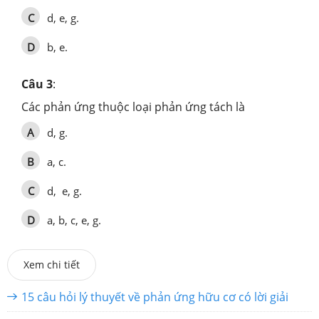
C
d, e, g.
D
b, e.
Câu 3
:
Các phản ứng thuộc loại phản ứng tách là
A
d, g.
B
a, c.
C
d, e, g.
D
a, b, c, e, g.
Xem chi tiết
15 câu hỏi lý thuyết về phản ứng hữu cơ có lời giải