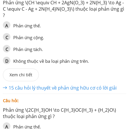
Phản ứng \(CH \equiv CH + 2AgN{O_3} + 2N{H_3} \to Ag -
C \equiv C - Ag + 2N{H_4}N{O_3}\) thuộc loại phản ứng gì
?
A
Phản ứng thế.
C
Phản ứng cộng.
C
Phản ứng tách.
D
Không thuộc về ba loại phản ứng trên.
Xem chi tiết
15 câu hỏi lý thuyết về phản ứng hữu cơ có lời giải
Câu hỏi:
Phản ứng \(2C{H_3}OH \to C{H_3}OC{H_3} + {H_2}O\)
thuộc loại phản ứng gì ?
A
Phản ứng thế.