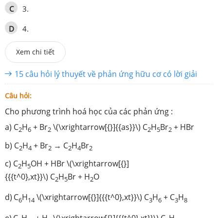
C
3.
D
4.
Xem chi tiết
15 câu hỏi lý thuyết về phản ứng hữu cơ có lời giải
Câu hỏi:
Cho phương trình hoá học của các phản ứng :
a) C
H
+ Br
\(\xrightarrow[{}]{{as}}\) C
H
Br
+ HBr
2
6
2
2
5
2
b) C
H
+ Br
→ C
H
Br
2
4
2
2
4
2
c) C
H
OH + HBr \(\xrightarrow[{}]
2
5
{{{t^0},xt}}\) C
H
Br + H
O
2
5
2
d)
C
H
\(\xrightarrow[{}]{{{t^0},xt}}\) C
H
+ C
H
6
14
3
6
3
8