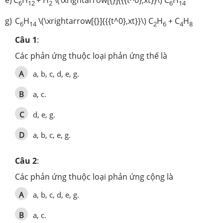
e)
C
H
+ H
\(\xrightarrow[{}]{{{t^0},xt}}\) C
H
6
12
2
6
14
g)
C
H
\(\xrightarrow[{}]{{{t^0},xt}}\) C
H
+ C
H
6
14
2
6
4
8
Câu 1
:
Các phản ứng thuộc loại phản ứng thế là
A
a, b, c, d, e, g.
B
a, c.
C
d, e, g.
D
a, b, c, e, g.
Câu 2
:
Các phản ứng thuộc loại phản ứng cộng là
A
a, b, c, d, e, g.
B
a, c.