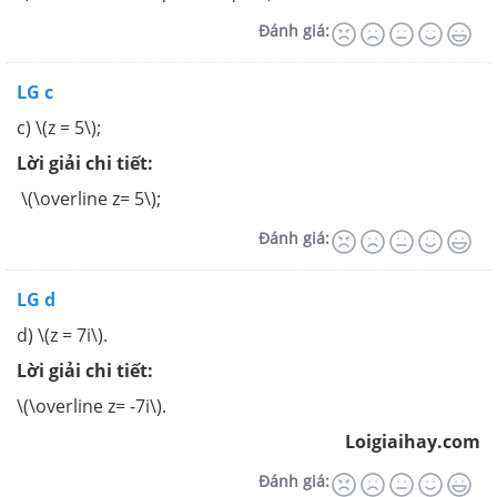
Đánh giá:
LG c
c) \(z = 5\);
Lời giải chi tiết:
\(\overline z= 5\);
Đánh giá:
LG d
d) \(z = 7i\).
Lời giải chi tiết:
\(\overline z= -7i\).
Loigiaihay.com
Đánh giá: