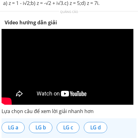
a) z = 1 - i√2;b) z = -√2 + i√3.c) z = 5;d) z = 7i.
QUẢNG CÁO
Video hướng dẫn giải
Lựa chọn câu để xem lời giải nhanh hơn
LG a
LG b
LG c
LG d