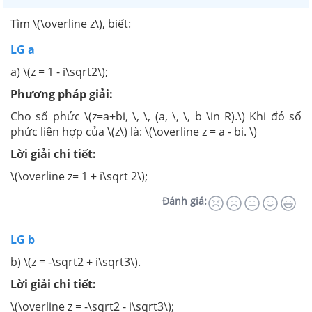
Tìm \(\overline z\), biết:
LG a
a) \(z = 1 - i\sqrt2\);
Phương pháp giải:
Cho số phức \(z=a+bi, \, \, (a, \, \, b \in R).\) Khi đó số
phức liên hợp của \(z\) là: \(\overline z = a - bi. \)
Lời giải chi tiết:
\(\overline z= 1 + i\sqrt 2\);
Đánh giá:
LG b
b) \(z = -\sqrt2 + i\sqrt3\).
Lời giải chi tiết:
\(\overline z = -\sqrt2 - i\sqrt3\);