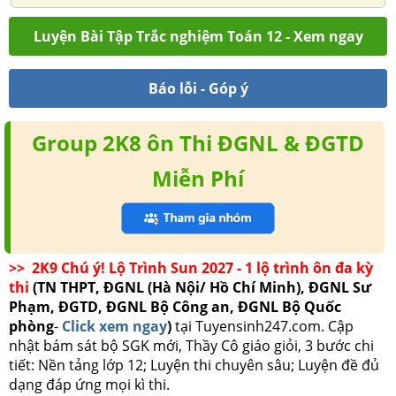
Luyện Bài Tập Trắc nghiệm Toán 12 - Xem ngay
Báo lỗi - Góp ý
Group 2K8 ôn Thi ĐGNL & ĐGTD
Miễn Phí
>> 2K9 Chú ý! Lộ Trình Sun 2027 - 1 lộ trình ôn đa kỳ
thi
(TN THPT, ĐGNL (Hà Nội/ Hồ Chí Minh), ĐGNL Sư
Phạm, ĐGTD, ĐGNL Bộ Công an, ĐGNL Bộ Quốc
phòng
-
Click xem ngay
)
tại Tuyensinh247.com.
Cập
nhật bám sát bộ SGK mới, Thầy Cô giáo giỏi, 3 bước chi
tiết: Nền tảng lớp 12; Luyện thi chuyên sâu; Luyện đề đủ
dạng đáp ứng mọi kì thi.