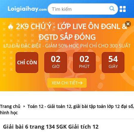
🔥 2K9 CHÚ Ý - LỚP LIVE ÔN ĐGNL &
ĐGTD SẮP ĐÓNG
ƯU ĐÃI ĐẶC BIỆT - GIẢM 50% HỌC PHÍ CHỈ CHO 300 SUẤT
02
02
53
CHỈ CÒN
GIỜ
PHÚT
GIÂY
XEM CHI TIẾT
Trang chủ
Toán 12 - Giải toán 12, giải bài tập toán lớp 12 đại số,
hình học
Giải bài 6 trang 134 SGK Giải tích 12