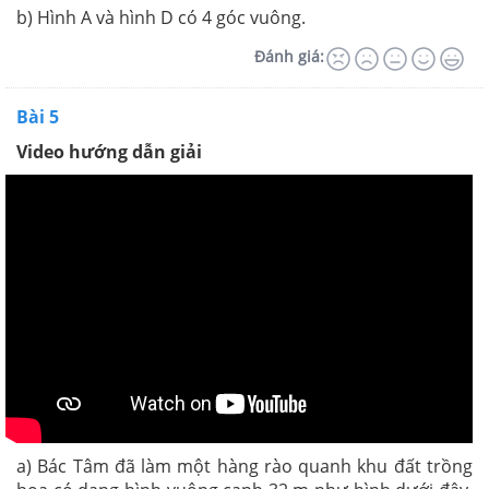
b) Hình A và hình D có 4 góc vuông.
Đánh giá:
Bài 5
Video hướng dẫn giải
a) Bác Tâm đã làm một hàng rào quanh khu đất trồng