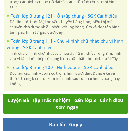
trong các hình sau: Đo độ dài các cạnh rồi tính chu vi mỗi hình
sau:
Toán lớp 3 trang 121 - Ôn tập chung - SGK Cánh diều
Đặt tính rồi tính. Một xe vận chuyển hàng trong siêu thị mỗi
chuyến chở được nhiều nhất 5 thùng hàng. Tìm và đọc tên hình
tam giác, hình tứ giác dưới đây
Toán lớp 3 trang 111 - Chu vi hình chữ nhật, chu vi hình
vuông - SGK Cánh diều
Tính chu vi hình chữ nhật có chiều dài 12 m, chiều rộng 8 m. Tính
chu vi tấm lưới thép có dạng hình chữ nhật như hình dưới đây
Toán lớp 3 trang 109 - Hình vuông - SGK Cánh diều
Đọc tên các hình vuông có trong hình dưới đây: Dùng ê ke và
thước thẳng kiểm tra xem mỗi hình sau có phải hình vuông hay
không.
Luyện Bài Tập Trắc nghiệm Toán lớp 3 - Cánh diều
- Xem ngay
Báo lỗi - Góp ý