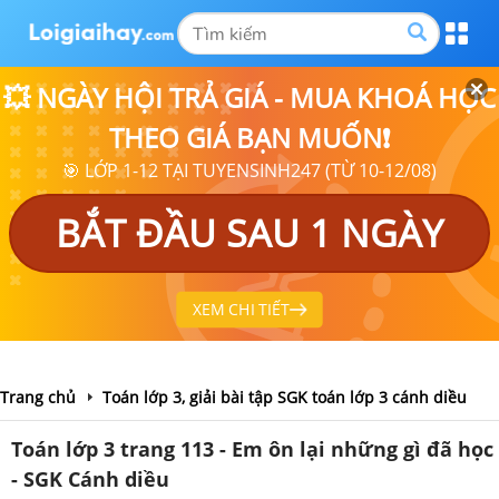
💥 NGÀY HỘI TRẢ GIÁ - MUA KHOÁ HỌC
THEO GIÁ BẠN MUỐN❗
🎯 LỚP 1-12 TẠI TUYENSINH247 (TỪ 10-12/08)
BẮT ĐẦU SAU 1 NGÀY
XEM CHI TIẾT
Trang chủ
Toán lớp 3, giải bài tập SGK toán lớp 3 cánh diều
Toán lớp 3 trang 113 - Em ôn lại những gì đã học
- SGK Cánh diều