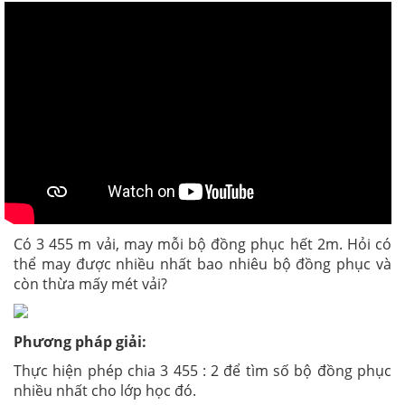
Có 3 455 m vải, may mỗi bộ đồng phục hết 2m. Hỏi có
thể may được nhiều nhất bao nhiêu bộ đồng phục và
còn thừa mấy mét vải?
Phương pháp giải:
Thực hiện phép chia 3 455 : 2 để tìm số bộ đồng phục
nhiều nhất cho lớp học đó.