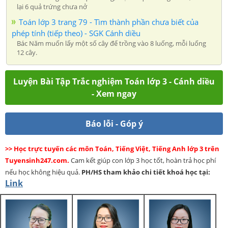
lại 6 quả trứng chưa nở
Toán lớp 3 trang 79 - Tìm thành phần chưa biết của
phép tính (tiếp theo) - SGK Cánh diều
Bác Năm muốn lấy một số cây để trồng vào 8 luống, mỗi luống
12 cây.
Luyện Bài Tập Trắc nghiệm Toán lớp 3 - Cánh diều
- Xem ngay
Báo lỗi - Góp ý
>> Học trực tuyến các môn Toán, Tiếng Việt, Tiếng Anh lớp 3 trên
Tuyensinh247.com.
Cam kết giúp con lớp 3 học tốt, hoàn trả học phí
nếu học không hiệu quả.
PH/HS
tham khảo chi tiết khoá học tại:
Link