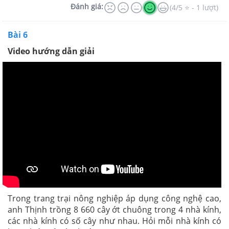
Đánh giá:
(4/5 ⭐ - 1 lượt)
Bài 6
Video hướng dẫn giải
Trong trang trại nông nghiệp áp dụng công nghệ cao,
anh Thịnh trồng 8 660 cây ớt chuông trong 4 nhà kính,
các nhà kính có số cây như nhau. Hỏi mỗi nhà kính có