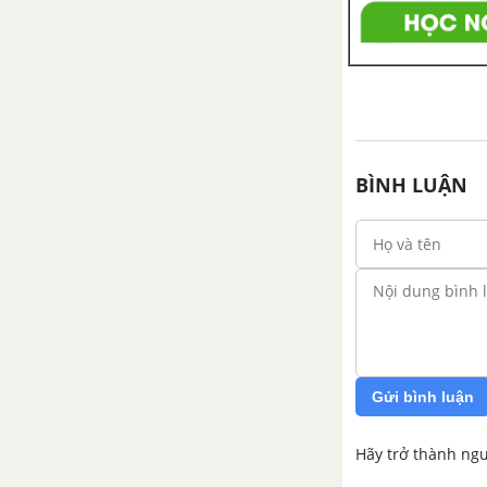
BẮC VÀ SỰ CHUYỂN BIẾN CỦA
VIỆT NAM THỜI KÌ BẮC THUỘC
BÀI 16. CÁC CUỘC KHỞI NGHĨA
TIÊU BIỂU GIÀNH ĐỘC LẬP
TRƯỚC THẾ KỈ X
BÌNH LUẬN
BÀI 17. CUỘC ĐẤU TRANH BẢO
TỒN VÀ PHÁT TRIỂN VĂN HÓA
DÂN TỘC CỦA NGƯỜI VIỆT
BÀI 18. BƯỚC NGOẶT LỊCH SỬ
ĐẦU THẾ KỈ X
BÀI 19. VƯƠNG QUỐC CHĂM-
Gửi bình luận
PA
Hãy trở thành ngư
BÀI 20.VƯƠNG QUỐC PHÙ