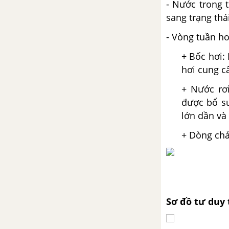
BÀI 29: BẢO VỆ TỰ NHIÊN VÀ
- Nước trong 
KHAI THÁC THÔNG MINH CÁC
sang trạng thá
TÀI NGUYÊN THIÊN NHIÊN VÌ SỰ
- Vòng tuần h
PHÁT TRIỂN BỀN VỮNG
+ Bốc hơi: 
BÀI 30: THỰC HÀNH TÌM HIỂU
hơi cung c
MỐI QUAN HỆ GIỮA CON
NGƯỜI VÀ THIÊN NHIÊN Ở ĐỊA
+ Nước rơ
PHƯƠNG ĐỊA LÍ 6
được bổ su
lớn dần và
GIẢI LỊCH SỬ 6 KẾT NỐI TRI THỨC VỚI CUỘC SỐNG
+ Dòng chả
CHƯƠNG 1. TẠI SAO CẦN
HỌC LỊCH SỬ
BÀI 1. LỊCH SỬ VÀ CUỘC SỐNG
Sơ đồ tư duy
BÀI 2. CÁC NHÀ SỬ HỌC DỰA
VÀO ĐÂU ĐỂ BIẾT VÀ PHỤC