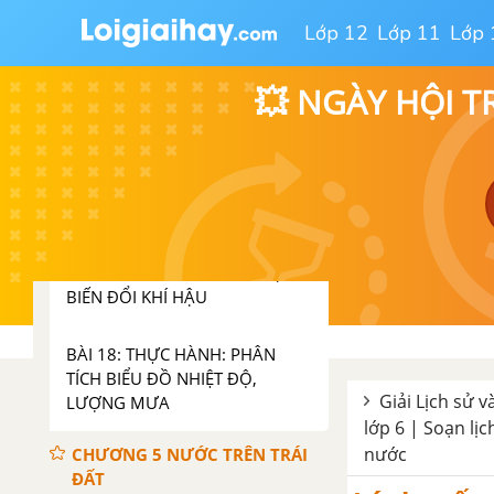
Lớp 12
Lớp 11
Lớp 
CHƯƠNG 4 KHÍ HẬU VÀ BIẾN
ĐỔI KHÍ HẬU
💥 NGÀY HỘI T
BÀI 15: LỚP VỎ KHÍ CỦA TRÁI
ĐẤT. KHÍ ÁP VÀ GIÓ
BÀI 16: NHIỆT ĐỘ KHÔNG KHÍ.
MÂY VÀ MƯA
BÀI 17: THỜI TIẾT VÀ KHÍ HẬU.
BIẾN ĐỔI KHÍ HẬU
BÀI 18: THỰC HÀNH: PHÂN
TÍCH BIỂU ĐỒ NHIỆT ĐỘ,
Giải Lịch sử và
LƯỢNG MƯA
lớp 6 | Soạn lịc
nước
CHƯƠNG 5 NƯỚC TRÊN TRÁI
ĐẤT