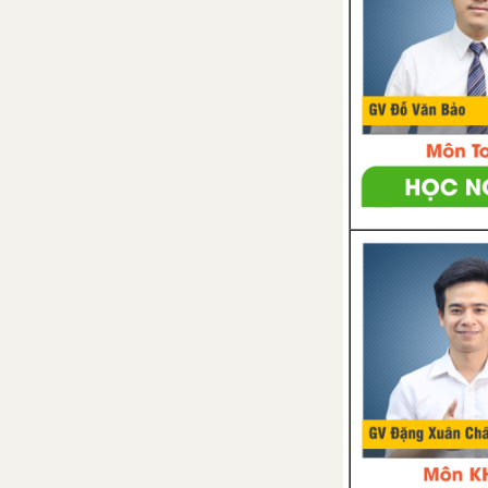
BƯỚC ĐÂU PHÁT TRIỂN CỦA
CÁC VƯƠNG QUỐC Ở ĐÔNG
NAM Á (TỪ THẾ KỈ VII ĐẾN THẾ
KỈ X)
BÀI 13. GIAO LƯU THƯƠNG
MẠI VÀ VĂN HÓA Ở ĐÔNG
NAM Á TỪ ĐẦU CÔNG NGUYÊN
ĐẾN THẾ KỈ X
CHƯƠNG 5. VIỆT NAM TỪ
KHOẢNG THẾ KỈ VII TRƯỚC
CÔNG NGUYẾN ĐẾN THẾ KỈ X
BÀI 14. NHÀ NƯỚC VĂN LANG,
ÂU LẠC
BÀI 15. CHÍNH SÁCH CAI TRỊ
CỦA PHONG KIẾN PHƯƠNG