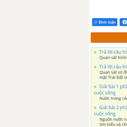
DỰNG LẠI LỊCH SỬ
BÀI 3. THỜI GIAN TRONG LỊCH
SỬ
Bình luận
CHƯƠNG 2. XÃ HỘI NGUYÊN
THỦY
Trả lời câu h
BÀI 4. NGUỒN GỐC LOÀI
Quan sát hình 
NGƯỜI
Trả lời câu h
Quan sát sơ đồ
BÀI 5. XÃ HỘI NGUYÊN THỦY
mặt Trái Đất s
Giải bài 1 ph
BÀI 6. SỰ CHUYỂN BIẾN VÀ
cuộc sống
PHÂN HÓA XÃ HỘI NGUYÊN
Nước trong cá
THỦY
Giải bài 2 ph
cuộc sống
CHƯƠNG 3. XÃ HỘI CỔ ĐẠI
Nguồn nước ng
tìm hiểu và ch