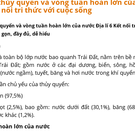
thủy quyển và vòng tuần hoàn lớn củ
t nối tri thức với cuộc sống
quyển và vòng tuần hoàn lớn của nước Địa lí 6 Kết nối tr
 gọn, đầy đủ, dễ hiểu
n
là toàn bộ lớp nước bao quanh Trái Đất, nằm trên bề
Trái Đất; gồm nước ở các đại dương, biển, sông, hồ
(nước ngầm), tuyết, băng và hơi nước trong khí quyể
hần chủ yếu của thủy quyển:
n (97,5%)
t (2,5%), bao gồm: nước dưới đất (30,1%), băng (68
c khác (1,2%).
 hoàn lớn của nước