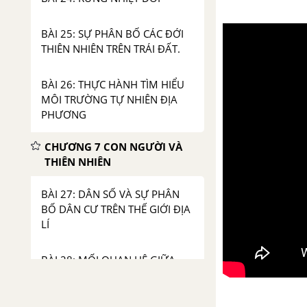
BÀI 25: SỰ PHÂN BỐ CÁC ĐỚI
THIÊN NHIÊN TRÊN TRÁI ĐẤT.
BÀI 26: THỰC HÀNH TÌM HIỂU
MÔI TRƯỜNG TỰ NHIÊN ĐỊA
PHƯƠNG
CHƯƠNG 7 CON NGƯỜI VÀ
THIÊN NHIÊN
BÀI 27: DÂN SỐ VÀ SỰ PHÂN
BỐ DÂN CƯ TRÊN THẾ GIỚI ĐỊA
LÍ
BÀI 28: MỐI QUAN HỆ GIỮA
CON NGƯỜI VÀ THIÊN NHIÊN