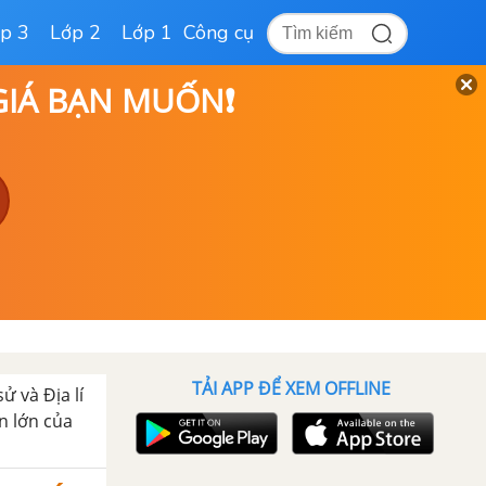
p 3
Lớp 2
Lớp 1
Công cụ
 GIÁ BẠN MUỐN❗
TẢI APP ĐỂ XEM OFFLINE
sử và Địa lí
n lớn của