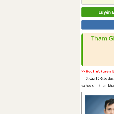
BÀI 7. AI CẬP VÀ LƯỠNG HÀ CỔ
ĐẠI
Luyện B
BÀI 8. ẤN ĐỘ CỔ ĐẠI
BÀI 9. TRUNG QUỐC TỪ THỜI
Tham Gi
CỔ ĐẠI ĐẾN THẾ KỈ VII
BÀI 10. HY LẠP VÀ LA MÃ CỔ
ĐẠI
>> Học trực tuyến 
CHƯƠNG 4. ĐÔNG NAM Á TỪ
NHỮNG THẾ KỈ TIẾP GIÁP
nhất của Bộ Giáo dục.
CÔNG NGUYÊN ĐẾN THẾ KỈ X
và học sinh tham khảo 
BÀI 11. CÁC QUỐC GIA SƠ KÌ Ở
ĐÔNG NAM Á
BÀI 12. SỰ HÌNH THÀNH VÀ