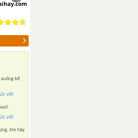
iaihay.com
i xuống bề
ức với
sao?
ức với
rọng. Em hãy