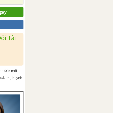
ngay
ổi Tài
ình SGK mới
 quả. Phụ huynh