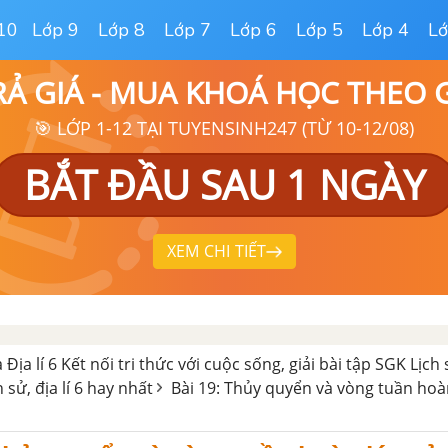
10
Lớp 9
Lớp 8
Lớp 7
Lớp 6
Lớp 5
Lớp 4
Lớ
RẢ GIÁ - MUA KHOÁ HỌC THEO
🎯 LỚP 1-12 TẠI TUYENSINH247 (TỪ 10-12/08)
BẮT ĐẦU SAU 1 NGÀY
XEM CHI TIẾT
 Địa lí 6 Kết nối tri thức với cuộc sống, giải bài tập SGK Lịch 
h sử, địa lí 6 hay nhất
Bài 19: Thủy quyển và vòng tuần hoà