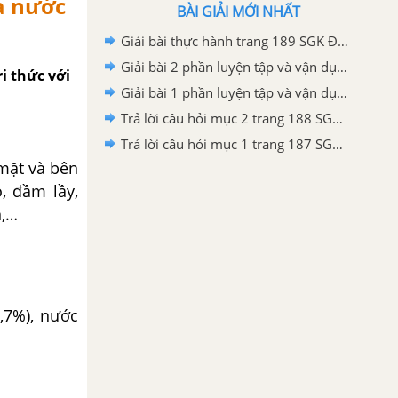
a nước
BÀI GIẢI MỚI NHẤT
Giải bài thực hành trang 189 SGK Địa lí 6 Kết nối tri thức với cuộc sống
Giải bài 2 phần luyện tập và vận dụng trang 188 SGK Địa lí 6 Kết nối tri thức với cuộc sống
i thức với
Giải bài 1 phần luyện tập và vận dụng trang 188 SGK Địa lí 6 Kết nối tri thức với cuộc sống
Trả lời câu hỏi mục 2 trang 188 SGK Địa lí 6 Kết nối tri thức với cuộc sống
Trả lời câu hỏi mục 1 trang 187 SGK Địa lí 6 Kết nối tri thức với cuộc sống
 mặt và bên
, đầm lầy,
n,…
,7%), nước