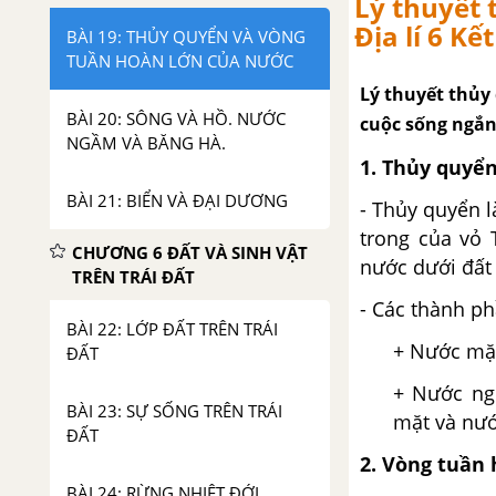
Lý thuyết 
Địa lí 6 Kế
BÀI 19: THỦY QUYỂN VÀ VÒNG
TUẦN HOÀN LỚN CỦA NƯỚC
Lý thuyết thủy 
BÀI 20: SÔNG VÀ HỒ. NƯỚC
cuộc sống ngắn
NGẦM VÀ BĂNG HÀ.
1. Thủy quyể
BÀI 21: BIỂN VÀ ĐẠI DƯƠNG
- Thủy quyển 
trong của vỏ 
CHƯƠNG 6 ĐẤT VÀ SINH VẬT
nước dưới đất 
TRÊN TRÁI ĐẤT
- Các thành p
BÀI 22: LỚP ĐẤT TRÊN TRÁI
+ Nước mặ
ĐẤT
+ Nước ngọ
BÀI 23: SỰ SỐNG TRÊN TRÁI
mặt và nướ
ĐẤT
2. Vòng tuần
BÀI 24: RỪNG NHIỆT ĐỚI