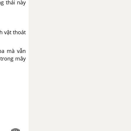
g thái này
h vật thoát
hòa mà vẫn
 trong mây