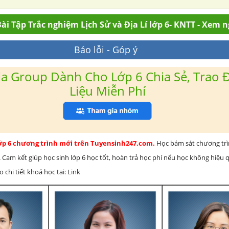
ài Tập Trắc nghiệm Lịch Sử và Địa Lí lớp 6- KNTT - Xem 
Báo lỗi - Góp ý
a Group Dành Cho Lớp 6 Chia Sẻ, Trao Đ
Liệu Miễn Phí
lớp 6 chương trình mới trên Tuyensinh247.com.
Học bám sát chương tr
 Cam kết giúp học sinh lớp 6 học tốt, hoàn trả học phí nếu học không hiệu
chi tiết khoá học tại: Link