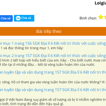
Loig
Bình chọn:
Chia sẻ
Chia sẻ
Bài tiếp theo
ỏi mục 1 trang 156 SGK Địa lí 6 Kết nối tri thức với cuộc sống
1 và đọc thông tin trong mục 1, em hãy:
ỏi mục 2 trang 157 SGK Địa lí 6 Kết nối tri thức với cuộc sống
 hình 2 kết hợp với hiểu biết của em, hãy: - Cho biết nước mưa rơ
ẽ tồn tại ở những đâu. - Mô tả vòng tuần hoàn lớn của nước.
ần luyện tập và vận dụng trang 157 SGK Địa lí 6 Kết nối tri th
c sông, hồ có tham gia vào vòng tuần hoàn lớn của nước không? Vì 
ần luyện tập và vận dụng trang 157 SGK Địa lí 6 Kết nối tri th
ọt ở Việt Nam đang suy giảm về số lượng và bị ô nhiễm nghiêm t
o biết, tình trạng đó dẫn đến hậu quả gì.