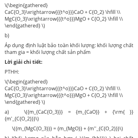
\(\begin{gathered}
CaC{O_3}\xrightarrow{{{t^o}}}CaO + C{O_2} \hfill \\
MgC{O_3}\xrightarrow{{{t^o}}}MgO + C{O_2} \hfill \\
\end{gathered} \)
b)
Áp dụng định luật bảo toàn khối lượng: khối lượng chất
tham gia = khối lượng chất sản phẩm
Lời giải chi tiết:
PTHH:
\(\begin{gathered}
CaC{O_3}\xrightarrow{{{t^o}}}CaO + C{O_2} \hfill \\
MgC{O_3}\xrightarrow{{{t^o}}}MgO + C{O_2} \hfill \\
\end{gathered} \)
a) \({m_{CaC{O_3}}} = {m_{CaO}} + {\rm{ }}
{m'_{C{O_2}}}\)
\({m_{MgC{O_3}}} = {m_{MgO}} + {m''_{C{O_2}}}\)