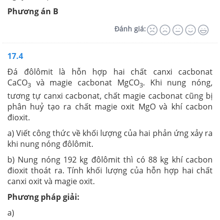
Phương án B
Đánh giá:
17.4
Đá đôlômit là hỗn hợp hai chất canxi cacbonat
CaCO
và magie cacbonat MgCO
. Khi nung nóng,
3
3
tương tự canxi cacbonat, chất magie cacbonat cũng bị
phân huỷ tạo ra chất magie oxit MgO và khí cacbon
đioxit.
a) Viết công thức về khối lượng của hai phản ứng xảy ra
khi nung nóng đôlômit.
b) Nung nóng 192 kg đôlômit thì có 88 kg khí cacbon
đioxit thoát ra. Tính khối lượng của hỗn hợp hai chất
canxi oxit và magie oxit.
Phương pháp giải:
a)