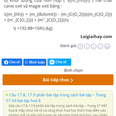
b) Khối lượng của hỗn hợp ( \({m_{hh}}\) ) hai chất
canxi oxit và magie oxit bằng :
\({m_{hh}} = {m_{đolomit}} - {m_{C{O_2}}}({m_{C{O_2}}}
= {m'_{C{O_2}}} + {m''_{C{O_2}}})\)
\( =192-88=104\) (kg)
Loigiaihay.com
Đánh giá:
Chia sẻ
Chia sẻ
Bình luận
Bình chọn:
Bài tiếp theo
Câu 17.8, 17.9 phần bài tập trong sách bài tập – Trang
57 Vở bài tập hoá 8
Giải câu 17.8, 17.9 phần bài tập trong sách bài tập – Trang 57 VBT
hoá 8. Hãy chọn hệ số và công thức hoá học thích hợp điền vào
những chỗ có dấu hỏi trong các phương trình hoá học sau (chép