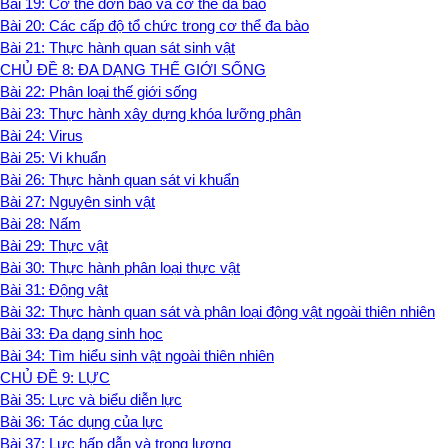
Bài 19: Cơ thể đơn bào và cơ thể đa bào
Bài 20: Các cấp độ tổ chức trong cơ thể đa bào
Bài 21: Thực hành quan sát sinh vật
CHỦ ĐỀ 8: ĐA DẠNG THẾ GIỚI SỐNG
Bài 22: Phân loại thế giới sống
Bài 23: Thực hành xây dựng khóa lưỡng phân
Bài 24: Virus
Bài 25: Vi khuẩn
Bài 26: Thực hành quan sát vi khuẩn
Bài 27: Nguyên sinh vật
Bài 28: Nấm
Bài 29: Thực vật
Bài 30: Thực hành phân loại thực vật
Bài 31: Động vật
Bài 32: Thực hành quan sát và phân loại động vật ngoài thiên nhiên
Bài 33: Đa dạng sinh học
Bài 34: Tìm hiểu sinh vật ngoài thiên nhiên
CHỦ ĐỀ 9: LỰC
Bài 35: Lực và biểu diễn lực
Bài 36: Tác dụng của lực
Bài 37: Lực hấp dẫn và trọng lượng