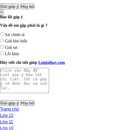
Gửi góp ý
Hủy bỏ
×
Báo lỗi góp ý
Vấn đề em gặp phải là gì ?
Sai chính tả
Giải khó hiểu
Giải sai
Lỗi khác
Hãy viết chi tiết giúp
Loigiaihay.com
Gửi góp ý
Hủy bỏ
Trang chủ
Lớp 12
Lớp 11
Lớp 10