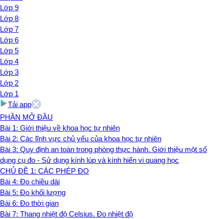
Lớp 9
Lớp 8
Lớp 7
Lớp 6
Lớp 5
Lớp 4
Lớp 3
Lớp 2
Lớp 1
Tải app
PHẦN MỞ ĐẦU
Bài 1: Giới thiệu về khoa học tự nhiên
Bài 2: Các lĩnh vực chủ yếu của khoa học tự nhiên
Bài 3: Quy định an toàn trong phòng thực hành. Giới thiệu một số
dụng cụ đo - Sử dụng kính lúp và kính hiển vi quang học
CHỦ ĐỀ 1: CÁC PHÉP ĐO
Bài 4: Đo chiều dài
Bài 5: Đo khối lượng
Bài 6: Đo thời gian
Bài 7: Thang nhiệt độ Celsius. Đo nhiệt độ