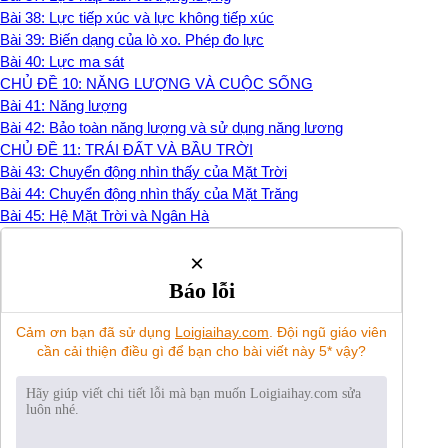
Bài 38: Lực tiếp xúc và lực không tiếp xúc
Bài 39: Biến dạng của lò xo. Phép đo lực
Bài 40: Lực ma sát
CHỦ ĐỀ 10: NĂNG LƯỢNG VÀ CUỘC SỐNG
Bài 41: Năng lượng
Bài 42: Bảo toàn năng lượng và sử dụng năng lương
CHỦ ĐỀ 11: TRÁI ĐẤT VÀ BẦU TRỜI
Bài 43: Chuyển động nhìn thấy của Mặt Trời
Bài 44: Chuyển động nhìn thấy của Mặt Trăng
Bài 45: Hệ Mặt Trời và Ngân Hà
×
Báo lỗi
Cảm ơn bạn đã sử dụng
Loigiaihay.com
. Đội ngũ giáo viên
cần cải thiện điều gì để bạn cho bài viết này 5* vậy?