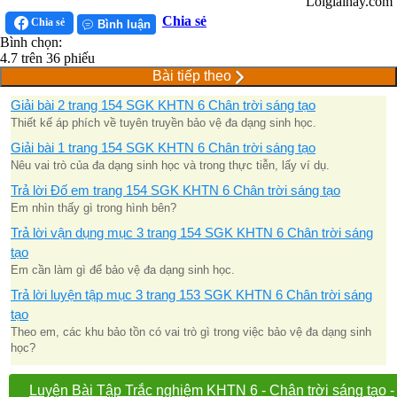
Loigiaihay.com
Chia sẻ
Chia sẻ
Bình luận
Bình chọn:
4.7
trên
36
phiếu
Bài tiếp theo
Giải bài 2 trang 154 SGK KHTN 6 Chân trời sáng tạo
Thiết kế áp phích về tuyên truyền bảo vệ đa dạng sinh học.
Giải bài 1 trang 154 SGK KHTN 6 Chân trời sáng tạo
Nêu vai trò của đa dạng sinh học và trong thực tiễn, lấy ví dụ.
Trả lời Đố em trang 154 SGK KHTN 6 Chân trời sáng tạo
Em nhìn thấy gì trong hình bên?
Trả lời vận dụng mục 3 trang 154 SGK KHTN 6 Chân trời sáng
tạo
Em cần làm gì để bảo vệ đa dạng sinh học.
Trả lời luyện tập mục 3 trang 153 SGK KHTN 6 Chân trời sáng
tạo
Theo em, các khu bảo tồn có vai trò gì trong việc bảo vệ đa dạng sinh
học?
Luyện Bài Tập Trắc nghiệm KHTN 6 - Chân trời sáng tạo -