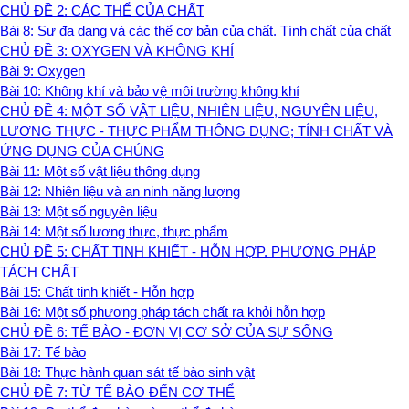
CHỦ ĐỀ 2: CÁC THỂ CỦA CHẤT
Bài 8: Sự đa dạng và các thể cơ bản của chất. Tính chất của chất
CHỦ ĐỀ 3: OXYGEN VÀ KHÔNG KHÍ
Bài 9: Oxygen
Bài 10: Không khí và bảo vệ môi trường không khí
CHỦ ĐỀ 4: MỘT SỐ VẬT LIỆU, NHIÊN LIỆU, NGUYÊN LIỆU,
LƯƠNG THỰC - THỰC PHẨM THÔNG DỤNG; TÍNH CHẤT VÀ
ỨNG DỤNG CỦA CHÚNG
Bài 11: Một số vật liệu thông dụng
Bài 12: Nhiên liệu và an ninh năng lượng
Bài 13: Một số nguyên liệu
Bài 14: Một số lương thực, thực phẩm
CHỦ ĐỀ 5: CHẤT TINH KHIẾT - HỖN HỢP. PHƯƠNG PHÁP
TÁCH CHẤT
Bài 15: Chất tinh khiết - Hỗn hợp
Bài 16: Một số phương pháp tách chất ra khỏi hỗn hợp
CHỦ ĐỀ 6: TẾ BÀO - ĐƠN VỊ CƠ SỞ CỦA SỰ SỐNG
Bài 17: Tế bào
Bài 18: Thực hành quan sát tế bào sinh vật
CHỦ ĐỀ 7: TỪ TẾ BÀO ĐẾN CƠ THỂ