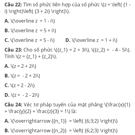
Câu 22:
Tìm số phức liên hợp của số phức \(z = \left( {1 -
i} \right)\left( {3 + 2i} \right)\).
A.
\(\overline z = 1 - i\)
B.
\(\overline z = 5 + i\)
C.
\(\overline z = 5 - i\)
D.
\(\overline z = 1 + i\)
Câu 23:
Cho số phức \({z_1} = 2 + 3i\), \({z_2} = - 4 - 5i\).
Tính \(z = {z_1} + {z_2}\).
A.
\(z = 2 + 2i\)
B.
\(z = - 2 + 2i\)
C.
\(z = 2 - 2i\)
D.
\(z = - 2 - 2i\)
Câu 24:
Véc tơ pháp tuyến của mặt phẳng \(\frac{x}{1}
+ \frac{y}{2} + \frac{z}{3} = 1\) là:
A.
\(\overrightarrow {{n_1}} = \left( {6;3;2} \right)\)
B.
\(\overrightarrow {{n_2}} = \left( {6;2;3} \right)\)