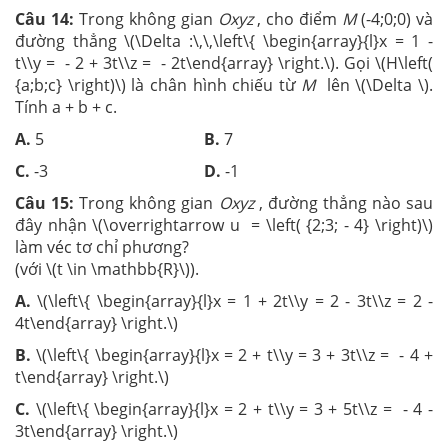
Câu 14:
Trong không gian
Oxyz
, cho điểm
M
(-4;0;0) và
đường thẳng \(\Delta :\,\,\left\{ \begin{array}{l}x = 1 -
t\\y = - 2 + 3t\\z = - 2t\end{array} \right.\). Gọi \(H\left(
{a;b;c} \right)\) là chân hình chiếu từ
M
lên \(\Delta \).
Tính a + b + c.
A.
5
B.
7
C.
-3
D.
-1
Câu 15:
Trong không gian
Oxyz
, đường thẳng nào sau
đây nhận \(\overrightarrow u = \left( {2;3; - 4} \right)\)
làm véc tơ chỉ phương?
(với \(t \in \mathbb{R}\)).
A.
\(\left\{ \begin{array}{l}x = 1 + 2t\\y = 2 - 3t\\z = 2 -
4t\end{array} \right.\)
B.
\(\left\{ \begin{array}{l}x = 2 + t\\y = 3 + 3t\\z = - 4 +
t\end{array} \right.\)
C.
\(\left\{ \begin{array}{l}x = 2 + t\\y = 3 + 5t\\z = - 4 -
3t\end{array} \right.\)