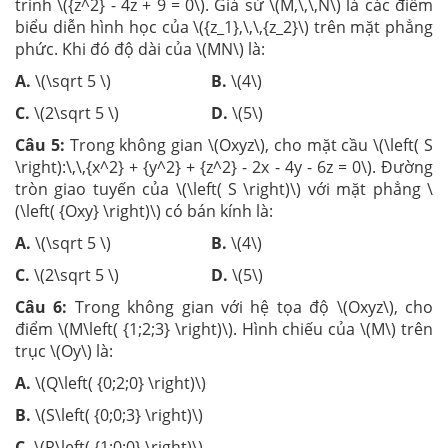
trình \({z^2} - 4z + 9 = 0\). Giả sử \(M,\,\,N\) là các điểm
biểu diễn hình học của \({z_1},\,\,{z_2}\) trên mặt phẳng
phức. Khi đó độ dài của \(MN\) là:
A.
\(\sqrt 5 \)
B.
\(4\)
C.
\(2\sqrt 5 \)
D.
\(5\)
Câu 5:
Trong không gian \(Oxyz\), cho mặt cầu \(\left( S
\right):\,\,{x^2} + {y^2} + {z^2} - 2x - 4y - 6z = 0\). Đường
tròn giao tuyến của \(\left( S \right)\) với mặt phẳng \
(\left( {Oxy} \right)\) có bán kính là:
A.
\(\sqrt 5 \)
B.
\(4\)
C.
\(2\sqrt 5 \)
D.
\(5\)
Câu 6:
Trong không gian với hệ tọa độ \(Oxyz\), cho
điểm \(M\left( {1;2;3} \right)\). Hình chiếu của \(M\) trên
trục \(Oy\) là:
A.
\(Q\left( {0;2;0} \right)\)
B.
\(S\left( {0;0;3} \right)\)
C.
\(R\left( {1;0;0} \right)\)