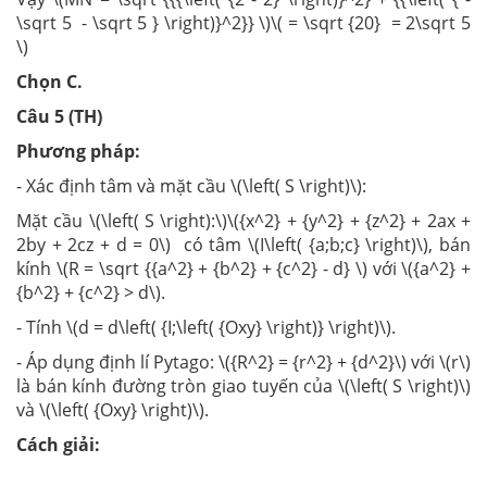
\sqrt 5 - \sqrt 5 } \right)}^2}} \)\( = \sqrt {20} = 2\sqrt 5
\)
Chọn C.
Câu 5 (TH)
Phương pháp:
- Xác định tâm và mặt cầu \(\left( S \right)\):
Mặt cầu \(\left( S \right):\)\({x^2} + {y^2} + {z^2} + 2ax +
2by + 2cz + d = 0\) có tâm \(I\left( {a;b;c} \right)\), bán
kính \(R = \sqrt {{a^2} + {b^2} + {c^2} - d} \) với \({a^2} +
{b^2} + {c^2} > d\).
- Tính \(d = d\left( {I;\left( {Oxy} \right)} \right)\).
- Áp dụng định lí Pytago: \({R^2} = {r^2} + {d^2}\) với \(r\)
là bán kính đường tròn giao tuyến của \(\left( S \right)\)
và \(\left( {Oxy} \right)\).
Cách giải: