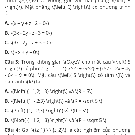
chứa \(A,\,\,B\) và vuông góc với mặt phẳng \(\left( P
\right)\). Mặt phẳng \(\left( Q \right)\) có phương trình
là:
A.
\(x + y + z - 2 = 0\)
B.
\(3x - 2y - z - 3 = 0\)
C.
\(3x - 2y - z + 3 = 0\)
D.
\( - x + y = 0\)
Câu 3:
Trong không gian \(Oxyz\) cho mặt cầu \(\left( S
\right)\) có phương trình: \({x^2} + {y^2} + {z^2} - 2x + 4y
- 6z + 9 = 0\). Mặt cầu \(\left( S \right)\) có tâm \(I\) và
bán kính \(R\) là:
A.
\(I\left( { - 1;2; - 3} \right)\) và \(R = 5\)
B.
\(I\left( {1; - 2;3} \right)\) và \(R = \sqrt 5 \)
C.
\(I\left( {1; - 2;3} \right)\) và \(R = 5\)
D.
\(I\left( { - 1;2; - 3} \right)\) và \(R = \sqrt 5 \)
Câu 4:
Gọi \({z_1},\,\,{z_2}\) là các nghiệm của phương