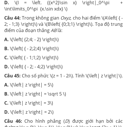
D.
\(I = \left. {{x^2}\sin x} \right|_0^\pi +
\int\limits_0^\pi {x.\sin xdx} \)
Câu 44:
Trong không gian
Oxyz
, cho hai điểm \(A\left( { -
2; - 1;3} \right)\) và \(B\left( {0;3;1} \right)\). Tọa độ trung
điểm của đoạn thẳng
AB
là:
A.
\(\left( {2;4; - 2} \right)\)
B.
\(\left( { - 2;2;4} \right)\)
C.
\(\left( { - 1;1;2} \right)\)
D.
\(\left( { - 2; - 4;2} \right)\)
Câu 45:
Cho số phức \(z = 1 - 2i\). Tính \(\left| z \right|\).
A.
\(\left| z \right| = 5\)
B.
\(\left| z \right| = \sqrt 5 \)
C.
\(\left| z \right| = 3\)
D.
\(\left| z \right| = 2\)
Câu 46:
Cho hình phẳng (
D
) được giới hạn bởi các