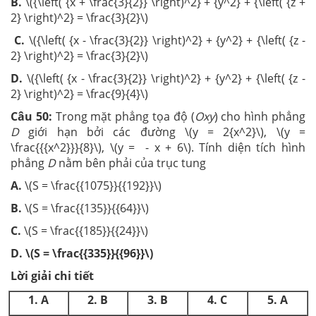
B.
\({\left( {x + \frac{3}{2}} \right)^2} + {y^2} + {\left( {z +
2} \right)^2} = \frac{3}{2}\)
C.
\({\left( {x - \frac{3}{2}} \right)^2} + {y^2} + {\left( {z -
2} \right)^2} = \frac{3}{2}\)
D.
\({\left( {x - \frac{3}{2}} \right)^2} + {y^2} + {\left( {z -
2} \right)^2} = \frac{9}{4}\)
Câu 50:
Trong mặt phẳng tọa độ (
Oxy
) cho hình phẳng
D
giới hạn bởi các đường \(y = 2{x^2}\), \(y =
\frac{{{x^2}}}{8}\), \(y = - x + 6\). Tính diện tích hình
phẳng
D
nằm bên phải của trục tung
A.
\(S = \frac{{1075}}{{192}}\)
B.
\(S = \frac{{135}}{{64}}\)
C.
\(S = \frac{{185}}{{24}}\)
D. \(S = \frac{{335}}{{96}}\)
Lời giải chi tiết
1. A
2. B
3. B
4. C
5. A