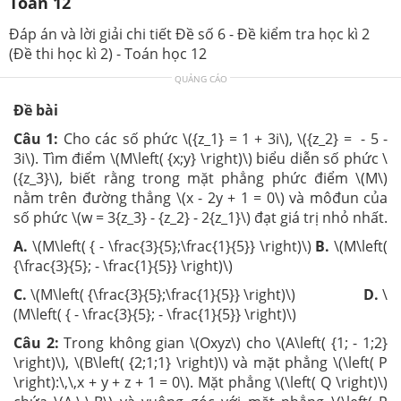
Toán 12
Đáp án và lời giải chi tiết Đề số 6 - Đề kiểm tra học kì 2
(Đề thi học kì 2) - Toán học 12
QUẢNG CÁO
Đề bài
Câu 1:
Cho các số phức \({z_1} = 1 + 3i\), \({z_2} = - 5 -
3i\). Tìm điểm \(M\left( {x;y} \right)\) biểu diễn số phức \
({z_3}\), biết rằng trong mặt phẳng phức điểm \(M\)
nằm trên đường thẳng \(x - 2y + 1 = 0\) và môđun của
số phức \(w = 3{z_3} - {z_2} - 2{z_1}\) đạt giá trị nhỏ nhất.
A.
\(M\left( { - \frac{3}{5};\frac{1}{5}} \right)\)
B.
\(M\left(
{\frac{3}{5}; - \frac{1}{5}} \right)\)
C.
\(M\left( {\frac{3}{5};\frac{1}{5}} \right)\)
D.
\
(M\left( { - \frac{3}{5}; - \frac{1}{5}} \right)\)
Câu 2:
Trong không gian \(Oxyz\) cho \(A\left( {1; - 1;2}
\right)\), \(B\left( {2;1;1} \right)\) và mặt phẳng \(\left( P
\right):\,\,x + y + z + 1 = 0\). Mặt phẳng \(\left( Q \right)\)