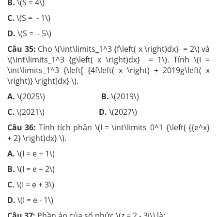
B.
\(S = 4\)
C.
\(S = - 1\)
D.
\(S = - 5\)
Câu 35:
Cho \(\int\limits_1^3 {f\left( x \right)dx} = 2\) và
\(\int\limits_1^3 {g\left( x \right)dx} = 1\). Tính \(I =
\int\limits_1^3 {\left[ {4f\left( x \right) + 2019g\left( x
\right)} \right]dx} \).
A.
\(2025\)
B.
\(2019\)
C.
\(2021\)
D.
\(2027\)
Câu 36:
Tính tích phân \(I = \int\limits_0^1 {\left( {{e^x}
+ 2} \right)dx} \).
A.
\(I = e + 1\)
B.
\(I = e + 2\)
C.
\(I = e + 3\)
D.
\(I = e - 1\)
Câu 37:
Phần ảo của số phức \(z = 2 - 3i\) là: