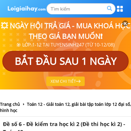
💥 NGÀY HỘI TRẢ GIÁ - MUA KHOÁ HỌC
THEO GIÁ BẠN MUỐN❗
🎯 LỚP 1-12 TẠI TUYENSINH247 (TỪ 10-12/08)
BẮT ĐẦU SAU 1 NGÀY
XEM CHI TIẾT
Trang chủ
Toán 12 - Giải toán 12, giải bài tập toán lớp 12 đại số,
hình học
Đề số 6 - Đề kiểm tra học kì 2 (Đề thi học kì 2) -