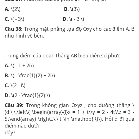
A.
\(2\)
B.
\(3\)
C.
\( - 3\)
D.
\( - 3i\)
Câu 38:
Trong mặt phẳng tọa độ Oxy cho các điểm A, B
như hình vẽ bên.
Trung điểm của đoạn thẳng AB biểu diễn số phức
A.
\( - 1 + 2i\)
B.
\( - \frac{1}{2} + 2i\)
C.
\(2 - i\)
D.
\(2 - \frac{1}{2}i\)
Câu 39:
Trong không gian Oxyz , cho đường thẳng \
(d:\,\,\left\{ \begin{array}{l}x = 1 + t\\y = 2 - 4t\\z = 3 -
5t\end{array} \right.,\,\,t \in \mathbb{R}\). Hỏi d đi qua
điểm nào dưới
đây?