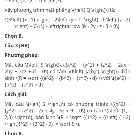
= \left( {3; - 2; - 1} \right)\).
Vậy phương trình mặt phẳng \(\left( Q \right)\) là:
\(3\left( {x - 1} \right) - 2\left( {y + 1} \right) - 1.\left( {z - 2}
\right) = 0\) \( \Leftrightarrow 3x - 2y - z - 3 = 0\).
Chọn B.
Câu 3 (NB)
Phương pháp:
Mặt cầu \(\left( S \right)\,\,{x^2} + {y^2} + {z^2} + 2ax +
2by + 2cz + d = 0\) có tâm \(I\left( {a;b;c} \right)\), bán
kính \(R = \sqrt {{a^2} + {b^2} + {c^2} - d} \) với \({a^2} +
{b^2} + {c^2} > d\).
Cách giải:
Mặt cầu \(\left( S \right)\) có phương trình: \({x^2} +
{y^2} + {z^2} - 2x + 4y - 6z + 9 = 0\) có tâm \(I\left( {1; -
2;3} \right)\), bán kính \(R = \sqrt {{1^2} + {{\left( { - 2}
\right)}^2} + {3^2} - 9} = \sqrt 5 \).
Chọn B.