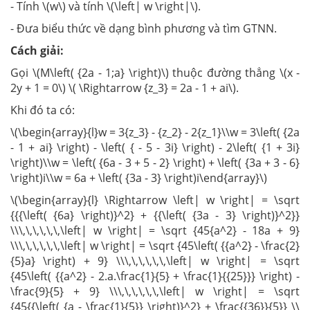
- Tính \(w\) và tính \(\left| w \right|\).
- Đưa biểu thức về dạng bình phương và tìm GTNN.
Cách giải:
Gọi \(M\left( {2a - 1;a} \right)\) thuộc đường thẳng \(x -
2y + 1 = 0\) \( \Rightarrow {z_3} = 2a - 1 + ai\).
Khi đó ta có:
\(\begin{array}{l}w = 3{z_3} - {z_2} - 2{z_1}\\w = 3\left( {2a
- 1 + ai} \right) - \left( { - 5 - 3i} \right) - 2\left( {1 + 3i}
\right)\\w = \left( {6a - 3 + 5 - 2} \right) + \left( {3a + 3 - 6}
\right)i\\w = 6a + \left( {3a - 3} \right)i\end{array}\)
\(\begin{array}{l} \Rightarrow \left| w \right| = \sqrt
{{{\left( {6a} \right)}^2} + {{\left( {3a - 3} \right)}^2}}
\\\,\,\,\,\,\,\left| w \right| = \sqrt {45{a^2} - 18a + 9}
\\\,\,\,\,\,\,\left| w \right| = \sqrt {45\left( {{a^2} - \frac{2}
{5}a} \right) + 9} \\\,\,\,\,\,\,\left| w \right| = \sqrt
{45\left( {{a^2} - 2.a.\frac{1}{5} + \frac{1}{{25}}} \right) -
\frac{9}{5} + 9} \\\,\,\,\,\,\,\left| w \right| = \sqrt
{45{{\left( {a - \frac{1}{5}} \right)}^2} + \frac{{36}}{5}} \\