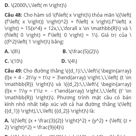
D.
\(2000\,\,\left( m \right)\)
Câu 48:
Cho hàm số \(f\left( x \right)\)
thỏa mãn \({\left(
{f'\left( x \right)} \right)^2} + f\left( x \right).f''\left( x
\right) = 15{x^4} + 12x,\,\,\forall x \in \mathbb{R}\) và \
(f\left( 0 \right) = f'\left( 0 \right) = 1\). Giá trị của \
({f^2}\left( 1 \right)\) bằng:
A.
\(8\)
B.
\(\frac{5}{2}\)
C.
\(10\)
D.
\(4\)
Câu 49:
Cho đường thẳng \({d_1}:\,\,\left\{ \begin{array}
{l}x = 4 - 2t\\y = t\\z = 3\end{array} \right.\,\,\left( {t \in
\mathbb{R}} \right)\) và \({d_2}:\,\,\left\{ \begin{array}
{l}x = 1\\y = t'\\z = - t'\end{array} \right.\,\,\left( {t' \in
\mathbb{R}} \right)\). Phương trình mặt cầu có bán
kính nhỏ nhất tiếp xúc với cả hai đường thẳng \(\left(
{{d_1}} \right),\,\,\left( {{d_2}} \right)\) là:
A.
\({\left( {x + \frac{3}{2}} \right)^2} + {y^2} + {\left( {z +
2} \right)^2} = \frac{9}{4}\)