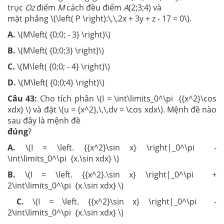
trục
Oz
điểm
M
cách đều điểm
A
(2;3;4) và
mặt phẳng \(\left( P \right):\,\,2x + 3y + z - 17 = 0\).
A.
\(M\left( {0;0; - 3} \right)\)
B.
\(M\left( {0;0;3} \right)\)
C.
\(M\left( {0;0; - 4} \right)\)
D.
\(M\left( {0;0;4} \right)\)
Câu 43:
Cho tích phân \(I = \int\limits_0^\pi {{x^2}\cos
xdx} \) và đặt \(u = {x^2},\,\,dv = \cos xdx\). Mệnh đề nào
sau đây là mệnh đề
đúng
?
A.
\(I = \left. {{x^2}\sin x} \right|_0^\pi -
\int\limits_0^\pi {x.\sin xdx} \)
B.
\(I = \left. {{x^2}.\sin x} \right|_0^\pi +
2\int\limits_0^\pi {x.\sin xdx} \)
C.
\(I = \left. {{x^2}\sin x} \right|_0^\pi -
2\int\limits_0^\pi {x.\sin xdx} \)