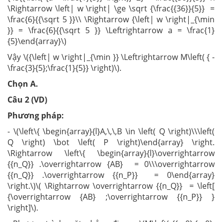
\Rightarrow \left| w \right| \ge \sqrt {\frac{{36}}{5}} =
\frac{6}{{\sqrt 5 }}\\ \Rightarrow {\left| w \right|_{\min
}} = \frac{6}{{\sqrt 5 }} \Leftrightarrow a = \frac{1}
{5}\end{array}\)
Vậy \({\left| w \right|_{\min }} \Leftrightarrow M\left( { -
\frac{3}{5};\frac{1}{5}} \right)\).
Chọn A.
Câu 2 (VD)
Phương pháp:
- \(\left\{ \begin{array}{l}A,\,\,B \in \left( Q \right)\\\left(
Q \right) \bot \left( P \right)\end{array} \right.
\Rightarrow \left\{ \begin{array}{l}\overrightarrow
{{n_Q}} .\overrightarrow {AB} = 0\\\overrightarrow
{{n_Q}} .\overrightarrow {{n_P}} = 0\end{array}
\right.\)\( \Rightarrow \overrightarrow {{n_Q}} = \left[
{\overrightarrow {AB} ;\overrightarrow {{n_P}} }
\right]\).