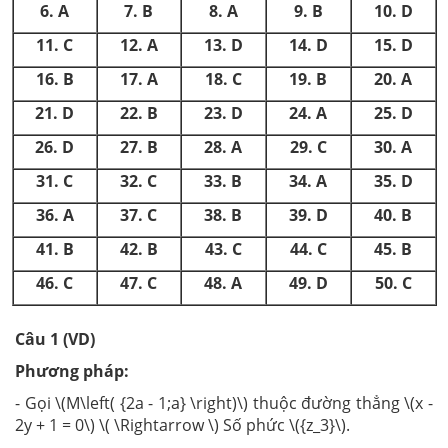
6. A
7. B
8. A
9. B
10. D
11. C
12. A
13. D
14. D
15. D
16. B
17. A
18. C
19. B
20. A
21. D
22. B
23. D
24. A
25. D
26. D
27. B
28. A
29. C
30. A
31. C
32. C
33. B
34. A
35. D
36. A
37. C
38. B
39. D
40. B
41. B
42. B
43. C
44. C
45. B
46. C
47. C
48. A
49. D
50. C
Câu 1 (VD)
Phương pháp:
- Gọi \(M\left( {2a - 1;a} \right)\) thuộc đường thẳng \(x -
2y + 1 = 0\) \( \Rightarrow \) Số phức \({z_3}\).