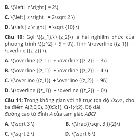
B.
\(\left| z \right| = 2\)
C.
\(\left| z \right| = 2\sqrt 2 \)
D.
\(\left| z \right| = \sqrt {10} \)
Câu 10:
Gọi \({z_1},\,\,{z_2}\) là hai nghiệm phức của
phương trình \({z^2} + 9 = 0\). Tính \(\overline {{z_1}} +
\overline {{z_2}} \).
A.
\(\overline {{z_1}} + \overline {{z_2}} = 3\)
B.
\(\overline {{z_1}} + \overline {{z_2}} = 4i\)
C.
\(\overline {{z_1}} + \overline {{z_2}} = 9i\)
D.
\(\overline {{z_1}} + \overline {{z_2}} = 0\)
Câu 11:
Trong không gian với hệ trục tọa độ
Oxyz
, cho
ba điểm A(2;0;0), B(0;3;1), C(-1;4;2). Độ dài
đường cao từ đỉnh
A
của tam giác
ABC
?
A.
\(\sqrt 3 \)
B.
\(\frac{{\sqrt 3 }}{2}\)
C.
\(\sqrt 2 \)
D.
\(\sqrt 6 \)