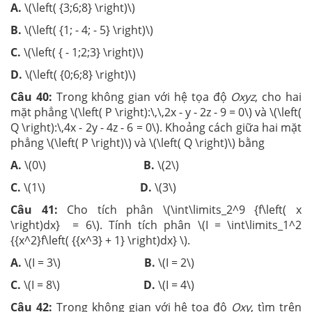
A.
\(\left( {3;6;8} \right)\)
B.
\(\left( {1; - 4; - 5} \right)\)
C.
\(\left( { - 1;2;3} \right)\)
D.
\(\left( {0;6;8} \right)\)
Câu 40:
Trong không gian với hệ tọa độ
Oxyz
, cho hai
mặt phẳng \(\left( P \right):\,\,2x - y - 2z - 9 = 0\) và \(\left(
Q \right):\,4x - 2y - 4z - 6 = 0\). Khoảng cách giữa hai mặt
phẳng \(\left( P \right)\) và \(\left( Q \right)\) bằng
A.
\(0\)
B.
\(2\)
C.
\(1\)
D.
\(3\)
Câu 41:
Cho tích phân \(\int\limits_2^9 {f\left( x
\right)dx} = 6\). Tính tích phân \(I = \int\limits_1^2
{{x^2}f\left( {{x^3} + 1} \right)dx} \).
A.
\(I = 3\)
B.
\(I = 2\)
C.
\(I = 8\)
D.
\(I = 4\)
Câu 42:
Trong không gian với hệ tọa độ
Oxy
, tìm trên