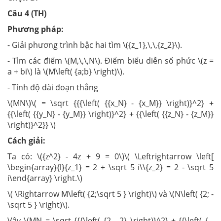
Câu 4 (TH)
Phương pháp:
- Giải phương trình bậc hai tìm \({z_1},\,\,{z_2}\).
- Tìm các điểm \(M,\,\,N\). Điểm biểu diễn số phức \(z =
a + bi\) là \(M\left( {a;b} \right)\).
- Tính độ dài đoạn thẳng
\(MN\)\( = \sqrt {{{\left( {{x_N} - {x_M}} \right)}^2} +
{{\left( {{y_N} - {y_M}} \right)}^2} + {{\left( {{z_N} - {z_M}}
\right)}^2}} \)
Cách giải:
Ta có: \({z^2} - 4z + 9 = 0\)\( \Leftrightarrow \left[
\begin{array}{l}{z_1} = 2 + \sqrt 5 i\\{z_2} = 2 - \sqrt 5
i\end{array} \right.\)
\( \Rightarrow M\left( {2;\sqrt 5 } \right)\) và \(N\left( {2; -
\sqrt 5 } \right)\).
Vậy \(MN = \sqrt {{{\left( {2 - 2} \right)}^2} + {{\left( { -