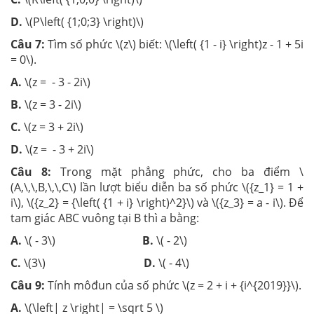
D.
\(P\left( {1;0;3} \right)\)
Câu 7:
Tìm số phức \(z\) biết: \(\left( {1 - i} \right)z - 1 + 5i
= 0\).
A.
\(z = - 3 - 2i\)
B.
\(z = 3 - 2i\)
C.
\(z = 3 + 2i\)
D.
\(z = - 3 + 2i\)
Câu 8:
Trong mặt phẳng phức, cho ba điểm \
(A,\,\,B,\,\,C\) lần lượt biểu diễn ba số phức \({z_1} = 1 +
i\), \({z_2} = {\left( {1 + i} \right)^2}\) và \({z_3} = a - i\). Để
tam giác ABC vuông tại B thì a bằng:
A.
\( - 3\)
B.
\( - 2\)
C.
\(3\)
D.
\( - 4\)
Câu 9:
Tính môđun của số phức \(z = 2 + i + {i^{2019}}\).
A.
\(\left| z \right| = \sqrt 5 \)