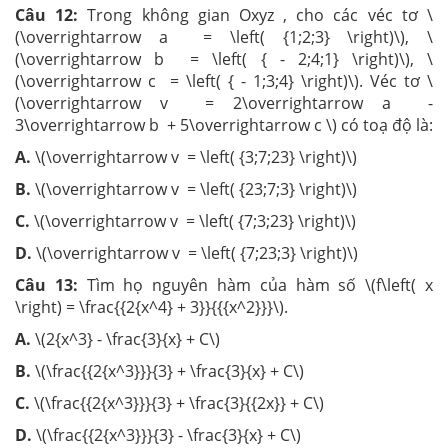
Câu 12:
Trong không gian Oxyz , cho các véc tơ \
(\overrightarrow a = \left( {1;2;3} \right)\), \
(\overrightarrow b = \left( { - 2;4;1} \right)\), \
(\overrightarrow c = \left( { - 1;3;4} \right)\). Véc tơ \
(\overrightarrow v = 2\overrightarrow a -
3\overrightarrow b + 5\overrightarrow c \) có toạ độ là:
A.
\(\overrightarrow v = \left( {3;7;23} \right)\)
B.
\(\overrightarrow v = \left( {23;7;3} \right)\)
C.
\(\overrightarrow v = \left( {7;3;23} \right)\)
D.
\(\overrightarrow v = \left( {7;23;3} \right)\)
Câu 13:
Tìm họ nguyên hàm của hàm số \(f\left( x
\right) = \frac{{2{x^4} + 3}}{{{x^2}}}\).
A.
\(2{x^3} - \frac{3}{x} + C\)
B.
\(\frac{{2{x^3}}}{3} + \frac{3}{x} + C\)
C.
\(\frac{{2{x^3}}}{3} + \frac{3}{{2x}} + C\)
D.
\(\frac{{2{x^3}}}{3} - \frac{3}{x} + C\)