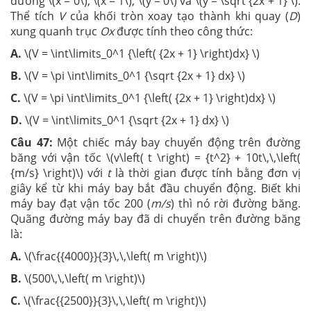
đường \(x = 0\), \(x = 1\), \(y = 0\) và \(y = \sqrt {2x + 1} \).
Thể tích
V
của khối tròn xoay tạo thành khi quay (
D
)
xung quanh trục
Ox
được tính theo công thức:
A.
\(V = \int\limits_0^1 {\left( {2x + 1} \right)dx} \)
B.
\(V = \pi \int\limits_0^1 {\sqrt {2x + 1} dx} \)
C.
\(V = \pi \int\limits_0^1 {\left( {2x + 1} \right)dx} \)
D.
\(V = \int\limits_0^1 {\sqrt {2x + 1} dx} \)
Câu 47:
Một chiếc máy bay chuyển động trên đường
băng với vận tốc \(v\left( t \right) = {t^2} + 10t\,\,\left(
{m/s} \right)\) với
t
là thời gian được tính bằng đơn vị
giây kể từ khi máy bay bắt đầu chuyển động. Biết khi
máy bay đạt vận tốc 200 (
m/s
) thì nó rời đường băng.
Quãng đường máy bay đã di chuyển trên đường băng
là:
A.
\(\frac{{4000}}{3}\,\,\left( m \right)\)
B.
\(500\,\,\left( m \right)\)
C.
\(\frac{{2500}}{3}\,\,\left( m \right)\)