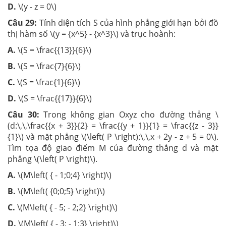
D.
\(y - z = 0\)
Câu 29:
Tính diện tích S của hình phẳng giới hạn bởi đồ
thị hàm số \(y = {x^5} - {x^3}\) và trục hoành:
A.
\(S = \frac{{13}}{6}\)
B.
\(S = \frac{7}{6}\)
C.
\(S = \frac{1}{6}\)
D.
\(S = \frac{{17}}{6}\)
Câu 30:
Trong không gian Oxyz cho đường thẳng \
(d:\,\,\frac{{x + 3}}{2} = \frac{{y + 1}}{1} = \frac{{z - 3}}
{1}\) và mặt phẳng \(\left( P \right):\,\,x + 2y - z + 5 = 0\).
Tìm tọa độ giao điểm M của đường thẳng d và mặt
phẳng \(\left( P \right)\).
A.
\(M\left( { - 1;0;4} \right)\)
B.
\(M\left( {0;0;5} \right)\)
C.
\(M\left( { - 5; - 2;2} \right)\)
D.
\(M\left( { - 3; - 1;3} \right)\)