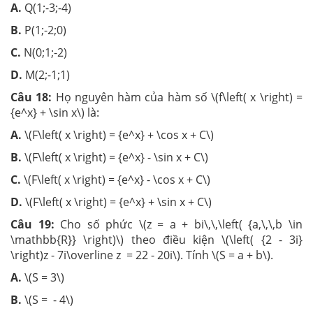
A.
Q(1;-3;-4)
B.
P(1;-2;0)
C.
N(0;1;-2)
D.
M(2;-1;1)
Câu 18:
Họ nguyên hàm của hàm số \(f\left( x \right) =
{e^x} + \sin x\) là:
A.
\(F\left( x \right) = {e^x} + \cos x + C\)
B.
\(F\left( x \right) = {e^x} - \sin x + C\)
C.
\(F\left( x \right) = {e^x} - \cos x + C\)
D.
\(F\left( x \right) = {e^x} + \sin x + C\)
Câu 19:
Cho số phức \(z = a + bi\,\,\left( {a,\,\,b \in
\mathbb{R}} \right)\) theo điều kiện \(\left( {2 - 3i}
\right)z - 7i\overline z = 22 - 20i\). Tính \(S = a + b\).
A.
\(S = 3\)
B.
\(S = - 4\)