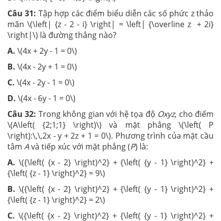
Câu 31:
Tập hợp các điểm biểu diễn các số phức z thảo
mãn \(\left| {z - 2 - i} \right| = \left| {\overline z + 2i}
\right|\) là đường thẳng nào?
A.
\(4x + 2y - 1 = 0\)
B.
\(4x - 2y + 1 = 0\)
C.
\(4x - 2y - 1 = 0\)
D.
\(4x - 6y - 1 = 0\)
Câu 32:
Trong không gian với hệ tọa độ
Oxyz
, cho điểm
\(A\left( {2;1;1} \right)\) và mặt phẳng \(\left( P
\right):\,\,2x - y + 2z + 1 = 0\). Phương trình của mặt cầu
tâm
A
và tiếp xúc với mặt phẳng (
P
) là:
A.
\({\left( {x - 2} \right)^2} + {\left( {y - 1} \right)^2} +
{\left( {z - 1} \right)^2} = 9\)
B.
\({\left( {x - 2} \right)^2} + {\left( {y - 1} \right)^2} +
{\left( {z - 1} \right)^2} = 2\)
C.
\({\left( {x - 2} \right)^2} + {\left( {y - 1} \right)^2} +