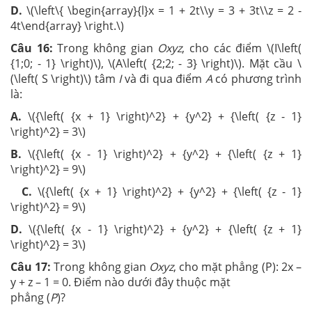
D.
\(\left\{ \begin{array}{l}x = 1 + 2t\\y = 3 + 3t\\z = 2 -
4t\end{array} \right.\)
Câu 16:
Trong không gian
Oxyz
, cho các điểm \(I\left(
{1;0; - 1} \right)\), \(A\left( {2;2; - 3} \right)\). Mặt cầu \
(\left( S \right)\) tâm
I
và đi qua điểm
A
có phương trình
là:
A.
\({\left( {x + 1} \right)^2} + {y^2} + {\left( {z - 1}
\right)^2} = 3\)
B.
\({\left( {x - 1} \right)^2} + {y^2} + {\left( {z + 1}
\right)^2} = 9\)
C.
\({\left( {x + 1} \right)^2} + {y^2} + {\left( {z - 1}
\right)^2} = 9\)
D.
\({\left( {x - 1} \right)^2} + {y^2} + {\left( {z + 1}
\right)^2} = 3\)
Câu 17:
Trong không gian
Oxyz
, cho mặt phẳng (P): 2x –
y + z – 1 = 0. Điểm nào dưới đây thuộc mặt
phẳng (
P
)?