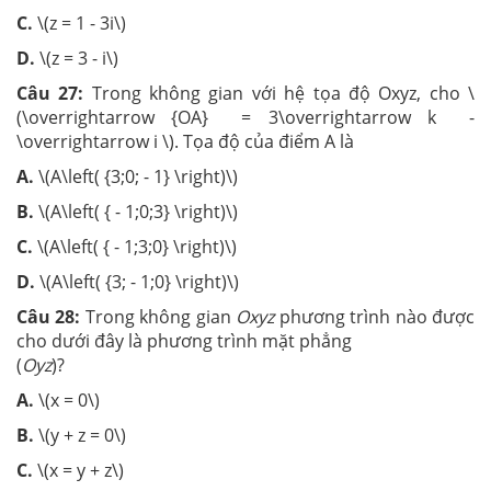
C.
\(z = 1 - 3i\)
D.
\(z = 3 - i\)
Câu 27:
Trong không gian với hệ tọa độ Oxyz, cho \
(\overrightarrow {OA} = 3\overrightarrow k -
\overrightarrow i \). Tọa độ của điểm A là
A.
\(A\left( {3;0; - 1} \right)\)
B.
\(A\left( { - 1;0;3} \right)\)
C.
\(A\left( { - 1;3;0} \right)\)
D.
\(A\left( {3; - 1;0} \right)\)
Câu 28:
Trong không gian
Oxyz
phương trình nào được
cho dưới đây là phương trình mặt phẳng
(
Oyz
)?
A.
\(x = 0\)
B.
\(y + z = 0\)
C.
\(x = y + z\)