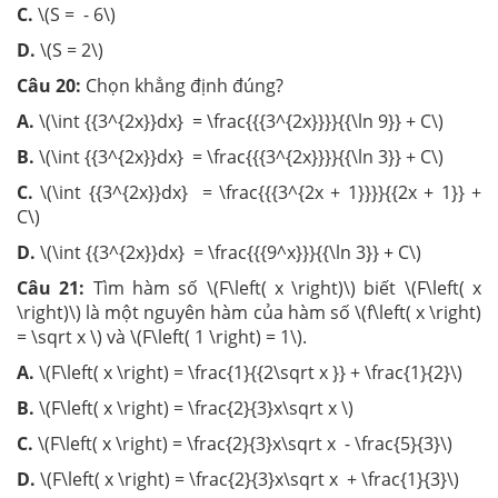
C.
\(S = - 6\)
D.
\(S = 2\)
Câu 20:
Chọn khẳng định đúng?
A.
\(\int {{3^{2x}}dx} = \frac{{{3^{2x}}}}{{\ln 9}} + C\)
B.
\(\int {{3^{2x}}dx} = \frac{{{3^{2x}}}}{{\ln 3}} + C\)
C.
\(\int {{3^{2x}}dx} = \frac{{{3^{2x + 1}}}}{{2x + 1}} +
C\)
D.
\(\int {{3^{2x}}dx} = \frac{{{9^x}}}{{\ln 3}} + C\)
Câu 21:
Tìm hàm số \(F\left( x \right)\) biết \(F\left( x
\right)\) là một nguyên hàm của hàm số \(f\left( x \right)
= \sqrt x \) và \(F\left( 1 \right) = 1\).
A.
\(F\left( x \right) = \frac{1}{{2\sqrt x }} + \frac{1}{2}\)
B.
\(F\left( x \right) = \frac{2}{3}x\sqrt x \)
C.
\(F\left( x \right) = \frac{2}{3}x\sqrt x - \frac{5}{3}\)
D.
\(F\left( x \right) = \frac{2}{3}x\sqrt x + \frac{1}{3}\)