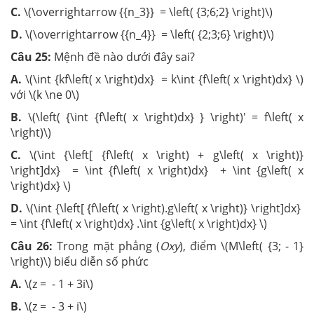
C.
\(\overrightarrow {{n_3}} = \left( {3;6;2} \right)\)
D.
\(\overrightarrow {{n_4}} = \left( {2;3;6} \right)\)
Câu 25:
Mệnh đề nào dưới đây sai?
A.
\(\int {kf\left( x \right)dx} = k\int {f\left( x \right)dx} \)
với \(k \ne 0\)
B.
\(\left( {\int {f\left( x \right)dx} } \right)' = f\left( x
\right)\)
C.
\(\int {\left[ {f\left( x \right) + g\left( x \right)}
\right]dx} = \int {f\left( x \right)dx} + \int {g\left( x
\right)dx} \)
D.
\(\int {\left[ {f\left( x \right).g\left( x \right)} \right]dx}
= \int {f\left( x \right)dx} .\int {g\left( x \right)dx} \)
Câu 26:
Trong mặt phẳng (
Oxy
), điểm \(M\left( {3; - 1}
\right)\) biểu diễn số phức
A.
\(z = - 1 + 3i\)
B.
\(z = - 3 + i\)