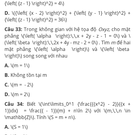
{\left( {z - 1} \right)^2} = 4\)
D.
\({\left( {x - 2} \right)^2} + {\left( {y - 1} \right)^2} +
{\left( {z - 1} \right)^2} = 36\)
Câu 33:
Trong không gian với hệ tọa độ
Oxyz
, cho mặt
phẳng \(\left( \alpha \right):\,\,x + 2y - z - 1 = 0\) và \
(\left( \beta \right):\,\,2x + 4y - mz - 2 = 0\) . Tìm
m
để hai
mặt phẳng \(\left( \alpha \right)\) và \(\left( \beta
\right)\) song song với nhau
A.
\(m = 1\)
B.
Không tồn tại m
C.
\(m = - 2\)
D.
\(m = 2\)
Câu 34:
Biết \(\int\limits_0^1 {\frac{{{x^2} - 2}}{{x +
1}}dx} = \frac{{ - 1}}{m} + n\ln 2\) với \(m,\,\,n \in
\mathbb{Z}\). Tính \(S = m + n\).
A.
\(S = 1\)