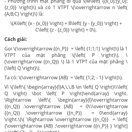
- Phương trình mặt phẳng đi qua \(M\left( {{x_0};{y_0};
{z_0}} \right)\) và có 1 VTPT \(\overrightarrow n \left(
{A;B;C} \right)\) là:
\(A\left( {x - {x_0}} \right) + B\left( {y - {y_0}} \right) +
C\left( {z - {z_0}} \right) = 0\).
Cách giải:
Gọi \(\overrightarrow {{n_P}} = \left( {1;1;1} \right)\) là 1
VTPT của mặt phẳng \(\left( P \right)\), \
(\overrightarrow {{n_Q}} \) là 1 VTPT của mặt phẳng \
(\left( Q \right)\).
Ta có: \(\overrightarrow {AB} = \left( {1;2; - 1} \right)\).
Vì \(\left\{ \begin{array}{l}A,\,\,B \in \left( Q \right)\\\left(
Q \right) \bot \left( P \right)\end{array} \right.
\Rightarrow \left\{ \begin{array}{l}\overrightarrow
{{n_Q}} .\overrightarrow {AB} = 0\\\overrightarrow
{{n_Q}} .\overrightarrow {{n_P}} = 0\end{array}
\right.\)\( \Rightarrow \overrightarrow {{n_Q}} = \left[
{\overrightarrow {AB} ;\overrightarrow {{n_P}} } \right]