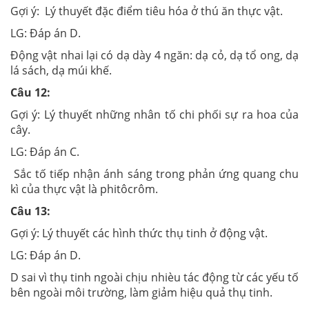
Gợi ý:
Lý thuyết đặc điểm tiêu hóa ở thú ăn thực vật.
LG:
Đáp án D.
Động vật nhai lại có dạ dày 4 ngăn: dạ cỏ, dạ tổ ong, dạ
lá sách, dạ múi khế.
Câu 12:
Gợi ý:
Lý thuyết những nhân tố chi phối sự ra hoa của
cây.
LG:
Đáp án C.
Sắc tố tiếp nhận ánh sáng trong phản ứng quang chu
kì của thực vật là phitôcrôm.
Câu 13:
Gợi ý:
Lý thuyết các hình thức thụ tinh ở động vật.
LG:
Đáp án D.
D sai vì thụ tinh ngoài chịu nhièu tác động từ các yếu tố
bên ngoài môi trường, làm giảm hiệu quả thụ tinh.