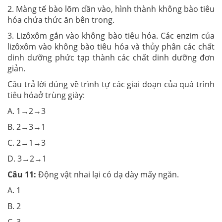
2. Màng tế bào lõm dần vào, hình thành không bào tiêu
hóa chứa thức ăn bên trong.
3. Lizôxôm gắn vào không bào tiêu hóa. Các enzim của
lizôxôm vào không bào tiêu hóa và thủy phân các chất
dinh dưỡng phức tạp thành các chất dinh dưỡng đơn
giản.
Câu trả lời đúng về trình tự các giai đoạn của quá trình
tiêu hóa
ở trùng giày:
A. 1→2→3
B. 2→3→1
C. 2→1→3
D. 3→2→1
Câu 11:
Động vật nhai lại có dạ dày mấy ngăn.
A. 1
B. 2
C. 3