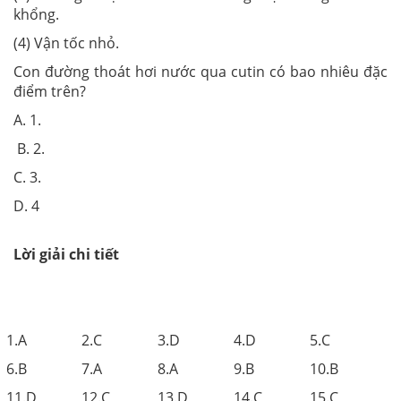
khổng.
(4) Vận tốc nhỏ.
Con đường thoát hơi nước qua cutin có bao nhiêu đặc
điểm trên?
A. 1.
B. 2.
C. 3.
D. 4
Lời giải chi tiết
1.A
2.C
3.D
4.D
5.C
6.B
7.A
8.A
9.B
10.B
11.D
12.C
13.D
14.C
15.C