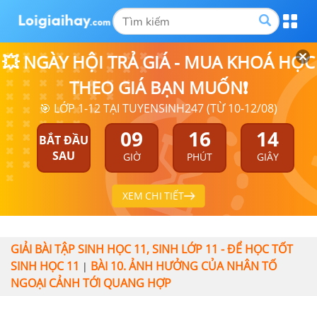
💥 NGÀY HỘI TRẢ GIÁ - MUA KHOÁ HỌC
THEO GIÁ BẠN MUỐN❗
🎯 LỚP 1-12 TẠI TUYENSINH247 (TỪ 10-12/08)
09
16
14
BẮT ĐẦU
SAU
GIỜ
PHÚT
GIÂY
XEM CHI TIẾT
GIẢI BÀI TẬP SINH HỌC 11, SINH LỚP 11 - ĐỂ HỌC TỐT
SINH HỌC 11
BÀI 10. ẢNH HƯỞNG CỦA NHÂN TỐ
|
NGOẠI CẢNH TỚI QUANG HỢP