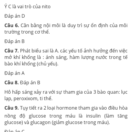
Ý C là vai trò của nito
Đáp án D
Câu 6.
Cân bằng nội môi là duy trì sự ổn định của môi
trường trong cơ thể.
Đáp án B
Câu 7.
Phát biểu sai là A. các yếu tố ảnh hưởng đến việc
mở khí khổng là : ánh sáng, hàm lượng nước trong tế
bào khí khổng (chủ yếu).
Đáp án A
Câu 8.
Đáp án B
Hô hấp sáng xảy ra với sự tham gia của 3 bào quan: lục
lạp, peroxixom, ti thể.
Câu 9.
Tụy tiết ra 2
loại hormone tham gia vào điều hòa
nồng độ glucose trong máu là insulin (làm tăng
glucose) và glucagon (giảm glucose trong máu).
Đáp án C