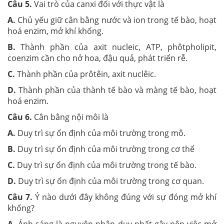
Câu 5.
Vai trò của canxi đối với thực vật là
A.
Chủ yếu giữ cân bằng nước và ion trong tế bào, hoạt
hoá enzim, mở khí khổng.
B.
Thành phần của axit nucleic, ATP, phôtpholipit,
coenzim cần cho nở hoa, đậu quả, phát triển rễ.
C.
Thành phần của prôtêin, axit nuclêic.
D.
Thành phần của thành tế bào và màng tế bào, hoạt
hoá enzim.
Câu 6.
Cân bằng nội môi là
A.
Duy trì sự ổn định của môi trường trong mô.
B.
Duy trì sự ổn định của môi trường trong cơ thể
C.
Duy trì sự ổn định của môi trường trong tế bào.
D.
Duy trì sự ổn định của môi trường trong cơ quan.
Câu 7.
Ý nào dưới đây không đúng với sự đóng mở khí
khổng?
A.
Ánh sáng là nguyên nhân duy nhất gây nên việc mở