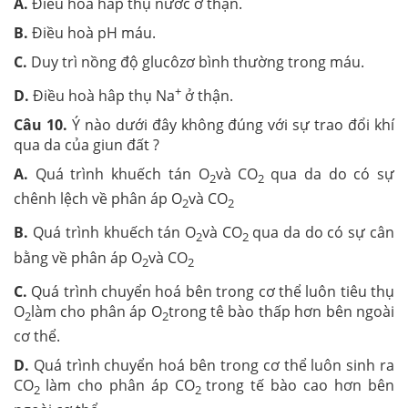
A.
Điều hoà hấp thụ nước ở thận.
B.
Điều hoà pH máu.
C.
Duy trì nồng độ glucôzơ bình thường trong máu.
+
D.
Điều hoà hâp thụ Na
ở thận.
Câu 10.
Ý nào dưới đây không đúng với sự trao đổi khí
qua da của giun đất ?
A.
Quá trình khuếch tán O
và CO
qua da do có sự
2
2
chênh lệch về phân áp O
và CO
2
2
B.
Quá trình khuếch tán O
và CO
qua da do có sự cân
2
2
bằng về phân áp O
và CO
2
2
C.
Quá trình chuyển hoá bên trong cơ thể luôn tiêu thụ
O
làm cho phân áp O
trong tê bào thấp hơn bên ngoài
2
2
cơ thể.
D.
Quá trình chuyển hoá bên trong cơ thể luôn sinh ra
CO
làm cho phân áp CO
trong tế bào cao hơn bên
2
2