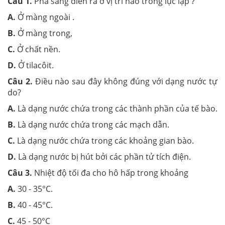
Câu 1.
Pha sáng diễn ra ở vị trí nào trong lục lạp ?
A.
Ở màng ngoài .
B.
Ở màng trong,
C.
Ở chất nền.
D.
Ở tilacôit.
Câu 2.
Điều nào sau đây không đúng với dạng nước tự
do?
A.
Là dạng nước chứa trong các thành phần của tế bào.
B.
Là dạng nước chứa trong các mạch dẫn.
C.
Là dạng nước chứa trong các khoảng gian bào.
D.
Là dạng nước bị hút bởi các phần tử tích điện.
Câu 3.
Nhiệt độ tối đa cho hô hấp trong khoảng
A.
30 - 35°C.
B.
40 - 45°C.
C.
45 - 50°C