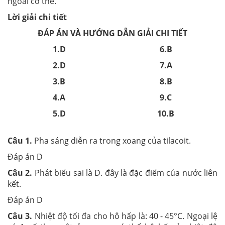
ngoài cơ thể.
Lời giải chi tiết
ĐÁP ÁN VÀ HƯỚNG DẪN GIẢI CHI TIẾT
1.
D
6.
B
2.
D
7.
A
3.
B
8.
B
4.
A
9.
C
5.
D
10.
B
Câu 1.
Pha sáng diễn ra trong xoang của tilacoit.
Đáp án D
Câu 2.
Phát biểu sai là D. đây là đặc điểm của nước liên
kết.
Đáp án D
Câu 3.
Nhiệt độ tối đa cho hô hấp là: 40 - 45°C. Ngoại lệ