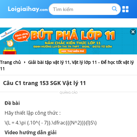
Trang chủ
Giải bài tập vật lý 11, Vật lý lớp 11 - Để học tốt vật lý
11
Câu C1 trang 153 SGK Vật lý 11
QUẢNG CÁO
Đề bài
Hãy thiết lập công thức :
\(L = 4.\pi {.10^{ - 7}}.\dfrac{{{N^2}}}{l}S\)
Video hướng dẫn giải