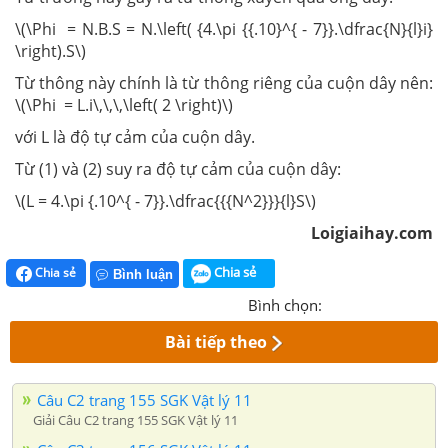
\(\Phi = N.B.S = N.\left( {4.\pi {{.10}^{ - 7}}.\dfrac{N}{l}i}
\right).S\)
Từ thông này chính là từ thông riêng của cuộn dây nên:
\(\Phi = L.i\,\,\,\left( 2 \right)\)
với L là độ tự cảm của cuộn dây.
Từ (1) và (2) suy ra độ tự cảm của cuộn dây:
\(L = 4.\pi {.10^{ - 7}}.\dfrac{{{N^2}}}{l}S\)
Loigiaihay.com
Chia sẻ
Chia sẻ
Bình luận
Bình chọn:
Bài tiếp theo
Câu C2 trang 155 SGK Vật lý 11
Giải Câu C2 trang 155 SGK Vật lý 11