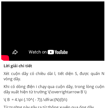
Lời giải chi tiết
Xét cuộn dây có chiều dài l, tiết diện S, được quấn N
vòng dây.
Khi có dòng điện i chạy qua cuộn dây, trong lòng cuộn
dây xuất hiện từ trường \(\overrightarrow B \)
\( B = 4.\pi {.10^{ - 7}}.\dfrac{N}{l}i\)
Từ trường này gây ra từ thông xuyên qua ống dây.