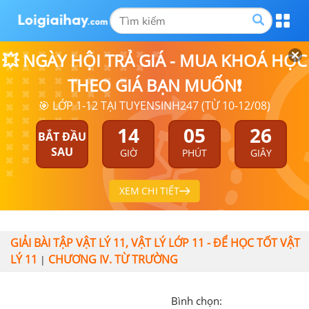
💥 NGÀY HỘI TRẢ GIÁ - MUA KHOÁ HỌC
THEO GIÁ BẠN MUỐN❗
🎯 LỚP 1-12 TẠI TUYENSINH247 (TỪ 10-12/08)
14
05
26
BẮT ĐẦU
SAU
GIỜ
PHÚT
GIÂY
XEM CHI TIẾT
GIẢI BÀI TẬP VẬT LÝ 11, VẬT LÝ LỚP 11 - ĐỂ HỌC TỐT VẬT
LÝ 11
CHƯƠNG IV. TỪ TRƯỜNG
|
Bình chọn: