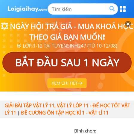
💥 NGÀY HỘI TRẢ GIÁ - MUA KHOÁ HỌC
THEO GIÁ BẠN MUỐN❗
🎯 LỚP 1-12 TẠI TUYENSINH247 (TỪ 10-12/08)
BẮT ĐẦU SAU 1 NGÀY
XEM CHI TIẾT
GIẢI BÀI TẬP VẬT LÝ 11, VẬT LÝ LỚP 11 - ĐỂ HỌC TỐT VẬT
LÝ 11
ĐỀ CƯƠNG ÔN TẬP HỌC KÌ 1 - VẬT LÍ 11
|
Bình chọn: