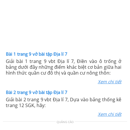
Bài 1 trang 9 vở bài tập Địa lí 7
Giải bài 1 trang 9 vbt Địa lí 7, Điền vào ô trống ở
bảng dưới đây những điểm khác biệt cơ bản giữa hai
hình thức quần cư đô thị và quần cư nông thôn:
Xem chi tiết
Bài 2 trang 9 vở bài tập Địa lí 7
Giải bài 2 trang 9 vbt Địa lí 7, Dựa vào bảng thống kê
trang 12 SGK, hãy:
Xem chi tiết
QUẢNG CÁO