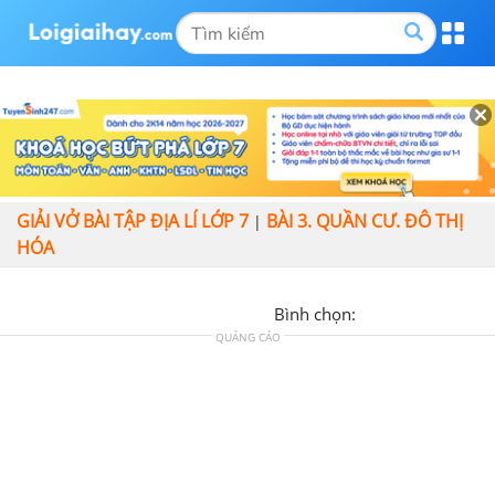
GIẢI VỞ BÀI TẬP ĐỊA LÍ LỚP 7
BÀI 3. QUẦN CƯ. ĐÔ THỊ
|
HÓA
Bình chọn:
QUẢNG CÁO