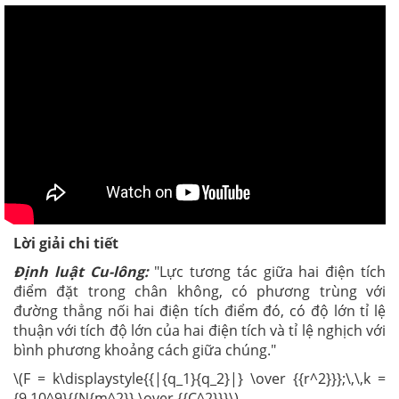
Lời giải chi tiết
Định luật Cu-lông:
"Lực tương tác giữa hai điện tích
điểm đặt trong chân không, có phương trùng với
đường thẳng nối hai điện tích điểm đó, có độ lớn tỉ lệ
thuận với tích độ lớn của hai điện tích và tỉ lệ nghịch với
bình phương khoảng cách giữa chúng."
\(F = k\displaystyle{{|{q_1}{q_2}|} \over {{r^2}}};\,\,k =
{9.10^9}{{N{m^2}} \over {{C^2}}}\)