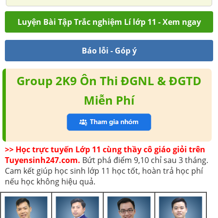
Luyện Bài Tập Trắc nghiệm Lí lớp 11 - Xem ngay
Báo lỗi - Góp ý
Group 2K9 Ôn Thi ĐGNL & ĐGTD
Miễn Phí
>> Học trực tuyến Lớp 11 cùng thầy cô giáo giỏi trên
Tuyensinh247.com.
Bứt phá điểm 9,10 chỉ sau 3 tháng.
Cam kết giúp học sinh lớp 11 học tốt, hoàn trả học phí
nếu học không hiệu quả.