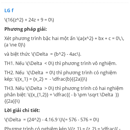
LG f
\(16{z^2} + 24z + 9 = 0\)
Phương pháp giải:
Xét phương trình bậc hai một ẩn \(a{x^2} + bx + c = 0\,\,
(a \ne 0)\)
và biệt thức \(\Delta = {b^2} - 4ac\).
TH1. Nếu \(\Delta < 0\) thì phương trình vô nghiệm.
TH2. Nếu \(\Delta = 0\) thì phương trình có nghiệm
kép: \({x_1} = {x_2} = - \dfrac{b}{{2a}}\)
TH3. Nếu \(\Delta > 0\) thì phương trình có hai nghiệm
phân biệt: \({x_{1,2}} = \dfrac{{ - b \pm \sqrt \Delta }}
{{2a}}\)
Lời giải chi tiết:
\(\Delta = {24^2} - 4.16.9 \)\(= 576 - 576 = 0\)
Phương trình có nghiệm kép \({z_1} = {z_2} = \dfrac{{ -