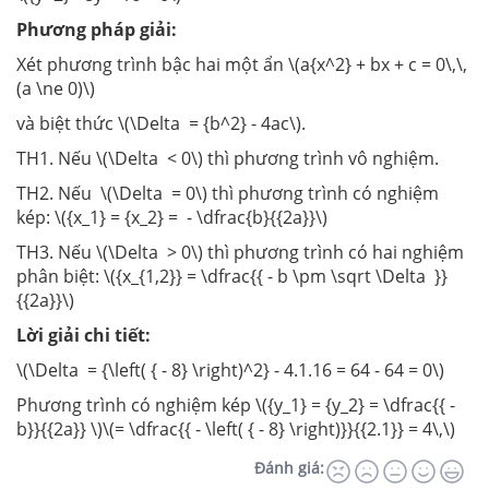
Phương pháp giải:
Xét phương trình bậc hai một ẩn \(a{x^2} + bx + c = 0\,\,
(a \ne 0)\)
và biệt thức \(\Delta = {b^2} - 4ac\).
TH1. Nếu \(\Delta < 0\) thì phương trình vô nghiệm.
TH2. Nếu \(\Delta = 0\) thì phương trình có nghiệm
kép: \({x_1} = {x_2} = - \dfrac{b}{{2a}}\)
TH3. Nếu \(\Delta > 0\) thì phương trình có hai nghiệm
phân biệt: \({x_{1,2}} = \dfrac{{ - b \pm \sqrt \Delta }}
{{2a}}\)
Lời giải chi tiết:
\(\Delta = {\left( { - 8} \right)^2} - 4.1.16 = 64 - 64 = 0\)
Phương trình có nghiệm kép \({y_1} = {y_2} = \dfrac{{ -
b}}{{2a}} \)\(= \dfrac{{ - \left( { - 8} \right)}}{{2.1}} = 4\,\)
Đánh giá: