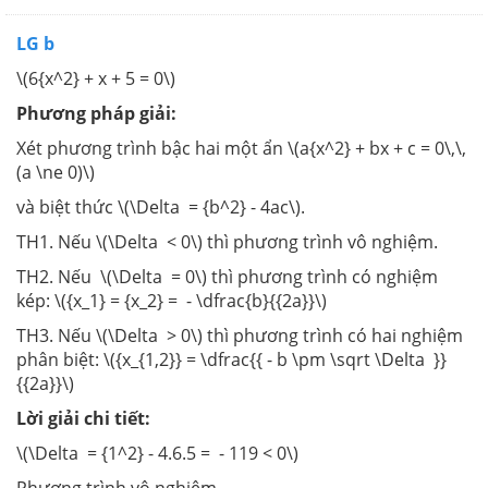
LG b
\(6{x^2} + x + 5 = 0\)
Phương pháp giải:
Xét phương trình bậc hai một ẩn \(a{x^2} + bx + c = 0\,\,
(a \ne 0)\)
và biệt thức \(\Delta = {b^2} - 4ac\).
TH1. Nếu \(\Delta < 0\) thì phương trình vô nghiệm.
TH2. Nếu \(\Delta = 0\) thì phương trình có nghiệm
kép: \({x_1} = {x_2} = - \dfrac{b}{{2a}}\)
TH3. Nếu \(\Delta > 0\) thì phương trình có hai nghiệm
phân biệt: \({x_{1,2}} = \dfrac{{ - b \pm \sqrt \Delta }}
{{2a}}\)
Lời giải chi tiết:
\(\Delta = {1^2} - 4.6.5 = - 119 < 0\)