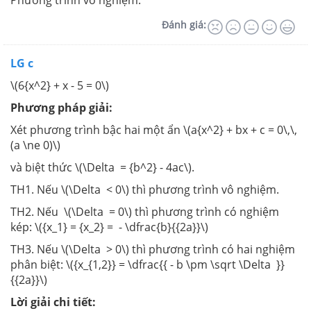
Phương trình vô nghiệm.
Đánh giá:
LG c
\(6{x^2} + x - 5 = 0\)
Phương pháp giải:
Xét phương trình bậc hai một ẩn \(a{x^2} + bx + c = 0\,\,
(a \ne 0)\)
và biệt thức \(\Delta = {b^2} - 4ac\).
TH1. Nếu \(\Delta < 0\) thì phương trình vô nghiệm.
TH2. Nếu \(\Delta = 0\) thì phương trình có nghiệm
kép: \({x_1} = {x_2} = - \dfrac{b}{{2a}}\)
TH3. Nếu \(\Delta > 0\) thì phương trình có hai nghiệm
phân biệt: \({x_{1,2}} = \dfrac{{ - b \pm \sqrt \Delta }}
{{2a}}\)
Lời giải chi tiết: