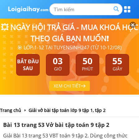
💥 NGÀY HỘI TRẢ GIÁ - MUA KHOÁ HỌC
THEO GIÁ BẠN MUỐN❗
🎯 LỚP 1-12 TẠI TUYENSINH247 (TỪ 10-12/08)
03
50
55
BẮT ĐẦU
SAU
GIỜ
PHÚT
GIÂY
XEM CHI TIẾT
Trang chủ
Giải vở bài tập toán lớp 9 tập 1, tập 2
Bài 13 trang 53 Vở bài tập toán 9 tập 2
Giải Bài 13 trang 53 VBT toán 9 tập 2. Dùng công thức