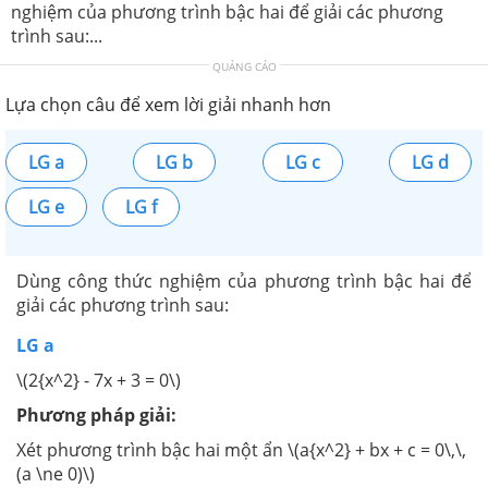
nghiệm của phương trình bậc hai để giải các phương
trình sau:...
QUẢNG CÁO
Lựa chọn câu để xem lời giải nhanh hơn
LG a
LG b
LG c
LG d
LG e
LG f
Dùng công thức nghiệm của phương trình bậc hai để
giải các phương trình sau:
LG a
\(2{x^2} - 7x + 3 = 0\)
Phương pháp giải:
Xét phương trình bậc hai một ẩn \(a{x^2} + bx + c = 0\,\,
(a \ne 0)\)