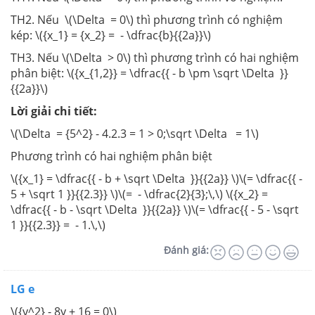
TH2. Nếu \(\Delta = 0\) thì phương trình có nghiệm
kép: \({x_1} = {x_2} = - \dfrac{b}{{2a}}\)
TH3. Nếu \(\Delta > 0\) thì phương trình có hai nghiệm
phân biệt: \({x_{1,2}} = \dfrac{{ - b \pm \sqrt \Delta }}
{{2a}}\)
Lời giải chi tiết:
\(\Delta = {5^2} - 4.2.3 = 1 > 0;\sqrt \Delta = 1\)
Phương trình có hai nghiệm phân biệt
\({x_1} = \dfrac{{ - b + \sqrt \Delta }}{{2a}} \)\(= \dfrac{{ -
5 + \sqrt 1 }}{{2.3}} \)\(= - \dfrac{2}{3};\,\) \({x_2} =
\dfrac{{ - b - \sqrt \Delta }}{{2a}} \)\(= \dfrac{{ - 5 - \sqrt
1 }}{{2.3}} = - 1.\,\)
Đánh giá:
LG e
\({y^2} - 8y + 16 = 0\)