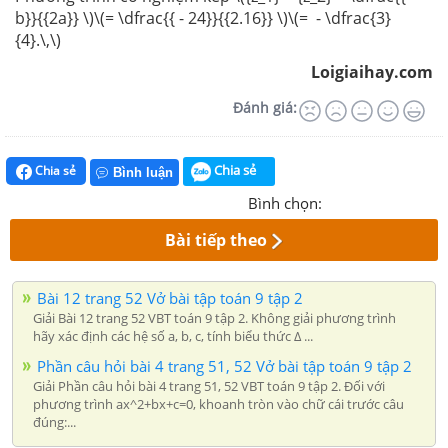
b}}{{2a}} \)\(= \dfrac{{ - 24}}{{2.16}} \)\(= - \dfrac{3}
{4}.\,\)
Loigiaihay.com
Đánh giá:
Chia sẻ
Chia sẻ
Bình luận
Bình chọn:
Bài tiếp theo
Bài 12 trang 52 Vở bài tập toán 9 tập 2
Giải Bài 12 trang 52 VBT toán 9 tập 2. Không giải phương trình
hãy xác định các hệ số a, b, c, tính biểu thức Δ ...
Phần câu hỏi bài 4 trang 51, 52 Vở bài tập toán 9 tập 2
Giải Phần câu hỏi bài 4 trang 51, 52 VBT toán 9 tập 2. Đối với
phương trình ax^2+bx+c=0, khoanh tròn vào chữ cái trước câu
đúng:...