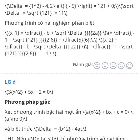
\(\Delta = {1^2} - 4.6.\left( { - 5} \right) = 121 > 0;\)\(\sqrt
\Delta = \sqrt {121} = 11\)
Phương trình có hai nghiệm phân biệt
\({x_1} = \dfrac{{ - b + \sqrt \Delta }}{{2a}} \)\(= \dfrac{{ -
1 + \sqrt {121} }}{{2.6}} = \dfrac{5}{6};\,\) \({x_2} =
\dfrac{{ - b - \sqrt \Delta }}{{2a}} \)\(= \dfrac{{ - 1 - \sqrt
{121} }}{{2.6}} = - 1.\,\)
Đánh giá:
LG d
\(3{x^2} + 5x + 2 = 0\)
Phương pháp giải:
Xét phương trình bậc hai một ẩn \(a{x^2} + bx + c = 0\,\,
(a \ne 0)\)
và biệt thức \(\Delta = {b^2} - 4ac\).
TH1. Nếu \(\Delta < 0\) thì phương trình vô nghiệm.