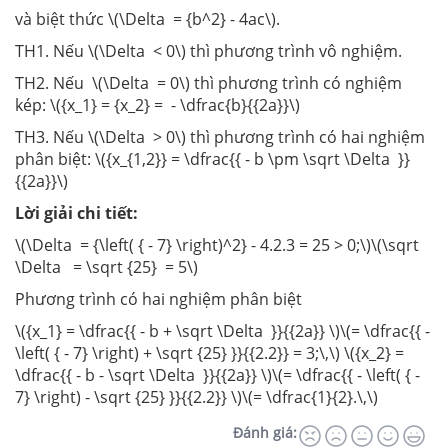
và biệt thức \(\Delta = {b^2} - 4ac\).
TH1. Nếu \(\Delta < 0\) thì phương trình vô nghiệm.
TH2. Nếu \(\Delta = 0\) thì phương trình có nghiệm
kép: \({x_1} = {x_2} = - \dfrac{b}{{2a}}\)
TH3. Nếu \(\Delta > 0\) thì phương trình có hai nghiệm
phân biệt: \({x_{1,2}} = \dfrac{{ - b \pm \sqrt \Delta }}
{{2a}}\)
Lời giải chi tiết:
\(\Delta = {\left( { - 7} \right)^2} - 4.2.3 = 25 > 0;\)\(\sqrt
\Delta = \sqrt {25} = 5\)
Phương trình có hai nghiệm phân biệt
\({x_1} = \dfrac{{ - b + \sqrt \Delta }}{{2a}} \)\(= \dfrac{{ -
\left( { - 7} \right) + \sqrt {25} }}{{2.2}} = 3;\,\) \({x_2} =
\dfrac{{ - b - \sqrt \Delta }}{{2a}} \)\(= \dfrac{{ - \left( { -
7} \right) - \sqrt {25} }}{{2.2}} \)\(= \dfrac{1}{2}.\,\)
Đánh giá: