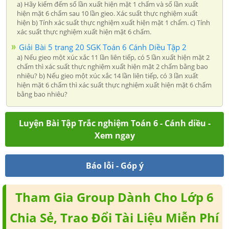
a) Hãy kiểm đếm số lần xuất hiện mặt 1 chấm và số lần xuất
hiện mặt 6 chấm sau 10 lần gieo. Xác suất thực nghiệm xuất
hiện b) Tính xác suất thực nghiệm xuất hiện mặt 1 chấm. c) Tính
xác suất thực nghiệm xuất hiện mặt 6 chấm.
Giải Bài 5 trang 20 SGK Toán 6 Cánh Diều Tập 2
a) Nếu gieo một xúc xắc 11 lần liên tiếp, có 5 lần xuất hiện mặt 2
chấm thì xác suất thực nghiệm xuất hiện mặt 2 chấm bằng bao
nhiêu? b) Nếu gieo một xúc xắc 14 lần liên tiếp, có 3 lần xuất
hiện mặt 6 chấm thì xác suất thực nghiệm xuất hiện mặt 6 chấm
bằng bao nhiêu?
Luyện Bài Tập Trắc nghiệm Toán 6 - Cánh diều -
Xem ngay
Báo lỗi - Góp ý
Tham Gia Group Dành Cho Lớp 6
Chia Sẻ, Trao Đổi Tài Liệu Miễn Phí