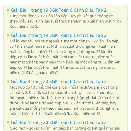
Giải Bài 1 trang 19 SGK Toán 6 Cánh Diều Tập 2
Tung một đồng xu 20 lần liên tiếp. Hãy ghi kết quả thống kê
theo mẫu sau: Tính xác suất thực nghiệm: a) Xuất hiện mặt N; b)
Xuất hiện mặt S;
Giải Bài 2 trang 19 SGK Toán 6 Cánh Diều Tập 2
Trả lời các câu hỏi sau: a) Nếu tung một đồng xu 22 lần liên tiếp;
có 13 lần xuất hiện mặt N thì xác suất thực nghiệm xuất hiện
mặt N bằng bao nhiêu? b) Nếu tung một đồng xu 25 lần liên
tiếp; có 11 lần xuất hiện mặt S thì xác suất thực nghiệm xuất
hiện mặt S bằng bao nhiêu? c) Nếu tung một đồng xu 30 lần liên
tiếp; có 14 lần xuất hiện mặt N thì xác suất thực nghiệm xuất
hiện mặt S bằng bao nhiêu?
Giải Bài 3 trang 20 SGK Toán 6 Cánh Diều Tập 2
Một hộp có 10 chiếc thẻ cùng loại, mỗi thẻ được ghi một trong
các số 1, 2, 3,..., 10; hai thẻ khác nhau thì ghi hai số khác nhau.
Rút ngẫu nhiên một chiếc thẻ từ trong hộp, ghi lại số của thẻ rút
được và bỏ lại thẻ đó vào hộp. Sau 25 lần rút thẻ liên tiếp, hãy
ghi kết quả thống kê theo mẫu sau: Tính xác suất thực nghiệm:
a)Xuất hiện số 1; b ) Xuất hiện số 5; c)Xuất hiện số 10;
Giải Bài 4 trang 20 SGK Toán 6 Cánh Diều Tập 2
Gieo một xúc xắc 10 lần liên tiếp, bạn Cường có kết quả như sau: