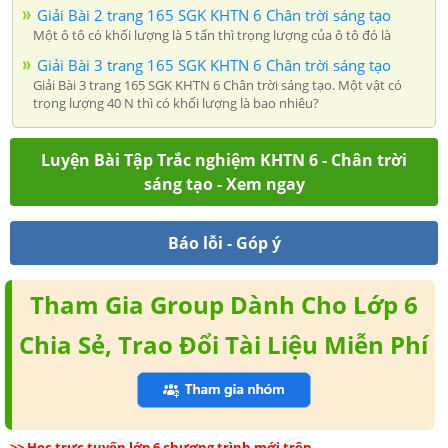
Giải Bài 2 trang 165 SGK KHTN 6 Chân trời sáng tạo
Một ô tô có khối lượng là 5 tấn thì trọng lượng của ô tô đó là
Giải Bài 3 trang 165 SGK KHTN 6 Chân trời sáng tạo
Giải Bài 3 trang 165 SGK KHTN 6 Chân trời sáng tạo. Một vật có
trọng lượng 40 N thì có khối lượng là bao nhiêu?
Luyện Bài Tập Trắc nghiệm KHTN 6 - Chân trời
sáng tạo - Xem ngay
Báo lỗi - Góp ý
Tham Gia Group Dành Cho Lớp 6
Chia Sẻ, Trao Đổi Tài Liệu Miễn Phí
>> Học trực tuyến lớp 6 chương trình mới trên