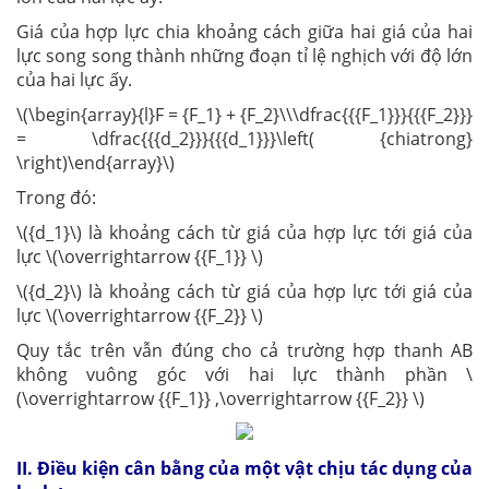
Giá của hợp lực chia khoảng cách giữa hai giá của hai
lực song song thành những đoạn tỉ lệ nghịch với độ lớn
của hai lực ấy.
\(\begin{array}{l}F = {F_1} + {F_2}\\\dfrac{{{F_1}}}{{{F_2}}}
= \dfrac{{{d_2}}}{{{d_1}}}\left( {chiatrong}
\right)\end{array}\)
Trong đó:
\({d_1}\) là khoảng cách từ giá của hợp lực tới giá của
lực \(\overrightarrow {{F_1}} \)
\({d_2}\) là khoảng cách từ giá của hợp lực tới giá của
lực \(\overrightarrow {{F_2}} \)
Quy tắc trên vẫn đúng cho cả trường hợp thanh AB
không vuông góc với hai lực thành phần \
(\overrightarrow {{F_1}} ,\overrightarrow {{F_2}} \)
II. Điều kiện cân bằng của một vật chịu tác dụng của