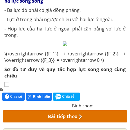
ba lực song song
- Ba lực đó phải có giá đồng phẳng.
- Lực ở trong phải ngược chiều với hai lực ở ngoài.
- Hợp lực của hai lực ở ngoài phải cân bằng với lực ở
trong.
\(\overrightarrow {{F_1}} + \overrightarrow {{F_2}} +
\overrightarrow {{F_3}} = \overrightarrow 0 \)
Sơ đồ tư duy về quy tắc hợp lực song song cùng
chiều
Chia sẻ
Chia sẻ
Bình luận
Bình chọn:
Bài tiếp theo