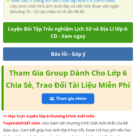
Hãy chọn một hình ảnh dưới đây và viết một đoạn văn ngắn
(khoảng 10 - 12) câu miêu tả về vấn đề đó.
Luyện Bài Tập Trắc nghiệm Lịch Sử và Địa Lí lớp 6-
CD - Xem ngay
Báo lỗi - Góp ý
Tham Gia Group Dành Cho Lớp 6
Chia Sẻ, Trao Đổi Tài Liệu Miễn Phí
>> Học trực tuyến lớp 6 chương trình mới trên
Tuyensinh247.com.
Học bám sát chương trình SGK mới nhất của Bộ
Giáo dục. Cam kết giúp học sinh lớp 6 học tốt, hoàn trả học phí nếu học