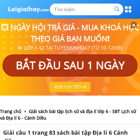
💥 NGÀY HỘI TRẢ GIÁ - MUA KHOÁ HỌC
THEO GIÁ BẠN MUỐN❗
🎯 LỚP 1-12 TẠI TUYENSINH247 (TỪ 10-12/08)
BẮT ĐẦU SAU 1 NGÀY
XEM CHI TIẾT
Trang chủ
Giải sách bài tập lịch sử và địa lí lớp 6 - SBT Lịch sử
và Địa lí 6 - Cánh Diều
Giải câu 1 trang 83 sách bài tập Địa lí 6 Cánh