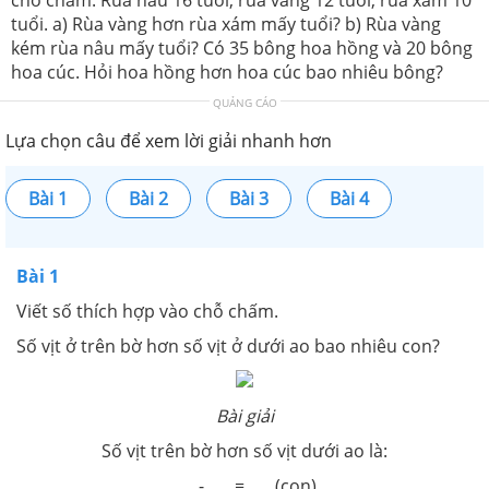
tuổi. a) Rùa vàng hơn rùa xám mấy tuổi? b) Rùa vàng
kém rùa nâu mấy tuổi? Có 35 bông hoa hồng và 20 bông
hoa cúc. Hỏi hoa hồng hơn hoa cúc bao nhiêu bông?
QUẢNG CÁO
Lựa chọn câu để xem lời giải nhanh hơn
Bài 1
Bài 2
Bài 3
Bài 4
Bài 1
Viết số thích hợp vào chỗ chấm.
Số vịt ở trên bờ hơn số vịt ở dưới ao bao nhiêu con?
Bài giải
Số vịt trên bờ hơn số vịt dưới ao là:
..... - ..... = ..... (con)