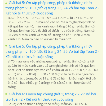
Giải bài 5: Ôn tập phép cộng, phép trừ (không nhớ)
trong phạm vi 100 (tiết 2) trang 23, 24 Vở bài tập Toán 2 -
Kết nối tri thức với cuộc sống
Đ, S? Tính. a) 50 + 8 = .... 35 – 5 = .... 4 + 70 = .... b) 27 + 40 = .... 86 –
30 = .... 73 – 23 = .... Tô màu đỏ vào những ô tô ghi phép tính có
kết quả bé hơn 40, màu xanh vào những ô tô ghi phép tính có
kết quả lớn hơn 70. Viết chữ số thích hợp vào ô trống. Nam có
37 viên bi màu xanh và màu đỏ, trong đó có 13 viên vi màu
xanh. Hỏi Nam có bao nhiêu viên bi màu đỏ?
Giải bài 5: Ôn tập phép cộng, phép trừ (không nhớ)
trong phạm vi 100 (tiết 3) trang 24, 25 Vở bài tập Toán 2 -
Kết nối tri thức với cuộc sống
a) Tô màu vàng vào những quả xoài ghi phép tính có cùng kết
quả.b) Tô màu xanh vào quả cam ghi phép tính có kết quả lớn
nhất. Viết số thích hợp vào chỗ chấm. a) 70 + .... = 100 b) 100 – 60
= .... c) 90 - ..... = 80 d) .... + 60 = 100 Một ô tô có 45 ghế ngồi cho
hành khách, trong đó có 31 ghế đã có hành khách ngồi. Hỏi trên
ô tô còn bao nhiêu ghế trống? Viết các số thích hợp vào chỗ
trống.
Giải bài 6: Luyện tập chung (tiết 1) trang 26, 27 Vở bài
tập Toán 2 - Kết nối tri thức với cuộc sống
Số ?a) Viết số thành tổng (theo mẫu). Mẫu: 45 = 40 + 5 56 =