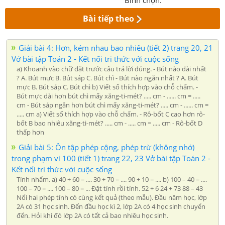
Bình chọn:
Bài tiếp theo
Giải bài 4: Hơn, kém nhau bao nhiêu (tiết 2) trang 20, 21
Vở bài tập Toán 2 - Kết nối tri thức với cuộc sống
a) Khoanh vào chữ đặt trước câu trả lời đúng. - Bút nào dài nhất
? A. Bút mực B. Bút sáp C. Bút chì - Bút nào ngắn nhất ? A. Bút
mực B. Bút sáp C. Bút chì b) Viết số thích hợp vào chỗ chấm. -
Bút mực dài hơn bút chì mấy xăng-ti-mét? ..... cm - ...... cm = .....
cm - Bút sáp ngắn hơn bút chì mấy xăng-ti-mét? ..... cm - ...... cm =
..... cm a) Viết số thích hợp vào chỗ chấm. - Rô-bốt C cao hơn rô-
bốt B bao nhiêu xăng-ti-mét? ..... cm - ..... cm = ..... cm - Rô-bốt D
thấp hơn
Giải bài 5: Ôn tập phép cộng, phép trừ (không nhớ)
trong phạm vi 100 (tiết 1) trang 22, 23 Vở bài tập Toán 2 -
Kết nối tri thức với cuộc sống
Tính nhẩm. a) 40 + 60 = .... 30 + 70 = .... 90 + 10 = .... b) 100 – 40 = ....
100 – 70 = .... 100 – 80 = ... Đặt tính rồi tính. 52 + 6 24 + 73 88 – 43
Nối hai phép tính có cùng kết quả (theo mẫu). Đầu năm học, lớp
2A có 31 học sinh. Đến đầu học kì 2, lớp 2A có 4 học sinh chuyển
đến. Hỏi khi đó lớp 2A có tất cả bao nhiêu học sinh.