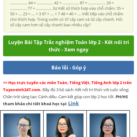
................... 64 = .................. 42 = .................. 87 = ................... 29 =
.................. 77 = .................. b) Viết số thích hợp vào chỗ chấm. 55 =
50 + .... 23 = .... + 3 97 = .... + 7 48 = 40 + .... Viết tiếp vào chỗ chấm
cho thích hợp. Trong vườn có 37 cây cam và 32 cây chanh. Hỏi
số cây cam hơn số cây chanh bao nhiêu cây?
Luyện Bài Tập Trắc nghiệm Toán lớp 2 - Kết nối tri
thức - Xem ngay
Báo lỗi - Góp ý
>> Học trực tuyến các môn Toán, Tiếng Việt, Tiếng Anh lớp 2 trên
Tuyensinh247.com.
Đầy đủ 3 bộ sách: Kết nối tri thức với cuộc sống;
Chân trời sáng tạo; Cánh diều. Cam kết giúp con lớp 2 học tốt.
PH/HS
Link
tham khảo chi tiết khoá học tại: